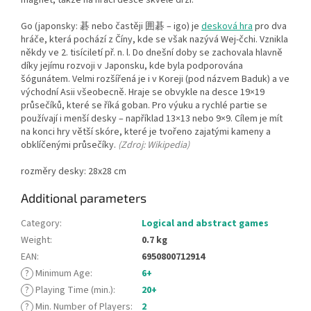
Go (japonsky: 碁 nebo častěji 囲碁 – igo) je
desková hra
pro dva
hráče, která pochází z Číny, kde se však nazývá Wej-čchi. Vznikla
někdy ve 2. tisíciletí př. n. l. Do dnešní doby se zachovala hlavně
díky jejímu rozvoji v Japonsku, kde byla podporována
šógunátem. Velmi rozšířená je i v Koreji (pod názvem Baduk) a ve
východní Asii všeobecně. Hraje se obvykle na desce 19×19
průsečíků, které se říká goban. Pro výuku a rychlé partie se
používají i menší desky – například 13×13 nebo 9×9. Cílem je mít
na konci hry větší skóre, které je tvořeno zajatými kameny a
obklíčenými průsečíky.
(Zdroj: Wikipedia)
rozměry desky: 28x28 cm
Additional parameters
Category
:
Logical and abstract games
Weight
:
0.7 kg
EAN
:
6950800712914
?
Minimum Age
:
6+
?
Playing Time (min.)
:
20+
?
Min. Number of Players
:
2