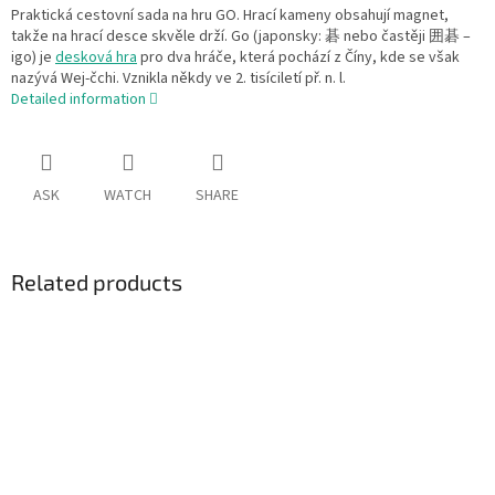
Praktická cestovní sada na hru GO. Hrací kameny obsahují magnet,
takže na hrací desce skvěle drží. Go (japonsky: 碁 nebo častěji 囲碁 –
igo) je
desková hra
pro dva hráče, která pochází z Číny, kde se však
nazývá Wej-čchi. Vznikla někdy ve 2. tisíciletí př. n. l.
Detailed information
ASK
WATCH
SHARE
Related products