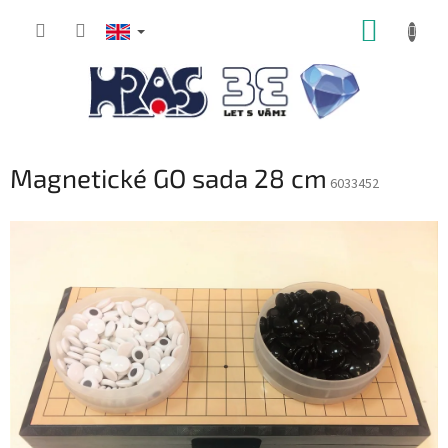
Skip
SHOPP
to
content
CART
Magnetické GO sada 28 cm
6033452