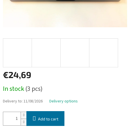
€24,69
Measure
In stock
(3 pcs)
price:
Delivery to:
11/08/2026
Delivery options
Add to cart