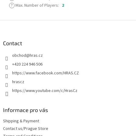
?
Max. Number of Players
:
2
F
o
o
t
Contact
e
obchod
@
hras.cz
r
+420 224 946 506
https://www.facebook.com/HRAS.CZ
hrascz
https://www.youtube.com/c/HrasCz
Informace pro vás
Shipping & Payment
Contact us/Prague Store