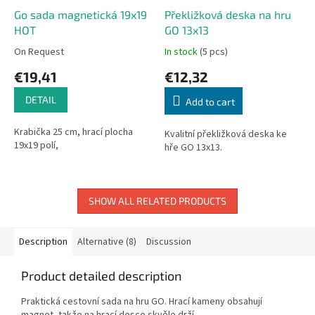
Go sada magnetická 19x19
Překližková deska na hru
HOT
GO 13x13
On Request
In stock
(5 pcs)
€19,41
€12,32
DETAIL
Add to cart
Krabička 25 cm, hrací plocha
Kvalitní překližková deska ke
19x19 polí,
hře GO 13x13.
SHOW ALL RELATED PRODUCTS
Description
Alternative (8)
Discussion
Product detailed description
Praktická cestovní sada na hru GO. Hrací kameny obsahují
magnet, takže na hrací desce skvěle drží.