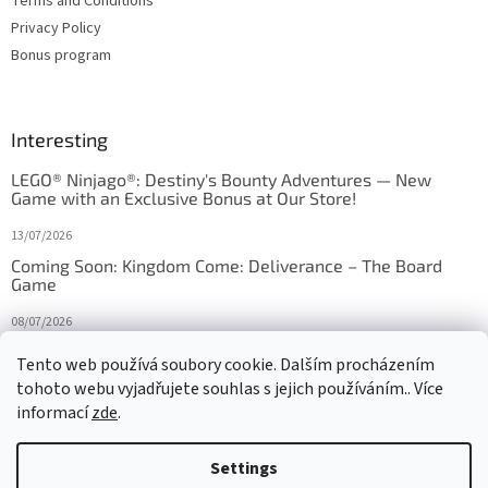
Terms and Conditions
Privacy Policy
Bonus program
Interesting
LEGO® Ninjago®: Destiny's Bounty Adventures — New
Game with an Exclusive Bonus at Our Store!
13/07/2026
Coming Soon: Kingdom Come: Deliverance – The Board
Game
08/07/2026
Is Orbito just Tic-Tac-Toe in disguise?
Tento web používá soubory cookie. Dalším procházením
tohoto webu vyjadřujete souhlas s jejich používáním.. Více
27/10/2025
informací
zde
.
Settings
Created by Shoptet