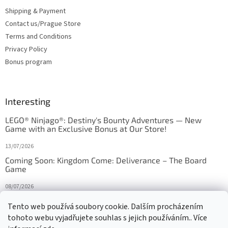
Shipping & Payment
Contact us/Prague Store
Terms and Conditions
Privacy Policy
Bonus program
Interesting
LEGO® Ninjago®: Destiny's Bounty Adventures — New
Game with an Exclusive Bonus at Our Store!
13/07/2026
Coming Soon: Kingdom Come: Deliverance – The Board
Game
08/07/2026
Is Orbito just Tic-Tac-Toe in disguise?
Tento web používá soubory cookie. Dalším procházením
tohoto webu vyjadřujete souhlas s jejich používáním.. Více
27/10/2025