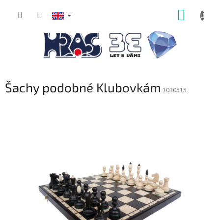
Skip
SHOPP
to
content
CART
Šachy podobné Klubovkám
1030515