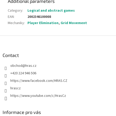
Additional parameters
Category
:
Logical and abstract games
EAN
:
2002346100008
Mechaniky
:
Player Elimination
,
Grid Movement
F
o
o
t
Contact
e
obchod
@
hras.cz
r
+420 224 946 506
https://www.facebook.com/HRAS.CZ
hrascz
https://www.youtube.com/c/HrasCz
Informace pro vás