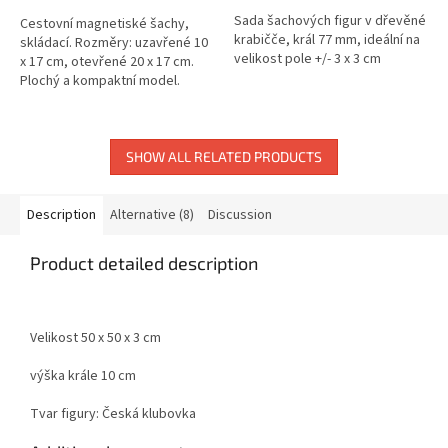
Sada šachových figur v dřevěné
Cestovní magnetiské šachy,
krabičče, král 77 mm, ideální na
skládací. Rozměry: uzavřené 10
velikost pole +/- 3 x 3 cm
x 17 cm, otevřené 20 x 17 cm.
Plochý a kompaktní model.
SHOW ALL RELATED PRODUCTS
Description
Alternative (8)
Discussion
Product detailed description
Velikost 50 x 50 x 3 cm
výška krále 10 cm
Tvar figury: Česká klubovka