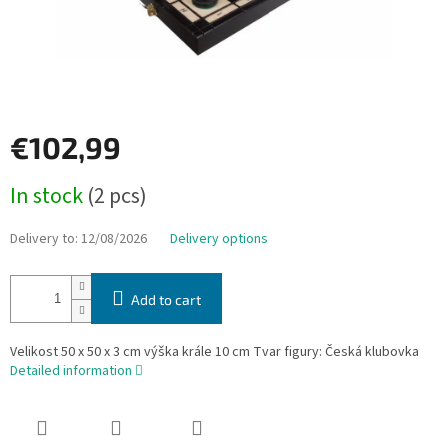
€102,99
Measure
In stock
(2 pcs)
price:
Delivery to:
12/08/2026
Delivery options
Add to cart
Velikost 50 x 50 x 3 cm výška krále 10 cm Tvar figury: Česká klubovka
Detailed information