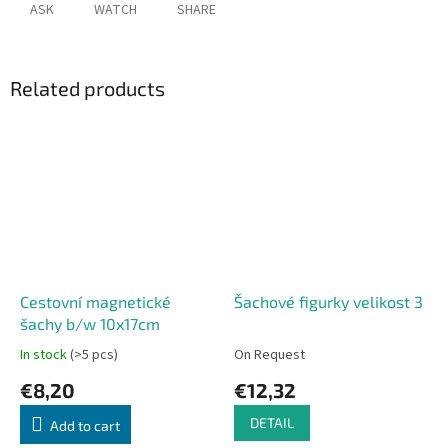
ASK
WATCH
SHARE
Related products
Cestovní magnetické
Šachové figurky velikost 3
šachy b/w 10x17cm
In stock
(>5 pcs)
On Request
€8,20
€12,32
DETAIL
Add to cart