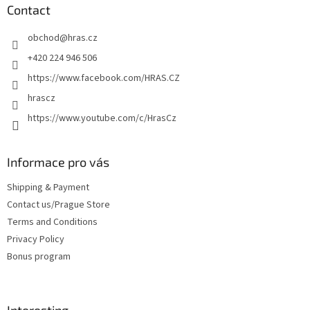
c
t
Contact
o
e
n
obchod
@
hras.cz
r
t
r
+420 224 946 506
o
https://www.facebook.com/HRAS.CZ
l
s
hrascz
https://www.youtube.com/c/HrasCz
Informace pro vás
Shipping & Payment
Contact us/Prague Store
Terms and Conditions
Privacy Policy
Bonus program
Interesting