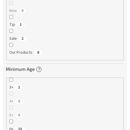
New
0
Tip
1
Sale
2
Our Products
8
Minimum Age
?
3+
1
4+
0
5+
0
6+
15