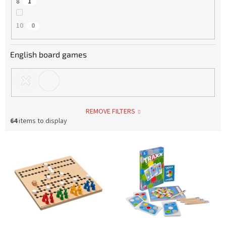
8
1
10
0
English board games
REMOVE FILTERS
64
items to display
L
i
s
t
o
f
p
r