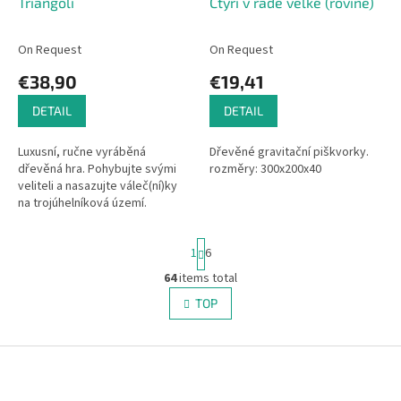
Triangoli
Čtyři v řadě velké (rovině)
On Request
On Request
€38,90
€19,41
DETAIL
DETAIL
Luxusní, ručne vyráběná
Dřevěné gravitační piškvorky.
dřevěná hra. Pohybujte svými
rozměry: 300x200x40
veliteli a nasazujte váleč(ní)ky
na trojúhelníková území.
Přebarvujte zajatce a ovládněte
trojúhelníkové sektory.
P
1
6
Snadné...
a
g
64
items total
L
i
i
TOP
n
s
a
t
t
i
F
i
o
n
o
n
g
o