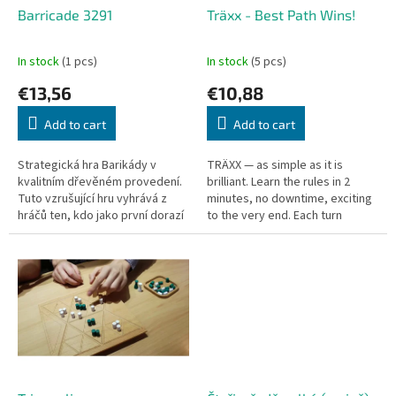
o
Barricade 3291
Träxx - Best Path Wins!
d
u
In stock
(1 pcs)
In stock
(5 pcs)
c
€13,56
€10,88
t
s
Add to cart
Add to cart
Strategická hra Barikády v
TRÄXX — as simple as it is
kvalitním dřevěném provedení.
brilliant. Learn the rules in 2
Tuto vzrušující hru vyhrává z
minutes, no downtime, exciting
hráčů ten, kdo jako první dorazí
to the very end. Each turn
jedním s kamenů do cíle. Hráči
extend your trail to cover as
hází kostkou a dle...
many spaces as possible.