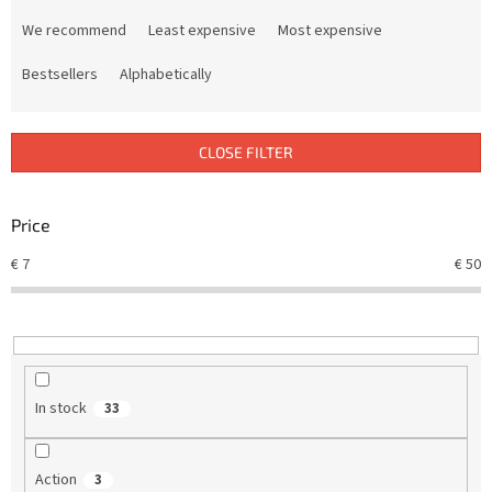
P
r
We recommend
Least expensive
Most expensive
o
d
Bestsellers
Alphabetically
u
c
t
CLOSE FILTER
s
o
r
Price
t
€
7
€
50
i
n
g
In stock
33
Action
3