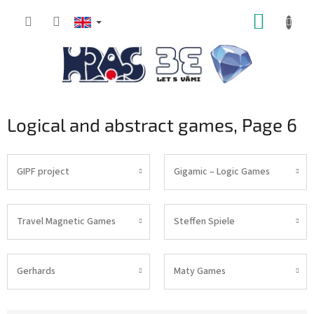
Skip
SHOPP
to
content
CART
Logical and abstract games
, Page 6
GIPF project
Gigamic – Logic Games
Travel Magnetic Games
Steffen Spiele
Gerhards
Maty Games