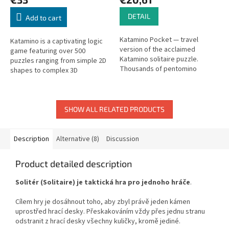
DETAIL
Add to cart
Katamino Pocket — travel
Katamino is a captivating logic
version of the acclaimed
game featuring over 500
Katamino solitaire puzzle.
puzzles ranging from simple 2D
Thousands of pentomino
shapes to complex 3D
challenges in your pocket!
challenges. It also includes a
strategic two-player mode that
adds an...
SHOW ALL RELATED PRODUCTS
Description
Alternative (8)
Discussion
Product detailed description
Solitér (Solitaire) je taktická hra pro jednoho hráče
.
Cílem hry je dosáhnout toho, aby zbyl právě jeden kámen
uprostřed hrací desky. Přeskakováním vždy přes jednu stranu
odstranit z hrací desky všechny kuličky, kromě jediné.