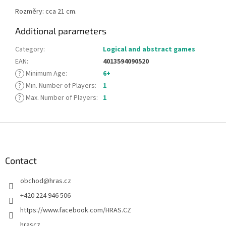
Rozměry: cca 21 cm.
Additional parameters
Category
:
Logical and abstract games
EAN
:
4013594090520
?
Minimum Age
:
6+
?
Min. Number of Players
:
1
?
Max. Number of Players
:
1
F
o
o
t
Contact
e
obchod
@
hras.cz
r
+420 224 946 506
https://www.facebook.com/HRAS.CZ
hrascz