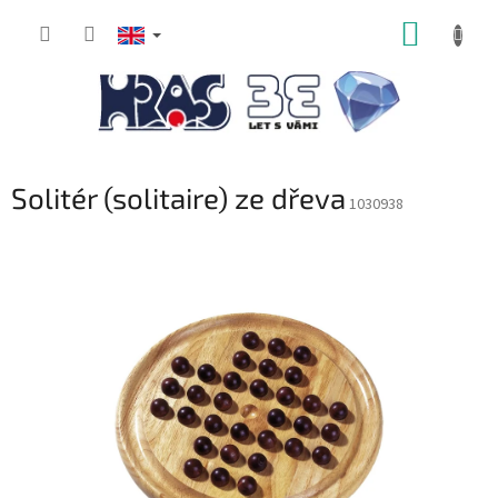
Skip
SHOPP
to
content
CART
Solitér (solitaire) ze dřeva
1030938