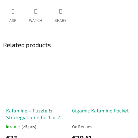
ASK
WATCH
SHARE
Related products
Katamino – Puzzle &
Gigamic Katamino Pocket
Strategy Game for 1 or 2
Players
In stock
(>5 pcs)
On Request
€33
€20,61