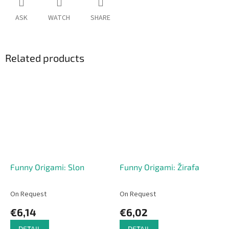
ASK
WATCH
SHARE
Related products
Funny Origami: Slon
Funny Origami: Žirafa
On Request
On Request
€6,14
€6,02
DETAIL
DETAIL