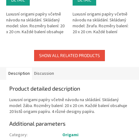
Luxusní origami papíry včetně
Luxusní origami papíry včetně
návodu na skládání. Skládaný
návodu na skládání. Skládaný
model: slon. Rozměry balení: 20
model: žirafa. Rozměry balení:
x 20 cm. Každé balení obsahuje
20 x 20 cm. Každé balení
20 listů origami papíru. 4 různé
obsahuje 20 listů origami papíru.
designy papíru.
4 různé designy papíru.
SHOW ALL RELATED PRODUCTS
Description
Discussion
Product detailed description
Luxusní origami papíry včetně návodu na skládání. Skládaný
model: žába. Rozměry balení: 20 x 20 cm. Každé balení obsahuje
20 listů origami papíru. 4 různé designy papíru.
Additional parameters
Category
:
Origami