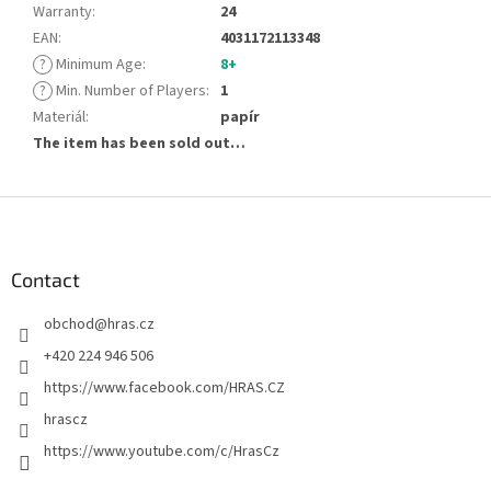
Warranty
:
24
EAN
:
4031172113348
?
Minimum Age
:
8+
?
Min. Number of Players
:
1
Materiál
:
papír
The item has been sold out…
F
o
o
t
Contact
e
obchod
@
hras.cz
r
+420 224 946 506
https://www.facebook.com/HRAS.CZ
hrascz
https://www.youtube.com/c/HrasCz