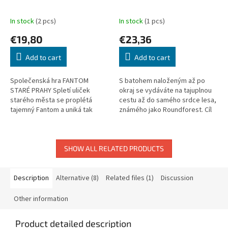
In stock
(2 pcs)
In stock
(1 pcs)
€19,80
€23,36
Add to cart
Add to cart
Společenská hra FANTOM
S batohem naloženým až po
STARÉ PRAHY Spletí uliček
okraj se vydáváte na tajuplnou
starého města se proplétá
cestu až do samého srdce lesa,
tajemný Fantom a uniká tak
známého jako Roundforest. Cíl
pětici detektivů, kteří jdou po
je jasný: nasbírat tři zlatá jablka,
jeho stopách. Podaří se jim
která přinesete...
nakonec...
SHOW ALL RELATED PRODUCTS
Description
Alternative (8)
Related files (1)
Discussion
Other information
Product detailed description