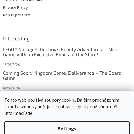
Terms and Conditions
Privacy Policy
Bonus program
Interesting
LEGO® Ninjago®: Destiny's Bounty Adventures — New
Game with an Exclusive Bonus at Our Store!
13/07/2026
Coming Soon: Kingdom Come: Deliverance – The Board
Game
08/07/2026
Is Orbito just Tic-Tac-Toe in disguise?
Tento web používá soubory cookie. Dalším procházením
tohoto webu vyjadřujete souhlas s jejich používáním.. Více
27/10/2025
informací
zde
.
Settings
Created by Shoptet