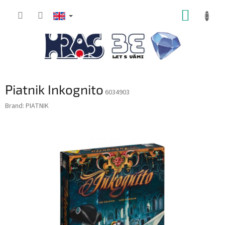
Skip
SHOPP
to
content
CART
Piatnik Inkognito
6034903
Brand:
PIATNIK