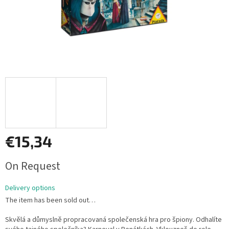
€15,34
Measure
On Request
price:
Delivery options
The item has been sold out…
Skvělá a důmyslně propracovaná společenská hra pro špiony. Odhalíte