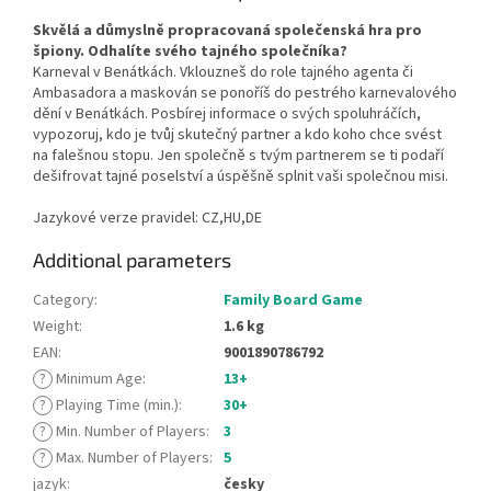
Skvělá a důmyslně propracovaná společenská hra pro
špiony. Odhalíte svého tajného společníka?
Karneval v Benátkách. Vklouzneš do role tajného agenta či
Ambasadora a maskován se ponoříš do pestrého karnevalového
dění v Benátkách. Posbírej informace o svých spoluhráčích,
vypozoruj, kdo je tvůj skutečný partner a kdo koho chce svést
na falešnou stopu. Jen společně s tvým partnerem se ti podaří
dešifrovat tajné poselství a úspěšně splnit vaši společnou misi.
Jazykové verze pravidel: CZ,HU,DE
Additional parameters
Category
:
Family Board Game
Weight
:
1.6 kg
EAN
:
9001890786792
?
Minimum Age
:
13+
?
Playing Time (min.)
:
30+
?
Min. Number of Players
:
3
?
Max. Number of Players
:
5
jazyk
:
česky