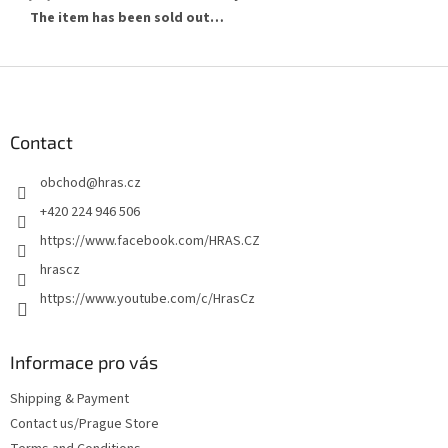
The item has been sold out…
F
o
o
t
Contact
e
obchod
@
hras.cz
r
+420 224 946 506
https://www.facebook.com/HRAS.CZ
hrascz
https://www.youtube.com/c/HrasCz
Informace pro vás
Shipping & Payment
Contact us/Prague Store