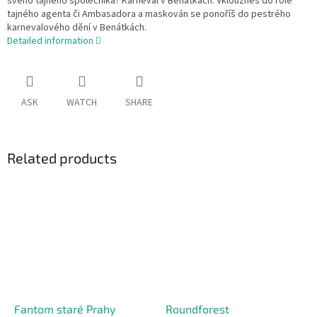
svého tajného společníka? Karneval v Benátkách. Vklouzneš do role
tajného agenta či Ambasadora a maskován se ponoříš do pestrého
karnevalového dění v Benátkách.
Detailed information
ASK
WATCH
SHARE
Related products
Fantom staré Prahy
Roundforest