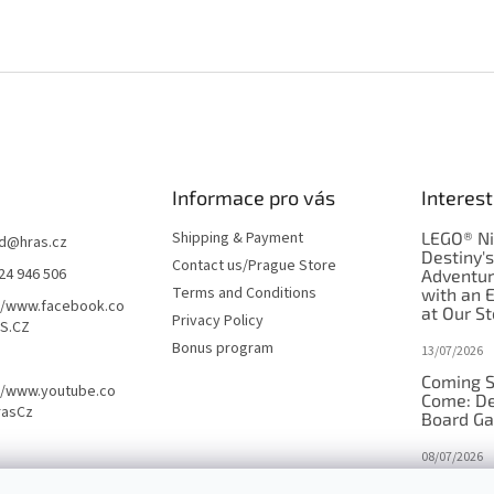
Informace pro vás
Interest
Shipping & Payment
LEGO® Ni
d
@
hras.cz
Destiny'
Contact us/Prague Store
24 946 506
Adventu
Terms and Conditions
with an 
//www.facebook.co
at Our St
Privacy Policy
S.CZ
Bonus program
13/07/2026
Coming S
//www.youtube.co
Come: De
rasCz
Board G
08/07/2026
Is Orbito