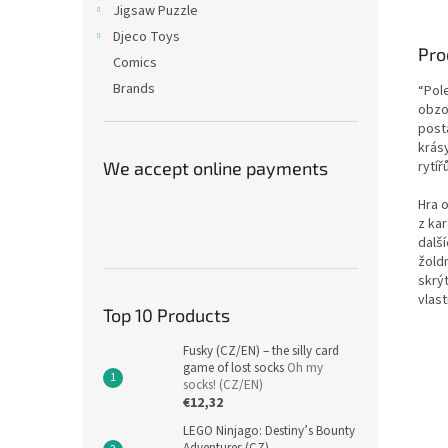
Jigsaw Puzzle
Djeco Toys
Pro
Comics
Brands
“Pole
obzo
posta
krásy
We accept online payments
rytíř
Hra 
z ka
další
žoldn
skrýt
vlas
Top 10 Products
Fusky (CZ/EN) – the silly card
game of lost socks
Oh my
socks! (CZ/EN)
€12,32
LEGO Ninjago: Destiny’s Bounty