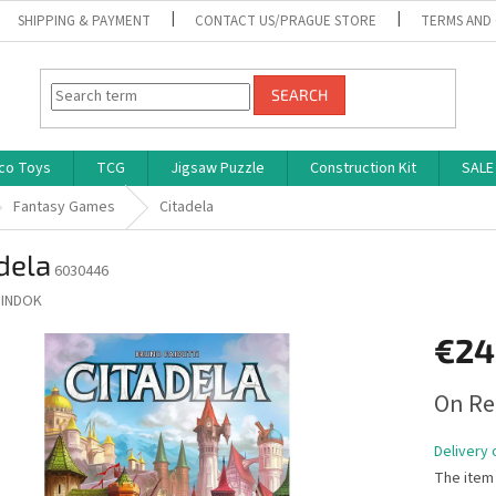
SHIPPING & PAYMENT
CONTACT US/PRAGUE STORE
TERMS AND
SEARCH
co Toys
TCG
Jigsaw Puzzle
Construction Kit
SALE
Fantasy Games
Citadela
dela
6030446
INDOK
€24
Measure
On Re
price:
Delivery 
The item