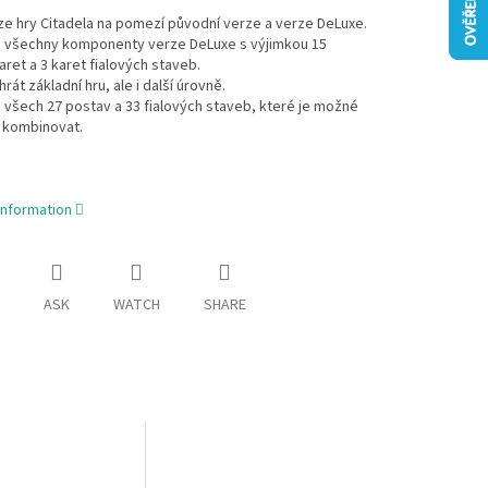
e hry Citadela na pomezí původní verze a verze DeLuxe.
 všechny komponenty verze DeLuxe s výjimkou 15
aret a 3 karet fialových staveb.
rát základní hru, ale i další úrovně.
všech 27 postav a 33 fialových staveb, které je možné
ě kombinovat.
information
ASK
WATCH
SHARE