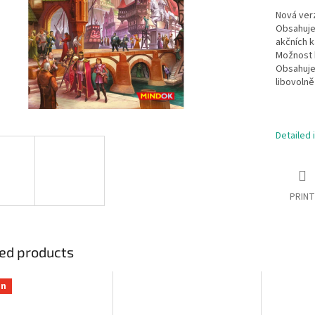
Nová verz
Obsahuje
akčních k
Možnost h
Obsahuje 
libovoln
Detailed 
PRINT
ed products
on