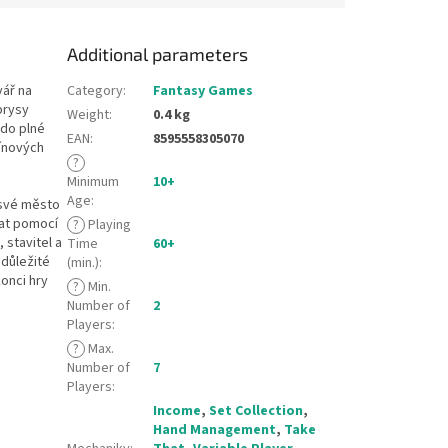
Additional parameters
vář na
Category
:
Fantasy Games
brysy
Weight
:
0.4 kg
 do plné
EAN
:
8595558305070
tínových
?
Minimum
10+
Age
:
 své město
tat pomocí
?
Playing
 stavitel a
Time
60+
 důležité
(min.)
:
konci hry
?
Min.
Number of
2
Players
:
?
Max.
Number of
7
Players
:
Income
,
Set Collection
,
Hand Management
,
Take