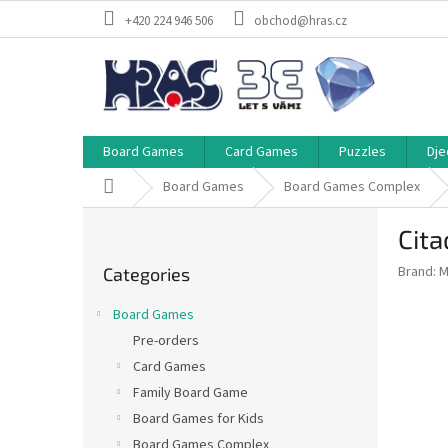
Skip
+420 224 946 506
obchod@hras.cz
to
content
Board Games
Card Games
Puzzles
Dje
Home
Board Games
Board Games Complex
S
Cita
i
Skip
d
Brand:
M
Categories
categories
e
b
Board Games
a
Pre-orders
r
Card Games
Family Board Game
Board Games for Kids
Board Games Complex