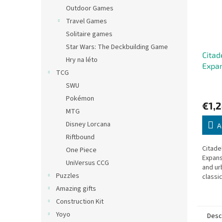
Outdoor Games
Travel Games
Solitaire games
Star Wars: The Deckbuilding Game
Citad
Hry na léto
Expa
TCG
SWU
Pokémon
€1,
MTG
Disney Lorcana
A
Riftbound
Citade
One Piece
Expans
UniVersus CCG
and ur
Puzzles
classi
Amazing gifts
Construction Kit
Yoyo
Desc