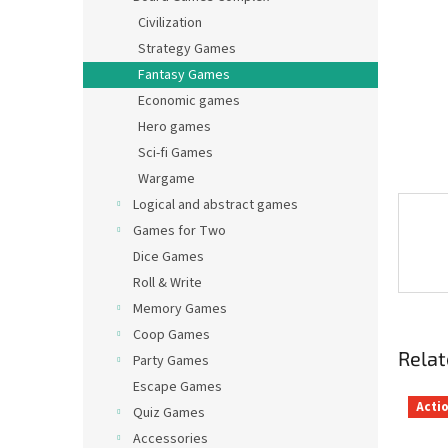
Civilization
Strategy Games
Fantasy Games
Economic games
Hero games
Sci-fi Games
Wargame
Logical and abstract games
Games for Two
Dice Games
Roll & Write
Memory Games
Coop Games
Relat
Party Games
Escape Games
Acti
Quiz Games
Accessories