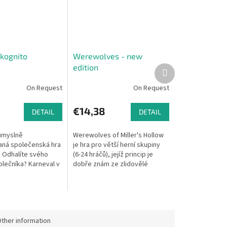
nkognito
Werewolves - new
edition
Next
product
On Request
On Request
€14,38
DETAIL
DETAIL
ůmyslně
Werewolves of Miller's Hollow
ná společenská hra
je hra pro větší herní skupiny
. Odhalíte svého
(6-24 hráčů), jejíž princip je
olečníka? Karneval v
dobře znám ze zlidovělé
 Vklouzneš do role
psychologické hry Městečko
enta či Ambasadora
Palermo nebo také Mafie,
...
kterou...
ther information