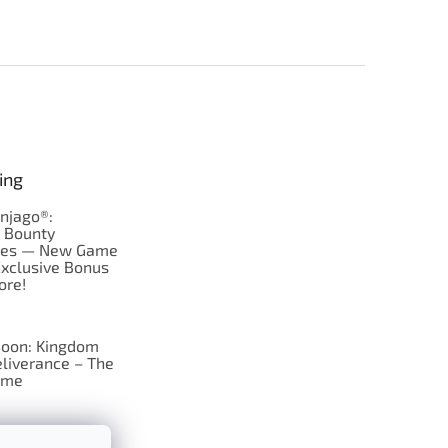
ing
njago®:
s Bounty
res — New Game
Exclusive Bonus
ore!
oon: Kingdom
liverance – The
ame
 just Tic-Tac-Toe