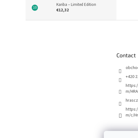
Kariba – Limited Edition
€12,32
F
o
o
t
e
Contact
r
obcho
+420 2
https:
m/HRA
hrascz
https:
m/c/H