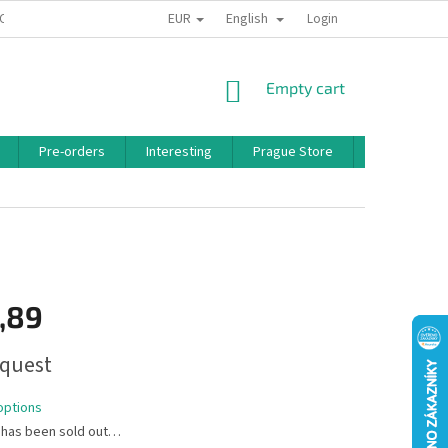
EUR
English
 CONDITIONS
PRIVACY POLICY
BONUS PROGRAM
Login
SHOPPING
Empty cart
CART
Pre-orders
Interesting
Prague Store
Brands
,89
quest
options
 has been sold out…