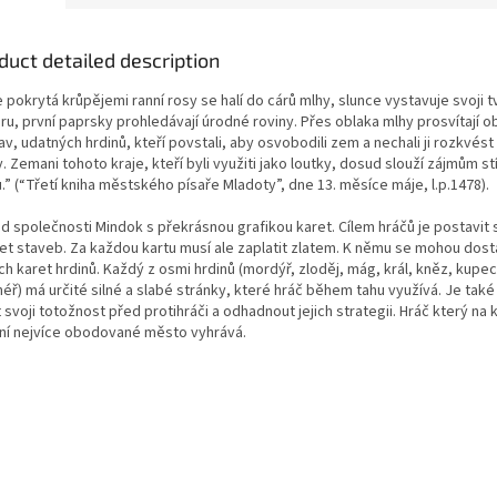
duct detailed description
 pokrytá krůpějemi ranní rosy se halí do cárů mlhy, slunce vystavuje svoji t
ru, první paprsky prohledávají úrodné roviny. Přes oblaka mlhy prosvítají o
v, udatných hrdinů, kteří povstali, aby osvobodili zem a nechali ji rozkvést
. Zemani tohoto kraje, kteří byli využiti jako loutky, dosud slouží zájmům s
ů.” (“Třetí kniha městského písaře Mladoty”, dne 13. měsíce máje, l.p.1478).
od společnosti Mindok s překrásnou grafikou karet. Cílem hráčů je postavit
ret staveb. Za každou kartu musí ale zaplatit zlatem. K němu se mohou dos
ch karet hrdinů. Každý z osmi hrdinů (mordýř, zloděj, mág, král, kněz, kupec,
éř) má určité silné a slabé stránky, které hráč během tahu využívá. Je také
 svoji totožnost před protihráči a odhadnout jejich strategii. Hráč který na 
tní nejvíce obodované město vyhrává.