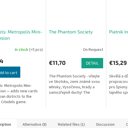
els: Metropolis Mini-
The Phantom Society
Piatnik I
nsion
In stock
(>5 pcs)
On Request
24
€11,70
€15,29
DETAIL
dd to cart
The Phantom Society - vítejte
Skvělá a d
ve Skotsku, zemi známé svou
propracova
ls: Metropolis Mini-
whisky, Vysočinou, hrady a
pro špiony
ion — adds new cards
samozřejmě duchy! The
tajného sp
ban districts to the
Phantom Society je desková
Benátkách.
c Citadels game.
hra, ve které je část hráčů
tajného ag
duchy,...
a maskován
ription
Alternative (8)
Related files (1)
Discussion
O