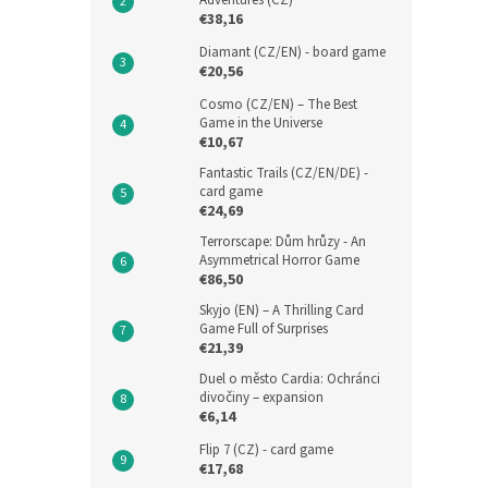
Adventures (CZ)
€38,16
Diamant (CZ/EN) - board game
€20,56
Cosmo (CZ/EN) – The Best
Game in the Universe
€10,67
Fantastic Trails (CZ/EN/DE) -
card game
€24,69
Terrorscape: Dům hrůzy - An
Asymmetrical Horror Game
€86,50
Skyjo (EN) – A Thrilling Card
Game Full of Surprises
€21,39
Duel o město Cardia: Ochránci
divočiny – expansion
€6,14
Flip 7 (CZ) - card game
€17,68