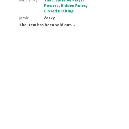
Mechaniky
:
That
,
Variable Player
Powers
,
Hidden Roles
,
Closed Drafting
jazyk
:
česky
The item has been sold out…