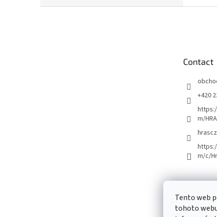
F
o
o
t
e
Contact
r
obcho
+420 2
https:
m/HRA
hrascz
https:
m/c/H
Tento web p
tohoto webu 