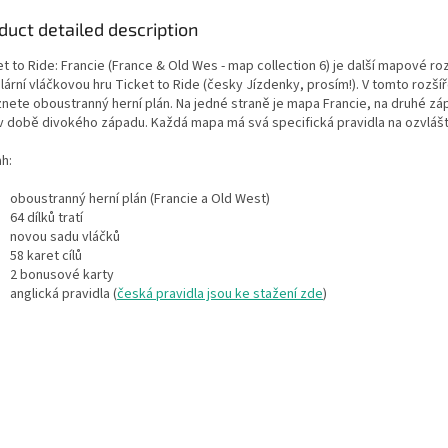
duct detailed description
t to Ride: Francie (France & Old Wes - map collection 6) je další mapové roz
ární vláčkovou hru Ticket to Ride (česky Jízdenky, prosím!). V tomto rozšíř
znete oboustranný herní plán. Na jedné straně je mapa Francie, na druhé zá
v době divokého západu. Každá mapa má svá specifická pravidla na ozvlášt
h:
oboustranný herní plán (Francie a Old West)
64 dílků tratí
novou sadu vláčků
58 karet cílů
2 bonusové karty
anglická pravidla (
česká pravidla jsou ke stažení zde
)