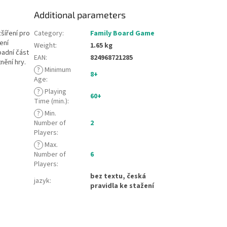
Additional parameters
šíření pro
Category
:
Family Board Game
ení
Weight
:
1.65 kg
padní část
EAN
:
824968721285
nění hry.
?
Minimum
8+
Age
:
?
Playing
60+
Time (min.)
:
?
Min.
Number of
2
Players
:
?
Max.
Number of
6
Players
:
bez textu, česká
jazyk
:
pravidla ke stažení