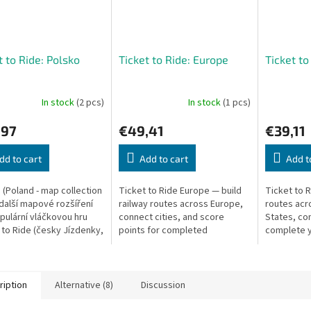
t to Ride: Polsko
Ticket to Ride: Europe
Ticket to
In stock
(2 pcs)
In stock
(1 pcs)
,97
€49,41
€39,11
dd to cart
Add to cart
Add t
 (Poland - map collection
Ticket to Ride Europe — build
Ticket to R
e další mapové rozšíření
railway routes across Europe,
routes acr
pulární vláčkovou hru
connect cities, and score
States, con
 to Ride (česky Jízdenky,
points for completed
complete y
!). Toto rozšíření vyšlo
destination tickets.
tickets to 
vně pro...
ription
Alternative (8)
Discussion