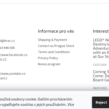
Informace pro vás
Interest
Shipping & Payment
LEGO® Ni
d
@
hras.cz
Destiny'
Contact us/Prague Store
24 946 506
Adventu
Terms and Conditions
with an 
//www.facebook.co
at Our St
Privacy Policy
S.CZ
Bonus program
13/07/2026
Coming S
//www.youtube.co
Come: De
rasCz
Board G
08/07/2026
Is Orbito
oužívá soubory cookie. Dalším procházením
in disgui
Reject
vyjadřujete souhlas s jejich používáním.. Více
27/10/2025