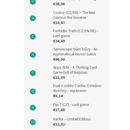
€20,56
Cosmo (CZ/EN) – The Best
Game in the Universe
€10,67
Fantastic Trails (CZ/EN/DE) -
card game
€24,69
Terrorscape: Dům hrůzy - An
Asymmetrical Horror Game
€86,50
Skyjo (EN) – A Thrilling Card
Game Full of Surprises
€21,39
Duel o město Cardia: Ochránci
divočiny – expansion
€6,14
Flip 7 (CZ) - card game
€17,68
Kariba – Limited Edition
€12,32