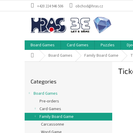
Skip
+420 224 946 506
obchod@hras.cz
to
content
Board Games
Card Games
Puzzles
Dje
Home
Board Games
Family Board Game
T
S
Tick
i
Skip
d
Categories
categories
e
b
Board Games
a
Pre-orders
r
Card Games
Family Board Game
Carcassonne
Word Game