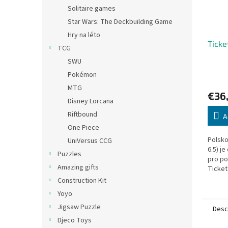
Solitaire games
Star Wars: The Deckbuilding Game
Hry na léto
Ticke
TCG
SWU
Pokémon
MTG
€36
Disney Lorcana
Riftbound
A
One Piece
Polsko
UniVersus CCG
6.5) j
Puzzles
pro po
Amazing gifts
Ticket
prosím
Construction Kit
exkluzi
Yoyo
Jigsaw Puzzle
Desc
Djeco Toys