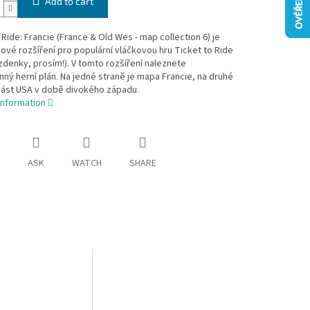
Add to cart
 Ride: Francie (France & Old Wes - map collection 6) je
ové rozšíření pro populární vláčkovou hru Ticket to Ride
zdenky, prosím!). V tomto rozšíření naleznete
ný herní plán. Na jedné straně je mapa Francie, na druhé
část USA v době divokého západu.
information
ASK
WATCH
SHARE