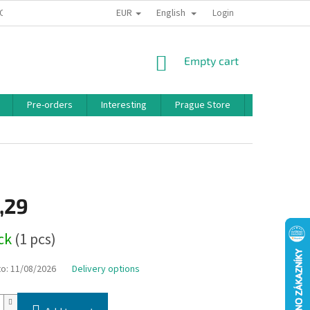
EUR
English
 CONDITIONS
PRIVACY POLICY
BONUS PROGRAM
Login
SHOPPING
Empty cart
CART
Pre-orders
Interesting
Prague Store
Brands
,29
ock
(1 pcs)
to:
11/08/2026
Delivery options