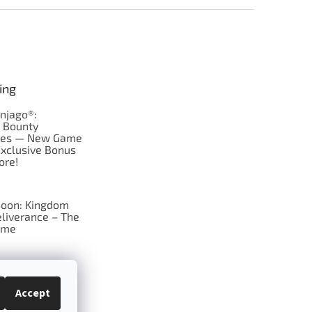
ing
njago®:
s Bounty
res — New Game
Exclusive Bonus
ore!
oon: Kingdom
liverance – The
ame
 just Tic-Tac-Toe
se?
Accept