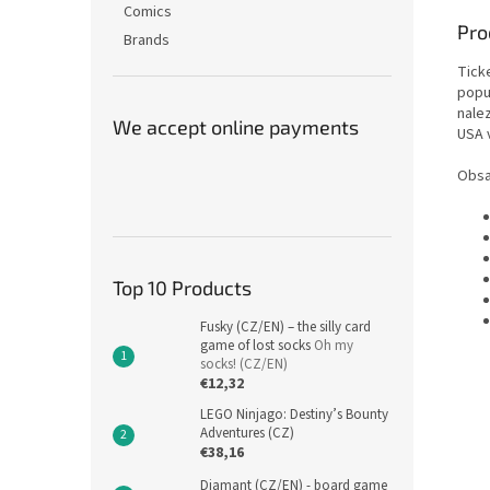
Comics
Pro
Brands
Ticke
popul
nale
We accept online payments
USA 
Obsa
Top 10 Products
Fusky (CZ/EN) – the silly card
game of lost socks
Oh my
socks! (CZ/EN)
€12,32
LEGO Ninjago: Destiny’s Bounty
Adventures (CZ)
€38,16
Diamant (CZ/EN) - board game