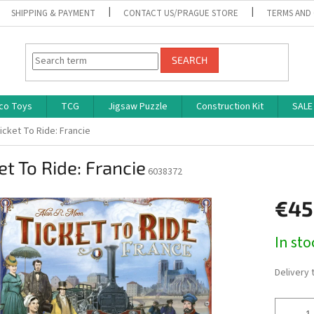
SHIPPING & PAYMENT
CONTACT US/PRAGUE STORE
TERMS AND
SEARCH
co Toys
TCG
Jigsaw Puzzle
Construction Kit
SALE
icket To Ride: Francie
et To Ride: Francie
6038372
€45
Measure
In st
price:
Delivery 