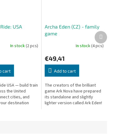
 Ride: USA
Archa Eden (CZ) - family
game
Next
product
In stock
(2 pcs)
In stock
(4 pcs)
€49,41
o cart
Add to cart
ide USA — build train
The creators of the brilliant
oss the United
game Ark Nova have prepared
nect cities, and
its standalone and slightly
our destination
lighter version called Ark Eden!
win.