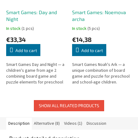
Smart Games: Day and
Smart Games: Noemova
Night
archa
In stock
(1 pcs)
In stock
(5 pcs)
€33,34
€14,38
Add to cart
Add to cart
Smart Games Day and Night — a
Smart Games Noah's Ark — a
children's game from age 2
unique combination of board
combining board game and
game and puzzle for preschool
puzzle elements for preschool
and school-age children.
children.
SHOW ALL RELATED PRODUCTS
Description
Alternative (8)
Videos (1)
Discussion