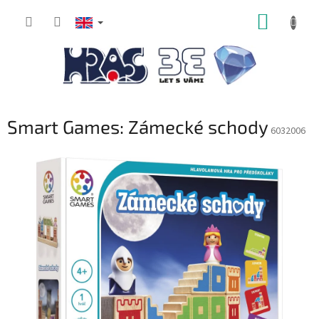
Skip
SHOPP
to
content
CART
Smart Games: Zámecké schody
6032006