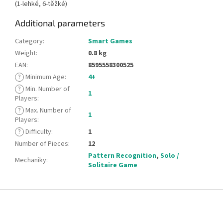
(1-lehké, 6-těžké)
Additional parameters
Category
:
Smart Games
Weight
:
0.8 kg
EAN
:
8595558300525
?
Minimum Age
:
4+
?
Min. Number of
1
Players
:
?
Max. Number of
1
Players
:
?
Difficulty
:
1
Number of Pieces
:
12
Pattern Recognition
,
Solo /
Mechaniky
:
Solitaire Game
F
o
o