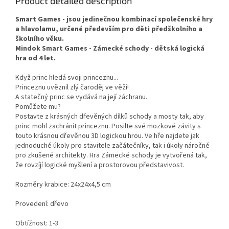
Product detailed description
Smart Games - jsou jedinečnou kombinací společenské hry
a hlavolamu, určené především pro děti předškolního a
školního věku.
Mindok Smart Games - Zámecké schody - dětská logická
hra od 4 let.
Když princ hledá svoji princeznu...
Princeznu uvěznil zlý čaroděj ve věži!
A statečný princ se vydává na její záchranu.
Pomůžete mu?
Postavte z krásných dřevěných dílků schody a mosty tak, aby
princ mohl zachránit princeznu. Posilte své mozkové závity s
touto krásnou dřevěnou 3D logickou hrou. Ve hře najdete jak
jednoduché úkoly pro stavitele začátečníky, tak i úkoly náročné
pro zkušené architekty. Hra Zámecké schody je vytvořená tak,
že rovzíjí logické myšlení a prostorovou představivost.
Rozměry krabice: 24x24x4,5 cm
Provedení: dřevo
Obtížnost: 1-3