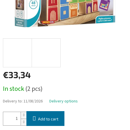
€33,34
Measure
In stock
(2 pcs)
price:
Delivery to:
11/08/2026
Delivery options
Add to cart