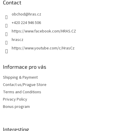
t
Contact
e
obchod
@
hras.cz
r
+420 224 946 506
https://www.facebook.com/HRAS.CZ
hrascz
https://www.youtube.com/c/HrasCz
Informace pro vás
Shipping & Payment
Contact us/Prague Store
Terms and Conditions
Privacy Policy
Bonus program
Interesting