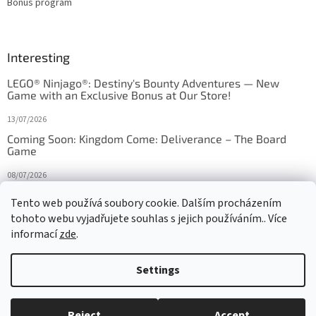
Bonus program
Interesting
LEGO® Ninjago®: Destiny's Bounty Adventures — New
Game with an Exclusive Bonus at Our Store!
13/07/2026
Coming Soon: Kingdom Come: Deliverance – The Board
Game
08/07/2026
Is Orbito just Tic-Tac-Toe in disguise?
Tento web používá soubory cookie. Dalším procházením
tohoto webu vyjadřujete souhlas s jejich používáním.. Více
27/10/2025
informací
zde
.
Settings
Created by Shoptet
Reject
Accept
Copyright 2026
HRAS
. All rights reserved.
Edit cookie settings