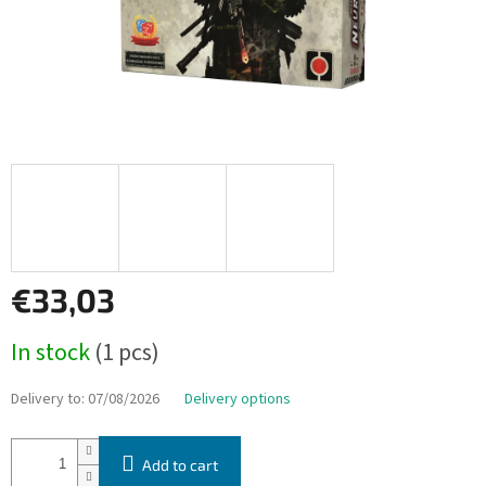
€33,03
Measure
In stock
(1 pcs)
price:
Delivery to:
07/08/2026
Delivery options
Add to cart