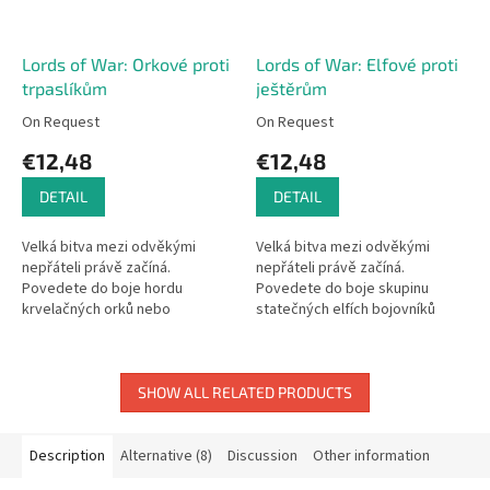
Lords of War: Orkové proti
Lords of War: Elfové proti
trpaslíkům
ještěrům
On Request
On Request
€12,48
€12,48
DETAIL
DETAIL
Velká bitva mezi odvěkými
Velká bitva mezi odvěkými
nepřáteli právě začíná.
nepřáteli právě začíná.
Povedete do boje hordu
Povedete do boje skupinu
krvelačných orků nebo
statečných elfích bojovníků
statečných trpaslíků? Lords of
nebo nevyzpytatelných a
War: Orkové proti trpaslíkům je
nebezpečných ještěrů? Lords of
hra pro dva...
War: Elfové...
SHOW ALL RELATED PRODUCTS
Description
Alternative (8)
Discussion
Other information