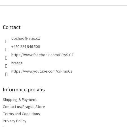
F
o
o
t
Contact
e
obchod
@
hras.cz
r
+420 224 946 506
https://www.facebook.com/HRAS.CZ
hrascz
https://www.youtube.com/c/HrasCz
Informace pro vás
Shipping & Payment
Contact us/Prague Store
Terms and Conditions
Privacy Policy