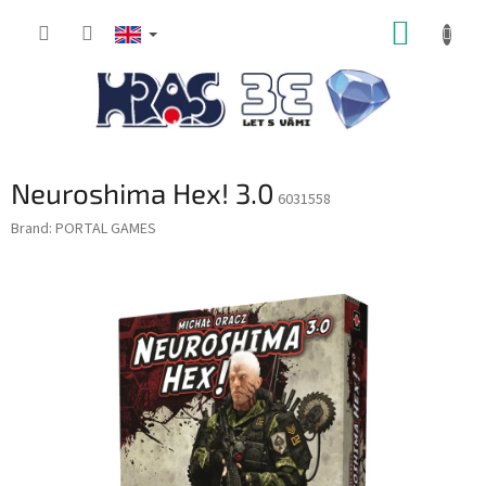
Skip
SHOPP
to
content
CART
Neuroshima Hex! 3.0
6031558
Brand:
PORTAL GAMES