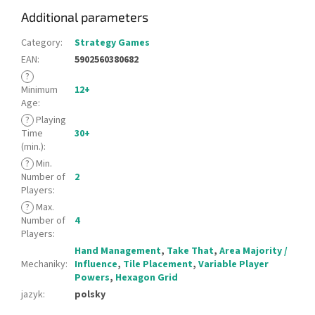
Additional parameters
Category
:
Strategy Games
EAN
:
5902560380682
?
Minimum
12+
Age
:
?
Playing
Time
30+
(min.)
:
?
Min.
Number of
2
Players
:
?
Max.
Number of
4
Players
:
Hand Management
,
Take That
,
Area Majority /
Mechaniky
:
Influence
,
Tile Placement
,
Variable Player
Powers
,
Hexagon Grid
jazyk
:
polsky