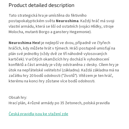
Product detailed description
Tato strategická hra je umístěna do fiktivního
postapokalyptickém světa
Neuroshima
. Každý hráč má svoji
vlastní armádu, která se liší od ostatních (vojáci Hlídky, stroje
Molocha, mutanti Borgo a ganstery Hegemonie).
Neuroshima Hex!
je nejlepší ve dvou, případně ve čtyřech
hráčích, kdy můžete hrát v týmech. Hráči postupně umisťují na
plán své jednotky (vždy dvě ze tří náhodně vylosovaných
kartiček). V určitých okamžicích hry dochází k vyhodnocení
konfliktů a část armády je vždy odstraněna z desky. Cílem hry je
útok na nepřátelské velitelství (základnu). Každá základna má na
začátku hry 20 bodů odolnosti ("životů"). Vítězem je ten hráč,
kterému na konci hry zůstane více bodů odolnosti.
Obsah hry:
Hrací plán, 4 různé armády po 35 žetonech, polská pravidla
Česká pravidla jsou ke stažení zde