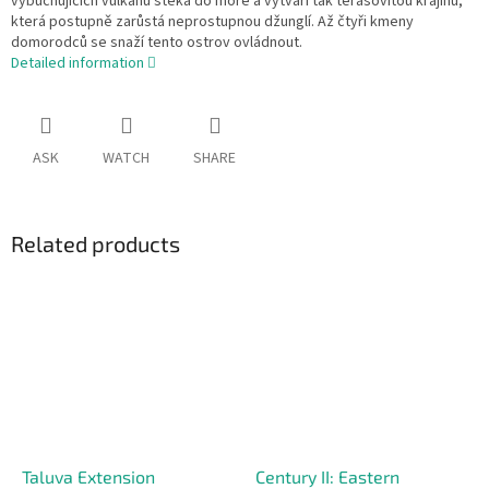
vybuchujících vulkánů stéká do moře a vytváří tak terasovitou krajinu,
která postupně zarůstá neprostupnou džunglí. Až čtyři kmeny
domorodců se snaží tento ostrov ovládnout.
Detailed information
ASK
WATCH
SHARE
Related products
Taluva Extension
Century II: Eastern