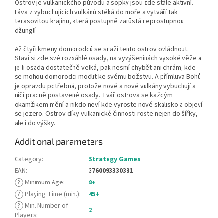
Ostrov je vulkanického původu a sopky jsou zde stále aktivní.
Láva z vybuchujících vulkánů stéká do moře a vytváří tak
terasovitou krajinu, která postupně zarůstá neprostupnou
džunglí.
Až čtyři kmeny domorodců se snaží tento ostrov ovládnout.
Staví si zde své rozsáhlé osady, na vyvýšeninách vysoké věže a
je-li osada dostatečně velká, pak nesmí chybět ani chrám, kde
se mohou domorodci modlit ke svému božstvu. A přímluva Bohů
je opravdu potřebná, protože nové a nové vulkány vybuchují a
ničí pracně postavené osady. Tvář ostrova se každým
okamžikem mění a nikdo neví kde vyroste nové skalisko a objeví
se jezero. Ostrov díky vulkanické činnosti roste nejen do šířky,
ale i do výšky.
Additional parameters
Category
:
Strategy Games
EAN
:
3760093330381
?
Minimum Age
:
8+
?
Playing Time (min.)
:
45+
?
Min. Number of
2
Players
: