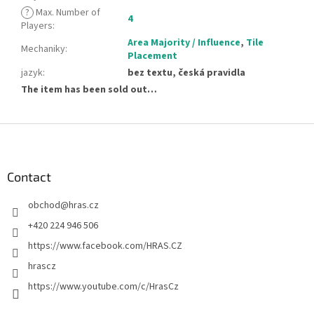
?
Max. Number of
4
Players
:
Area Majority / Influence
,
Tile
Mechaniky
:
Placement
jazyk
:
bez textu, česká pravidla
The item has been sold out…
F
o
o
t
Contact
e
obchod
@
hras.cz
r
+420 224 946 506
https://www.facebook.com/HRAS.CZ
hrascz
https://www.youtube.com/c/HrasCz