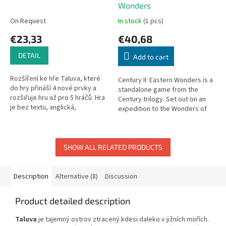
Wonders
On Request
In stock
(1 pcs)
€23,33
€40,68
DETAIL
Add to cart
Rozšíření ke hře Taluva, které
Century II: Eastern Wonders is a
do hry přináší 4 nové prvky a
standalone game from the
rozšiřuje hru až pro 5 hráčů. Hra
Century trilogy. Set out on an
je bez textu, anglická,
expedition to the Wonders of
francouzská a německá
the East in search of rare
pravidla.
spices. Can be combined with...
SHOW ALL RELATED PRODUCTS
Description
Alternative (8)
Discussion
Product detailed description
Taluva
je tajemný ostrov ztracený kdesi daleko v jižních mořích.