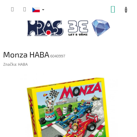
Přejít
NÁKUP
na
obsah
KOŠÍK
Monza HABA
6040997
Značka:
HABA