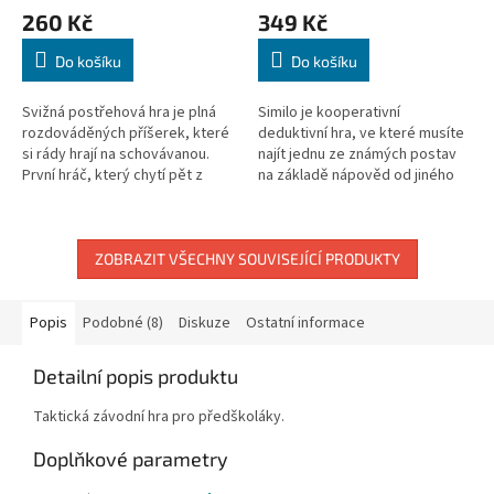
260 Kč
349 Kč
Do košíku
Do košíku
Svižná postřehová hra je plná
Similo je kooperativní
rozdováděných příšerek, které
deduktivní hra, ve které musíte
si rády hrají na schovávanou.
najít jednu ze známých postav
První hráč, který chytí pět z
na základě nápověd od jiného
nich, se stává vítězem! Cílem
hráče. Hledáte boha, člověka či
hry je přikládat k sobě...
nestvůru? Zvíře nebo...
ZOBRAZIT VŠECHNY SOUVISEJÍCÍ PRODUKTY
Popis
Podobné (8)
Diskuze
Ostatní informace
Detailní popis produktu
Taktická závodní hra pro předškoláky.
Doplňkové parametry