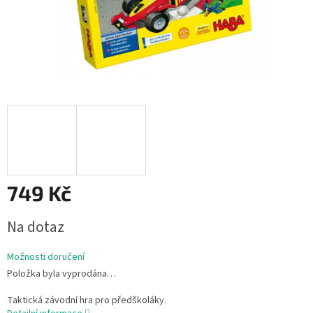
749 Kč
Měrná
Na dotaz
cena:
Možnosti doručení
Položka byla vyprodána…
Taktická závodní hra pro předškoláky.