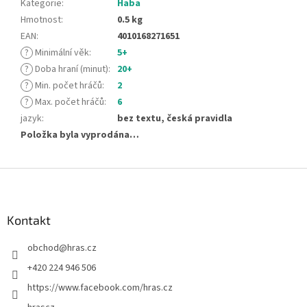
Kategorie
:
Haba
Hmotnost
:
0.5 kg
EAN
:
4010168271651
?
Minimální věk
:
5+
?
Doba hraní (minut)
:
20+
?
Min. počet hráčů
:
2
?
Max. počet hráčů
:
6
jazyk
:
bez textu, česká pravidla
Položka byla vyprodána…
Z
á
p
a
Kontakt
t
obchod
@
hras.cz
í
+420 224 946 506
https://www.facebook.com/hras.cz