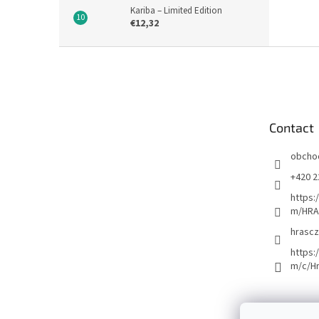
Kariba – Limited Edition
€12,32
F
o
o
t
e
Contact
r
obcho
+420 2
https:
m/HRA
hrascz
https:
m/c/H