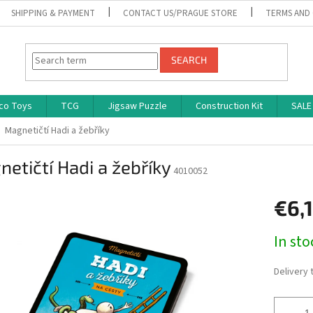
SHIPPING & PAYMENT
CONTACT US/PRAGUE STORE
TERMS AND
SEARCH
co Toys
TCG
Jigsaw Puzzle
Construction Kit
SALE
Magnetičtí Hadi a žebříky
etičtí Hadi a žebříky
4010052
€6,
Measure
In st
price:
Delivery 