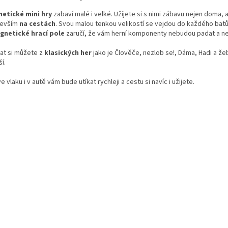
etické mini hry
zabaví malé i velké. Užijete si s nimi zábavu nejen doma, 
devším
na cestách
. Svou malou tenkou velikostí se vejdou do každého bat
gnetické hrací pole
zaručí, že vám herní komponenty nebudou padat a nez
rat si můžete z
klasických her
jako je Člověče, nezlob se!, Dáma, Hadi a že
ší.
e vlaku i v autě vám bude utíkat rychleji a cestu si navíc i užijete.