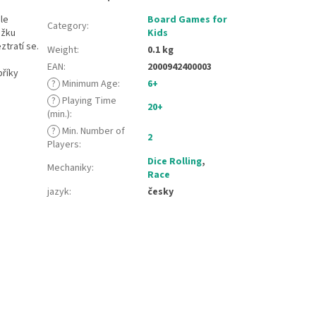
ale
Board Games for
Category
:
ůžku
Kids
tratí se.
Weight
:
0.1 kg
EAN
:
2000942400003
bříky
?
Minimum Age
:
6+
?
Playing Time
20+
(min.)
:
?
Min. Number of
2
Players
:
Dice Rolling
,
Mechaniky
:
Race
jazyk
:
česky