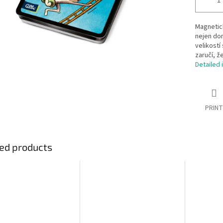
Magnetick
nejen do
velikostí
zaručí, ž
Detailed 
PRINT
ed products