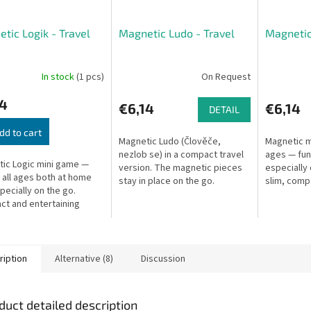
tic Logik - Travel
Magnetic Ludo - Travel
Magnetic
In stock
(1 pcs)
On Request
14
€6,14
€6,14
DETAIL
dd to cart
Magnetic Ludo (Člověče,
Magnetic mi
nezlob se) in a compact travel
ages — fun
ic Logic mini game —
version. The magnetic pieces
especially 
r all ages both at home
stay in place on the go.
slim, comp
pecially on the go.
for travel.
t and entertaining
chess set.
 puzzle game.
ription
Alternative (8)
Discussion
duct detailed description