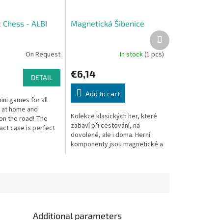
 Chess - ALBI
Magnetická Šibenice
Next
product
On Request
In stock
(1 pcs)
€6,14
DETAIL
Add to cart
ni games for all
 at home and
Kolekce klasických her, které
on the road! The
zabaví při cestování, na
act case is perfect
dovolené, ale i doma. Herní
 Includes a magnetic
komponenty jsou magnetické a
drží na herní desce. Hry se
svou velikostí vejdou do kapsy
a...
Additional parameters