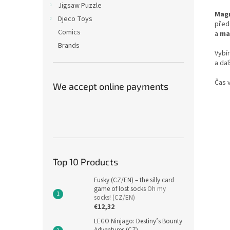
Jigsaw Puzzle
Magn
Djeco Toys
pře
Comics
a
ma
Brands
Vybí
a dal
Čas v
We accept online payments
Top 10 Products
Fusky (CZ/EN) – the silly card
game of lost socks
Oh my
socks! (CZ/EN)
€12,32
LEGO Ninjago: Destiny’s Bounty