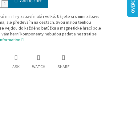
Add to cart
é mini hry zabaví malé i velké. Užijete si s nimi zábavu
ma, ale především na cestách. Svou malou tenkou
 se vejdou do každého batůžku a magnetické hrací pole
e vám herní komponenty nebudou padat a neztratí se.
information
ASK
WATCH
SHARE