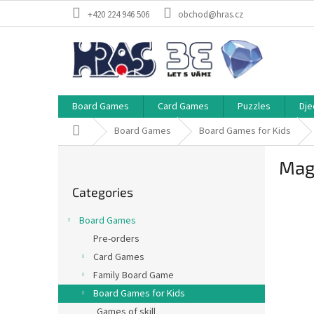
Skip
+420 224 946 506
obchod@hras.cz
to
content
Board Games
Card Games
Puzzles
Dje
Home
Board Games
Board Games for Kids
S
Magn
i
Skip
d
Categories
categories
e
b
Board Games
a
Pre-orders
r
Card Games
Family Board Game
Board Games for Kids
Games of skill