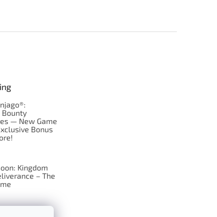
ing
njago®:
s Bounty
res — New Game
Exclusive Bonus
ore!
oon: Kingdom
liverance – The
ame
 just Tic-Tac-Toe