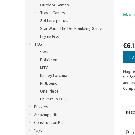
Outdoor Games
Travel Games
Magne
Solitaire games
Star Wars: The Deckbuilding Game
Hry na léto
TCG
€6,
SWU
A
Pokémon
MTG
Magnet
Disney Lorcana
fun fo
and es
Riftbound
Compac
One Piece
travel
UniVersus CCG
Puzzles
Desc
Amazing gifts
Construction Kit
Yoyo
Pro