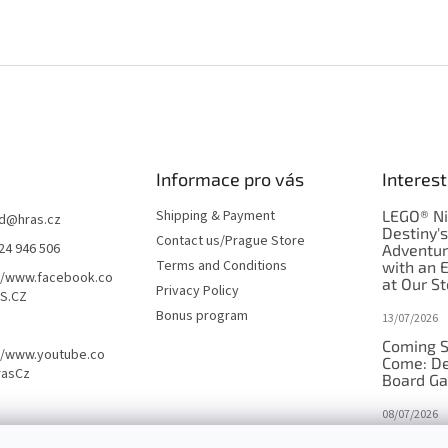
Informace pro vás
Interest
Shipping & Payment
LEGO® Ni
d
@
hras.cz
Destiny'
Contact us/Prague Store
24 946 506
Adventu
Terms and Conditions
with an 
//www.facebook.co
at Our St
Privacy Policy
S.CZ
Bonus program
13/07/2026
Coming S
//www.youtube.co
Come: De
rasCz
Board G
08/07/2026
Is Orbito