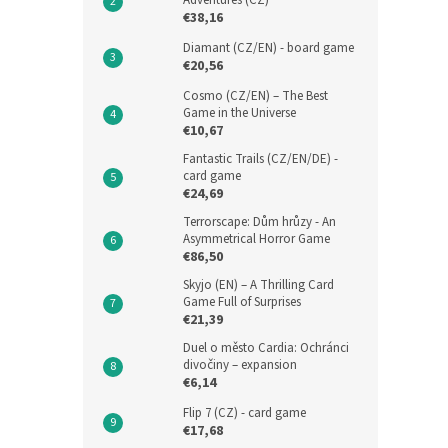
Adventures (CZ)
€38,16
Diamant (CZ/EN) - board game
€20,56
Cosmo (CZ/EN) – The Best
Game in the Universe
€10,67
Fantastic Trails (CZ/EN/DE) -
card game
€24,69
Terrorscape: Dům hrůzy - An
Asymmetrical Horror Game
€86,50
Skyjo (EN) – A Thrilling Card
Game Full of Surprises
€21,39
Duel o město Cardia: Ochránci
divočiny – expansion
€6,14
Flip 7 (CZ) - card game
€17,68