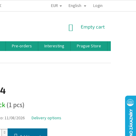
EUR
English
 CONDITIONS
PRIVACY POLICY
BONUS PROGRAM
Login
SHOPPING
Empty cart
CART
Pre-orders
Interesting
Prague Store
Brands
14
ock
(1 pcs)
to:
11/08/2026
Delivery options