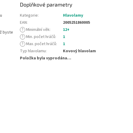
Doplňkové parametry
ou
Kategorie
:
Hlavolamy
EAN
:
2005251860005
?
Minimální věk
:
12+
iž byste
?
Min. počet hráčů
:
1
?
Max. počet hráčů
:
1
Typ hlavolamu
:
Kovový hlavolam
Položka byla vyprodána…