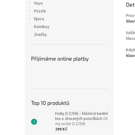
Yoyo
Det
Puzzle
Procv
Djeco
Sher
Komiksy
Vaší
Značky
hlav
Kdyb
hlav
Přijímáme online platby
Top 10 produktů
Fusky (CZ/EN) – bláznivá karetní
hra o ztracených ponožkách
Oh
my socks! (CZ/EN)
299 Kč