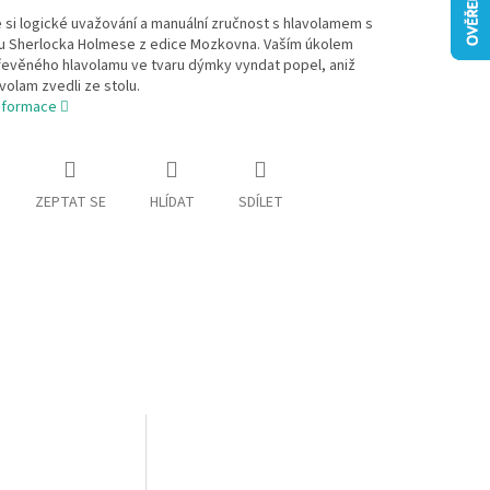
 si logické uvažování a manuální zručnost s hlavolamem s
u Sherlocka Holmese z edice Mozkovna. Vaším úkolem
řevěného hlavolamu ve tvaru dýmky vyndat popel, aniž
volam zvedli ze stolu.
informace
ZEPTAT SE
HLÍDAT
SDÍLET