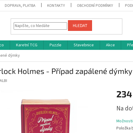
DOPRAVA, PLATBA
KONTAKTY
OBCHODNÍ PODMÍNKY
POD
HLEDAT
co
Karetní TCG
Puzzle
Stavebnice
Akce
Př
álené dýmky
rlock Holmes - Případ zapálené dýmky
ALBI
234
Měrná
Na do
cena:
Možnosti
Položka 