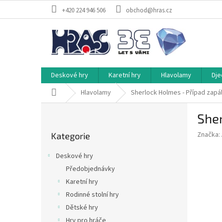
Přejít
+420 224 946 506
obchod@hras.cz
na
obsah
Deskové hry
Karetní hry
Hlavolamy
Dje
Domů
Hlavolamy
Sherlock Holmes - Případ zap
P
She
o
Přeskočit
s
Značka:
Kategorie
kategorie
t
r
Deskové hry
a
Předobjednávky
n
Karetní hry
n
í
Rodinné stolní hry
p
Dětské hry
a
Hry pro hráče