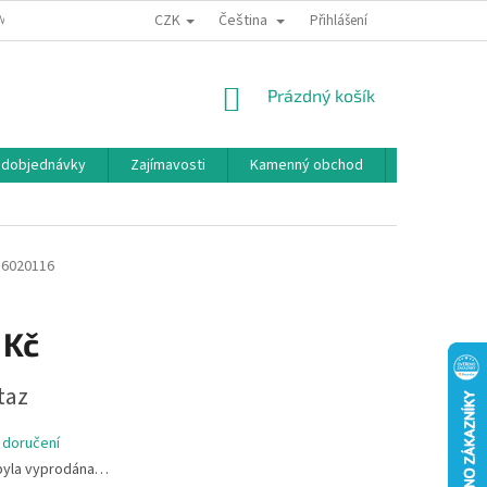
CZK
Čeština
MÍNKY OCHRANY OSOBNÍCH ÚDAJŮ
BONUSOVÝ PROGRAM
Přihlášení
NÁKUPNÍ
Prázdný košík
KOŠÍK
edobjednávky
Zajímavosti
Kamenný obchod
Značky
6020116
 Kč
taz
 doručení
byla vyprodána…