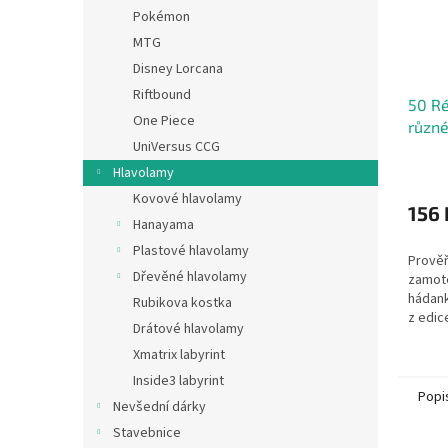
Pokémon
MTG
Disney Lorcana
Riftbound
50 Ré
One Piece
různé
UniVersus CCG
Hlavolamy
Kovové hlavolamy
156 
Hanayama
Plastové hlavolamy
Prověř
Dřevěné hlavolamy
zamote
hádank
Rubikova kostka
z edic
Drátové hlavolamy
krabičc
Xmatrix labyrint
jazyko
matema
Inside3 labyrint
Popi
Nevšední dárky
Stavebnice