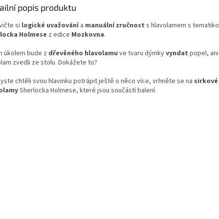
ailní popis produktu
ičte si
logické uvažování
a
manuální zručnost
s hlavolamem s tematik
locka Holmese
z edice
Mozkovna
.
m úkolem bude z
dřevěného hlavolamu
ve tvaru dýmky
vyndat
popel, an
olam zvedli ze stolu. Dokážete to?
yste chtěli svou hlavinku potrápit ještě o něco více, vrhněte se na
sirkové
olamy
Sherlocka Holmese, které jsou součástí balení.