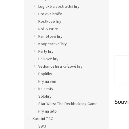
n
Logické a abstraktní hry
e
Pro dva hráče
l
Kostkové hry
Roll & Write
Paměťové hry
Kooperativní hry
Párty hry
Únikové hry
Vědomostní a kvízové hry
Doplňky
Hry na ven
Na cesty
Sólohry
Souvi
Star Wars: The Deckbuilding Game
Hry na léto
Karetní TCG
SWU