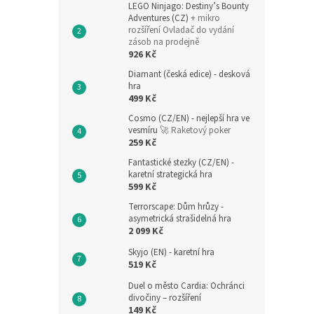
LEGO Ninjago: Destiny’s Bounty
Adventures (CZ)
+ mikro
rozšíření Ovladač do vydání
zásob na prodejně
926 Kč
Diamant (česká edice) - desková
hra
499 Kč
Cosmo (CZ/EN) - nejlepší hra ve
vesmíru
🚀 Raketový poker
259 Kč
Fantastické stezky (CZ/EN) -
karetní strategická hra
599 Kč
Terrorscape: Dům hrůzy -
asymetrická strašidelná hra
2 099 Kč
Skyjo (EN) - karetní hra
519 Kč
Duel o město Cardia: Ochránci
divočiny – rozšíření
149 Kč