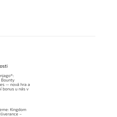
osti
njago®:
s Bounty
es — nová hra a
í bonus u nás v
jeme: Kingdom
liverance –