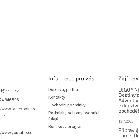
Informace pro vás
Zajímav
Doprava, platba
LEGO® Ni
d
@
hras.cz
Destiny'
Kontakty
24 946 506
Adventur
Obchodní podmínky
exkluzivn
//www.facebook.co
obchodě!
Podmínky ochrany osobních
.cz
údajů
13.7.2026
Bonusový program
Připravu
//www.youtube.co
Come: De
scz