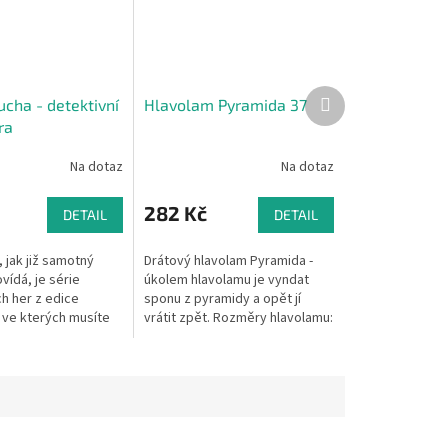
Další
ucha - detektivní
Hlavolam Pyramida 37
produkt
ra
Na dotaz
Na dotaz
282 Kč
DETAIL
DETAIL
 jak již samotný
Drátový hlavolam Pyramida -
vídá, je série
úkolem hlavolamu je vyndat
h her z edice
sponu z pyramidy a opět jí
ve kterých musíte
vrátit zpět. Rozměry hlavolamu:
loub zločinu. Pouze
7 x 7 x 4 cm. Nenásilnou formou
rací s informacemi
vyřešte tento hlavolam!...