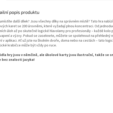
ailní popis produktu
umístíte další dílek? Jsou všechny dílky na správném místě? Tato hra nabízí
ových karet se 200 úrovněmi, které vyžadují plnou koncentraci. Od jednod
ních úloh až po skutečné logické hlavolamy pro profesionály – každé kolo p
vapení a výzvy. Pokud se zaseknete, můžete se spolehnout na přehledný 
í v aplikaci. Ať už jste na školním dvoře, doma nebo na cestách – tato logic
tické krabičce může být vždy po ruce.
idla hry jsou v němčině, ale úkolové karty jsou ilustrační, takže se 
e bez znalosti jazyka!