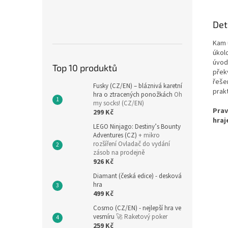
Det
Kam 
úkol
úvod
Top 10 produktů
přek
řešen
Fusky (CZ/EN) – bláznivá karetní
prak
hra o ztracených ponožkách
Oh
my socks! (CZ/EN)
Prav
299 Kč
hraj
LEGO Ninjago: Destiny’s Bounty
Adventures (CZ)
+ mikro
rozšíření Ovladač do vydání
zásob na prodejně
926 Kč
Diamant (česká edice) - desková
hra
499 Kč
Cosmo (CZ/EN) - nejlepší hra ve
vesmíru
🚀 Raketový poker
259 Kč