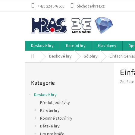
Přejít
+420 224 946 506
obchod@hras.cz
na
obsah
Deskové hry
Karetní hry
Hlavolamy
Dje
Domů
Deskové hry
Sólohry
Einfach Genial
P
Einf
o
Přeskočit
s
Značka:
Kategorie
kategorie
t
r
Deskové hry
a
Předobjednávky
n
Karetní hry
n
í
Rodinné stolní hry
p
Dětské hry
a
Hry pro hráče