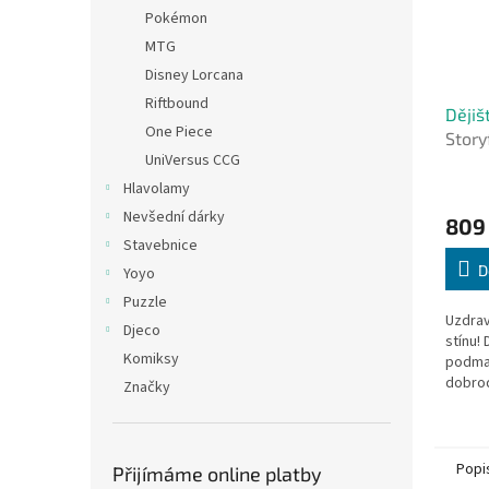
Pokémon
MTG
Disney Lorcana
Riftbound
Dějiš
One Piece
Story
UniVersus CCG
Hlavolamy
Nevšední dárky
809
Stavebnice
D
Yoyo
Puzzle
Uzdrav
Djeco
stínu! 
Komiksy
podma
dobrod
Značky
hráče,
určují 
dívky L
Popi
Přijímáme online platby