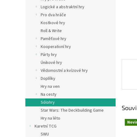
n
Logické a abstraktní hry
e
Pro dva hráče
l
Kostkové hry
Roll & Write
Paměťové hry
Kooperativní hry
Párty hry
Únikové hry
Vědomostní a kvízové hry
Doplňky
Hry na ven
Na cesty
Sólohry
Souvi
Star Wars: The Deckbuilding Game
Hry na léto
Novi
Karetní TCG
SWU