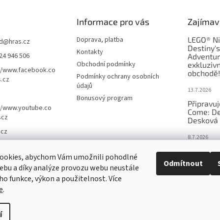
Informace pro vás
Zajímav
Doprava, platba
LEGO® Ni
d
@
hras.cz
Destiny'
Kontakty
24 946 506
Adventur
Obchodní podmínky
exkluzivn
//www.facebook.co
obchodě!
Podmínky ochrany osobních
.cz
údajů
13.7.2026
Bonusový program
Připravu
//www.youtube.co
Come: De
scz
Desková 
.cz
8.7.2026
Nejlepší 
ookies, abychom Vám umožnili pohodlné
výběr, kt
Odmítnout
ebu a díky analýze provozu webu neustále
Česku
eho funkce, výkon a použitelnost. Více
18.6.2026
e
.
í
nastavení cookies