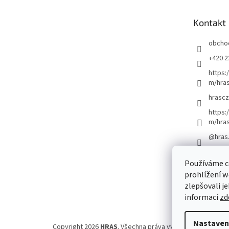
a
t
Kontakt
í
obcho
+420 2
https:
m/hras
hrascz
https:
m/hra
@hras
Používáme c
prohlížení w
zlepšovali j
informací
zd
Nastaven
Copyright 2026
HRAS
. Všechna práva vyhrazena.
Upravit 