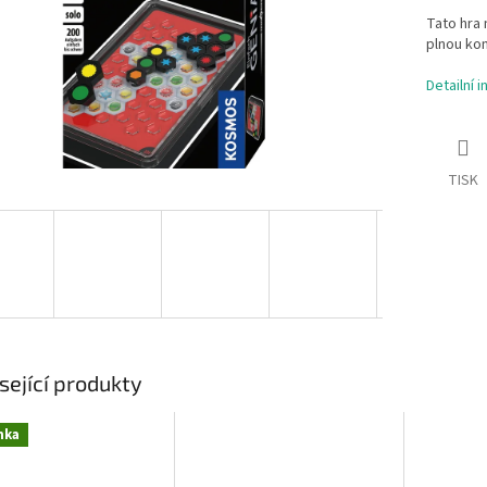
Tato hra 
plnou kon
Detailní 
TISK
sející produkty
nka