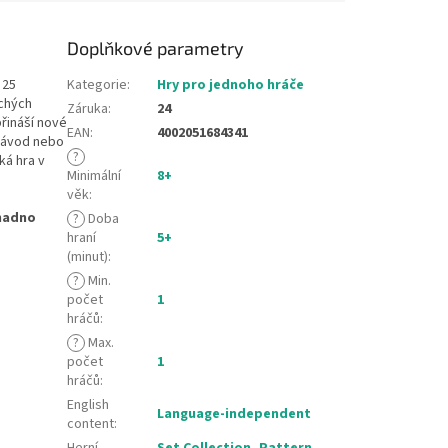
Doplňkové parametry
 25
Kategorie
:
Hry pro jednoho hráče
uchých
Záruka
:
24
řináší nové
EAN
:
4002051684341
návod nebo
?
ká hra v
Minimální
8+
věk
:
snadno
?
Doba
hraní
5+
(minut)
:
?
Min.
počet
1
hráčů
:
?
Max.
počet
1
hráčů
:
English
Language-independent
content
:
Herní
Set Collection
,
Pattern