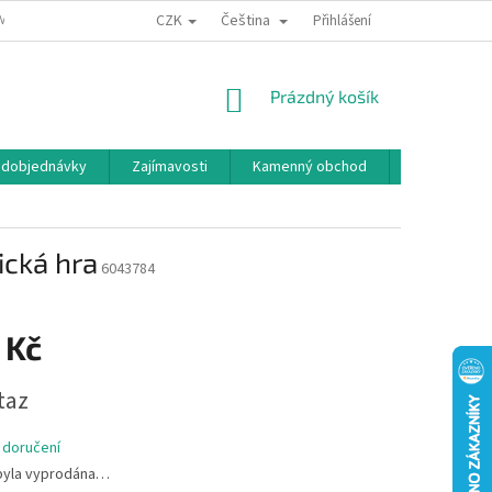
CZK
Čeština
MÍNKY OCHRANY OSOBNÍCH ÚDAJŮ
BONUSOVÝ PROGRAM
Přihlášení
NÁKUPNÍ
Prázdný košík
KOŠÍK
edobjednávky
Zajímavosti
Kamenný obchod
Značky
ická hra
6043784
 Kč
taz
 doručení
byla vyprodána…