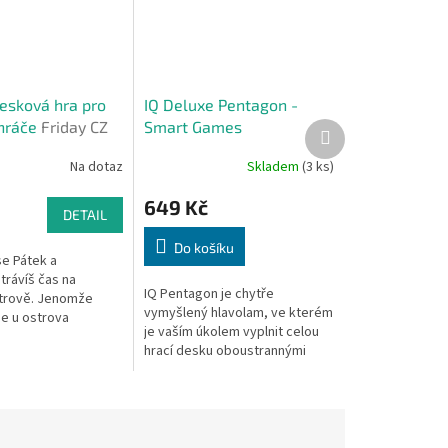
desková hra pro
IQ Deluxe Pentagon -
hráče
Friday CZ
Smart Games
Další
produkt
Na dotaz
Skladem
(3 ks)
649 Kč
DETAIL
Do košíku
e Pátek a
trávíš čas na
IQ Pentagon je chytře
trově. Jenomže
vymyšlený hlavolam, ve kterém
e u ostrova
je vaším úkolem vyplnit celou
 ztroskotá loď a na
hrací desku oboustrannými
potácí Robinson. Klid
dílky. Perfektní trénink mozku
ou tytam....
pro každého milovníka rébusů!