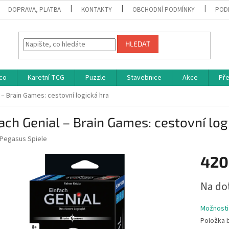
DOPRAVA, PLATBA
KONTAKTY
OBCHODNÍ PODMÍNKY
POD
HLEDAT
co
Karetní TCG
Puzzle
Stavebnice
Akce
Př
 – Brain Games: cestovní logická hra
ach Genial – Brain Games: cestovní log
Pegasus Spiele
420
Měrná
Na do
cena:
Možnosti
Položka 