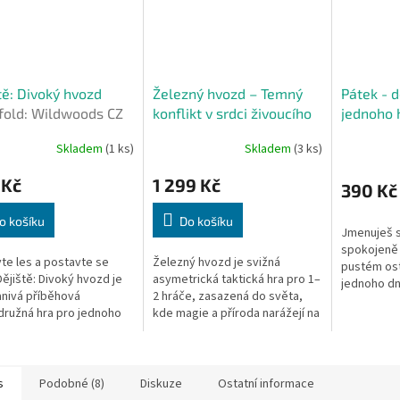
tě: Divoký hvozd
Železný hvozd – Temný
Pátek - 
fold: Wildwoods CZ
konflikt v srdci živoucího
jednoho 
lesa
Skladem
(1 ks)
Skladem
(3 ks)
 Kč
1 299 Kč
390 Kč
o košíku
Do košíku
Jmenuješ s
spokojeně 
te les a postavte se
Železný hvozd je svižná
pustém os
Dějiště: Divoký hvozd je
asymetrická taktická hra pro 1–
jednoho dn
nivá příběhová
2 hráče, zasazená do světa,
zčistajasna
ružná hra pro jednoho
kde magie a příroda narážejí na
břeh se vy
 ve které vaše volby
technologii a železo.
a pohoda js
směr vyprávění. V roli
umy a...
s
Podobné (8)
Diskuze
Ostatní informace