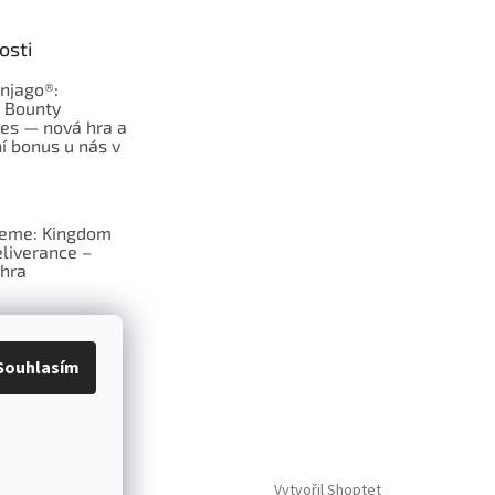
osti
njago®:
s Bounty
es — nová hra a
í bonus u nás v
jeme: Kingdom
liverance –
hra
deskové hry:
erý frčí v celém
Souhlasím
Vytvořil Shoptet