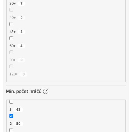
30+
7
40+
0
45+
2
60+
4
90+
0
120+
0
Min. počet hráčů
?
1
42
2
50