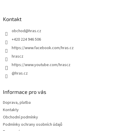
á
c
á
n
í
p
í
p
a
Kontakt
r
t
v
obchod
@
hras.cz
í
k
y
+420 224 946 506
v
https://www.facebook.com/hras.cz
ý
p
hrascz
i
https://www.youtube.com/hrascz
s
u
@hras.cz
Informace pro vás
Doprava, platba
Kontakty
Obchodní podmínky
Podmínky ochrany osobních údajů