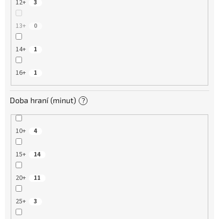
12+
3
13+
0
14+
1
16+
1
Doba hraní (minut)
?
10+
4
15+
14
20+
11
25+
3