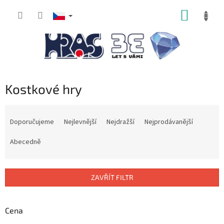
Přejít
NÁKUP
na
obsah
KOŠÍK
Kostkové hry
Ř
a
Doporučujeme
Nejlevnější
Nejdražší
Nejprodávanější
z
e
Abecedně
n
í
p
ZAVŘÍT FILTR
r
o
d
Cena
u