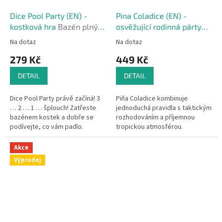
Dice Pool Party (EN) -
Pina Coladice (EN) -
kostková hra
Bazén plný
osvěžující rodinná párty
kostek (EN)
hra s kostkami
Na dotaz
Na dotaz
279 Kč
449 Kč
DETAIL
DETAIL
Dice Pool Party právě začíná! 3
Piña Coladice kombinuje
… 2 … 1 … šplouch! Zatřeste
jednoduchá pravidla s taktickým
bazénem kostek a dobře se
rozhodováním a příjemnou
podívejte, co vám padlo.
tropickou atmosférou.
Podtácky zobrazují skutečné
ingredience na koktejly (kromě
Akce
alkoholu),...
Výprodej