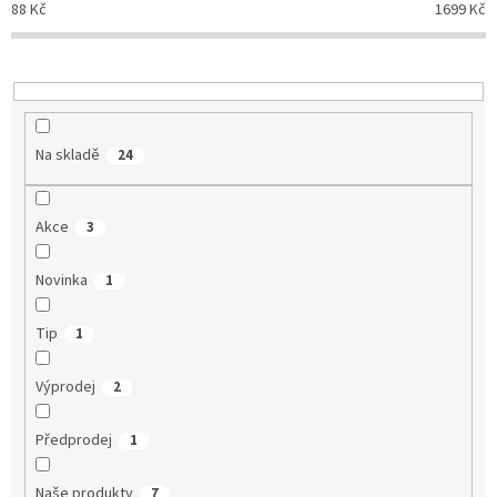
88
Kč
1699
Kč
k
t
ů
Na skladě
24
Akce
3
Novinka
1
Tip
1
Výprodej
2
Předprodej
1
Naše produkty
7