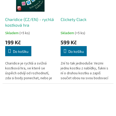
Charidice (CZ/EN) - rychlá
Clickety Clack
kostková hra
Skladem
(>5 ks)
Skladem
(>5 ks)
199 Kč
599 Kč
Do košíku
Do košíku
Charidice je rychlá a svižná
Zní to tak jednoduše: Vezmi
kostková hra, ve které se
jednu kostku z nabídky, ťukni s
úspěch odvíjí od rozhodnutí,
ní o druhou kostku a zapiš
zda si body ponechat, nebo je
součet obou na svou bodovací
velkoryse darovat.
tabulku. Ale vybírej s
rozmyslem!