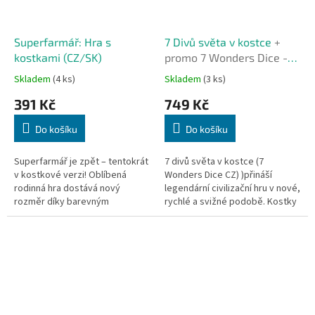
Superfarmář: Hra s
7 Divů světa v kostce
+
kostkami (CZ/SK)
promo 7 Wonders Dice -
Diceopolis
Skladem
(4 ks)
Skladem
(3 ks)
391 Kč
749 Kč
Do košíku
Do košíku
Superfarmář je zpět – tentokrát
7 divů světa v kostce (7
v kostkové verzi! Oblíbená
Wonders Dice CZ) )přináší
rodinná hra dostává nový
legendární civilizační hru v nové,
rozměr díky barevným
rychlé a svižné podobě. Kostky
dřevěným kostkám a vtipným
a mazatelné desky vám umožní
ilustracím Piotra Sochy. Vaším
během půl hodiny...
úkolem je co...