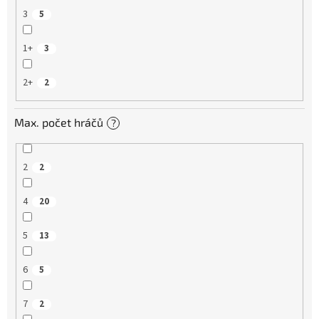
3
5
1+
3
2+
2
Max. počet hráčů
?
2
2
4
20
5
13
6
5
7
2