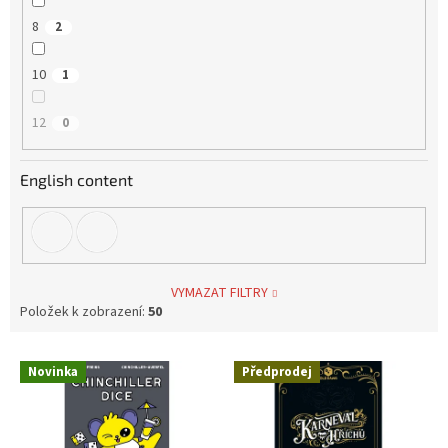
8
2
10
1
12
0
English content
VYMAZAT FILTRY
Položek k zobrazení:
50
V
Novinka
Předprodej
ý
p
i