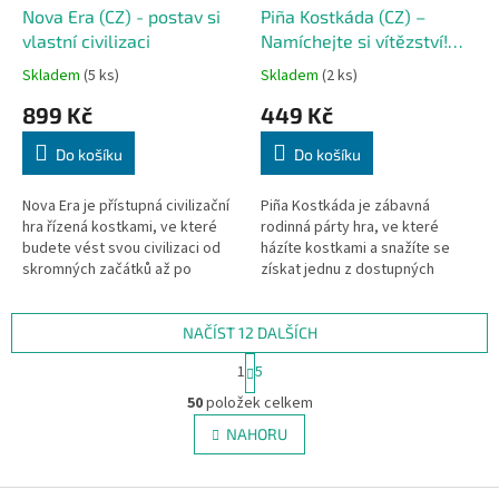
Nova Era (CZ) - postav si
Piña Kostkáda (CZ) –
vlastní civilizaci
Namíchejte si vítězství!
Piña Coladice (CZ)
Skladem
(5 ks)
Skladem
(2 ks)
899 Kč
449 Kč
Do košíku
Do košíku
Nova Era je přístupná civilizační
Piña Kostkáda je zábavná
hra řízená kostkami, ve které
rodinná párty hra, ve které
budete vést svou civilizaci od
házíte kostkami a snažíte se
skromných začátků až po
získat jednu z dostupných
velkolepou říši. 🌍🏛️ Rozšiřujte
kombinací na podtáccích.
území, objevujte nové...
Umístěte své koktejlové žetony
dříve než...
NAČÍST 12 DALŠÍCH
S
1
5
t
O
r
50
položek celkem
v
á
l
NAHORU
n
á
k
d
o
v
Z
a