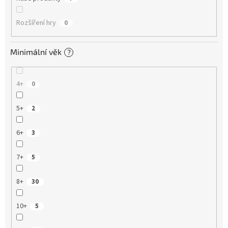
Rozšíření hry
0
Minimální věk
?
4+
0
5+
2
6+
3
7+
5
8+
30
10+
5