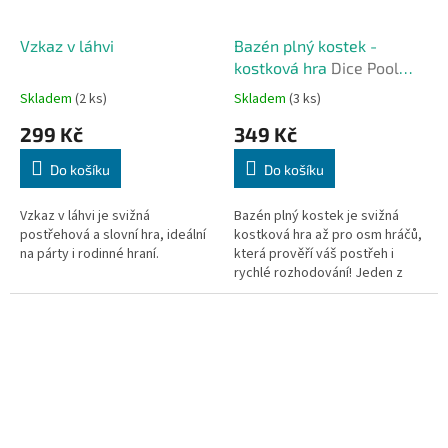
Vzkaz v láhvi
Bazén plný kostek -
kostková hra
Dice Pool
Party (CZ)
Skladem
(2 ks)
Skladem
(3 ks)
299 Kč
349 Kč
Do košíku
Do košíku
Vzkaz v láhvi je svižná
Bazén plný kostek je svižná
postřehová a slovní hra, ideální
kostková hra až pro osm hráčů,
na párty i rodinné hraní.
která prověří váš postřeh i
rychlé rozhodování! Jeden z
hráčů zatřese krabičkou plnou
kostek a krátce ji otevře....