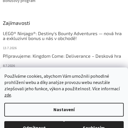
Bonusový program
Zajímavosti
LEGO® Ninjago®: Destiny's Bounty Adventures — nová hra
a exkluzivní bonus u nás v obchodě!
13.7.2026
Připravujeme: Kingdom Come: Deliverance – Desková hra
8.7.2026
Nejlepší deskové hry: výběr, který frčí v celém Česku
Používáme cookies, abychom Vám umožnili pohodlné
prohlížení webu a díky analýze provozu webu neustále
18.6.2026
zlepšovali jeho funkce, výkon a použitelnost. Více informací
zde
.
Vytvořil Shoptet
Nastavení
Copyright 2026
HRAS
. Všechna práva vyhrazena.
Upravit nastavení