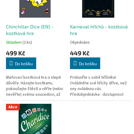
s
p
r
o
d
Chinchiller Dice (EN) -
Karneval hříchů - kostková
u
kostková hra
hra
k
Skladem
(2 ks)
Objednáno
t
499 Kč
449 Kč
ů
Do košíku
Do košíku
Blafovací kostková hra o slepé
Probuďte v sobě hříšníka!
důvěře. Házejte kostkami,
Ovládněte své hříchy dříve, než
pokoušejte štěstí a věřte (nebo
ony ovládnou vás.
nevěřte) svému sousedovi, až
Předobjednávka - dostupnost
vám dojde zrak.
10/2026! Karneval hříchů je
rychlá, patřičně škodolibá a
Akce
napínavá...