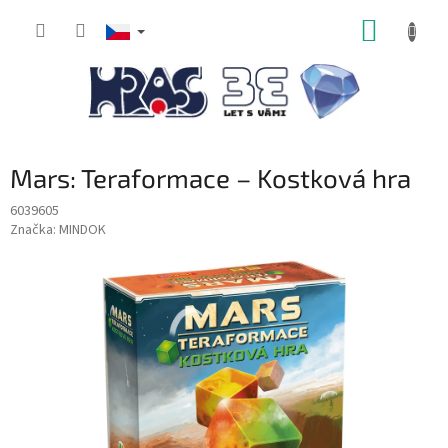
Přejít
NÁKUP
na
obsah
KOŠÍK
Mars: Teraformace – Kostková hra
6039605
Značka:
MINDOK