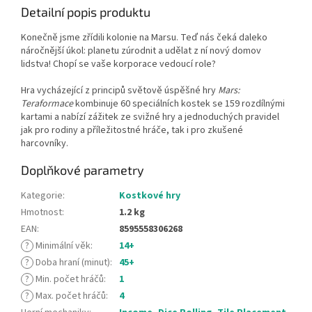
Detailní popis produktu
Konečně jsme zřídili kolonie na Marsu. Teď nás čeká daleko
náročnější úkol: planetu zúrodnit a udělat z ní nový domov
lidstva! Chopí se vaše korporace vedoucí role?
Hra vycházející z principů světově úspěšné hry
Mars:
Teraformace
kombinuje 60 speciálních kostek se 159 rozdílnými
kartami a nabízí zážitek ze svižné hry a jednoduchých pravidel
jak pro rodiny a příležitostné hráče, tak i pro zkušené
harcovníky.
Doplňkové parametry
Kategorie
:
Kostkové hry
Hmotnost
:
1.2 kg
EAN
:
8595558306268
?
Minimální věk
:
14+
?
Doba hraní (minut)
:
45+
?
Min. počet hráčů
:
1
?
Max. počet hráčů
:
4