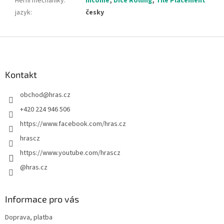
Herní mechaniky
:
Income
,
Dice Rolling
,
Tile Placement
jazyk
:
česky
Z
á
p
a
Kontakt
t
obchod
@
hras.cz
í
+420 224 946 506
https://www.facebook.com/hras.cz
hrascz
https://www.youtube.com/hrascz
@hras.cz
Informace pro vás
Doprava, platba