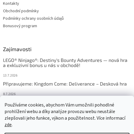
Kontakty
Obchodní podmínky
Podmínky ochrany osobních údajů
Bonusový program
Zajímavosti
LEGO® Ninjago®: Destiny's Bounty Adventures — nová hra
a exkluzivní bonus u nás v obchodě!
13.7.2026
Připravujeme: Kingdom Come: Deliverance – Desková hra
8.7.2026
Nejlepší deskové hry: výběr, který frčí v celém Česku
Používáme cookies, abychom Vám umožnili pohodlné
prohlížení webu a díky analýze provozu webu neustále
18.6.2026
zlepšovali jeho funkce, výkon a použitelnost. Více informací
zde
.