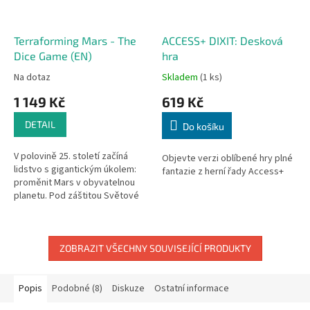
Terraforming Mars - The
ACCESS+ DIXIT: Desková
Dice Game (EN)
hra
Na dotaz
Skladem
(1 ks)
1 149 Kč
619 Kč
DETAIL
Do košíku
V polovině 25. století začíná
Objevte verzi oblíbené hry plné
lidstvo s gigantickým úkolem:
fantazie z herní řady Access+
proměnit Mars v obyvatelnou
planetu. Pod záštitou Světové
vlády se mocné korporace
pouštějí do ambiciózních
projektů...
ZOBRAZIT VŠECHNY SOUVISEJÍCÍ PRODUKTY
Popis
Podobné (8)
Diskuze
Ostatní informace