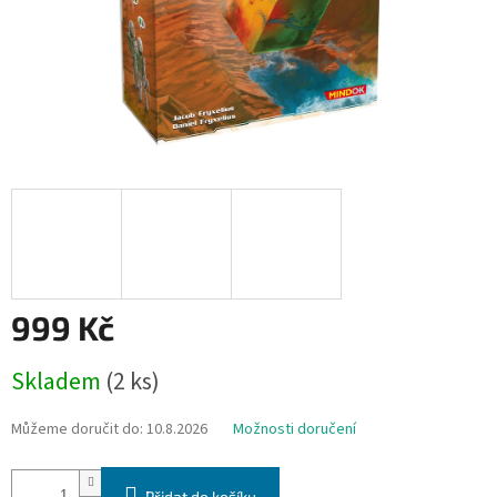
999 Kč
Měrná
Skladem
(2 ks)
cena:
Můžeme doručit do:
10.8.2026
Možnosti doručení
Přidat do košíku