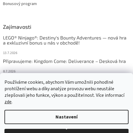
Bonusový program
Zajímavosti
LEGO® Ninjago®: Destiny's Bounty Adventures — nová hra
a exkluzivní bonus u nás v obchodě!
13.7.2026
Připravujeme: Kingdom Come: Deliverance – Desková hra
8.7.2026
Nejlepší deskové hry: výběr, který frčí v celém Česku
Používáme cookies, abychom Vám umožnili pohodlné
prohlížení webu a díky analýze provozu webu neustále
18.6.2026
zlepšovali jeho funkce, výkon a použitelnost. Více informací
zde
.
Vytvořil Shoptet
Nastavení
Copyright 2026
HRAS
. Všechna práva vyhrazena.
Upravit nastavení