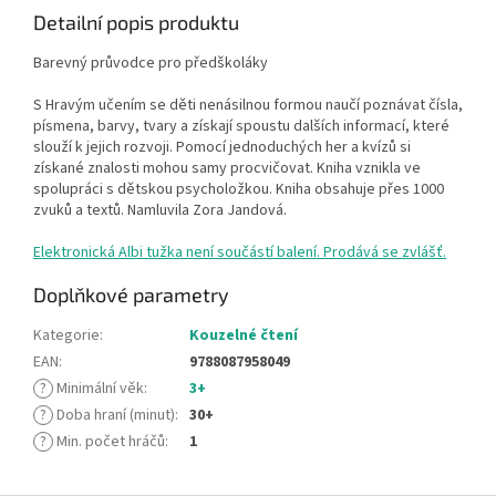
Detailní popis produktu
Barevný průvodce pro předškoláky
S Hravým učením se děti nenásilnou formou naučí poznávat čísla,
písmena, barvy, tvary a získají spoustu dalších informací, které
slouží k jejich rozvoji. Pomocí jednoduchých her a kvízů si
získané znalosti mohou samy procvičovat. Kniha vznikla ve
spolupráci s dětskou psycholožkou. Kniha obsahuje přes 1000
zvuků a textů. Namluvila Zora Jandová.
Elektronická Albi tužka není součástí balení. Prodává se zvlášť.
Doplňkové parametry
Kategorie
:
Kouzelné čtení
EAN
:
9788087958049
?
Minimální věk
:
3+
?
Doba hraní (minut)
:
30+
?
Min. počet hráčů
:
1