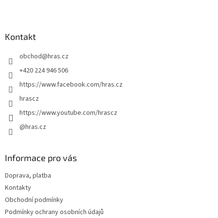
Z
á
p
a
Kontakt
t
obchod
@
hras.cz
í
+420 224 946 506
https://www.facebook.com/hras.cz
hrascz
https://www.youtube.com/hrascz
@hras.cz
Informace pro vás
Doprava, platba
Kontakty
Obchodní podmínky
Podmínky ochrany osobních údajů