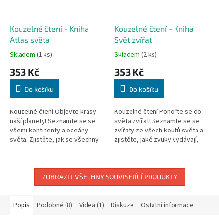
Kouzelné čtení - Kniha
Kouzelné čtení - Kniha
Atlas světa
Svět zvířat
Skladem
(1 ks)
Skladem
(2 ks)
353 Kč
353 Kč
Do košíku
Do košíku
Kouzelné čtení Objevte krásy
Kouzelné čtení Ponořte se do
naší planety! Seznamte se se
světa zvířat! Seznamte se se
všemi kontinenty a oceány
zvířaty ze všech koutů světa a
světa. Zjistěte, jak se všechny
zjistěte, jaké zvuky vydávají,
státy a jejich hlavní města
čím se živí nebo čím jsou
jmenují a jaké zajímavosti...
jedinečná. Kniha vás...
ZOBRAZIT VŠECHNY SOUVISEJÍCÍ PRODUKTY
Popis
Podobné (8)
Videa (1)
Diskuze
Ostatní informace