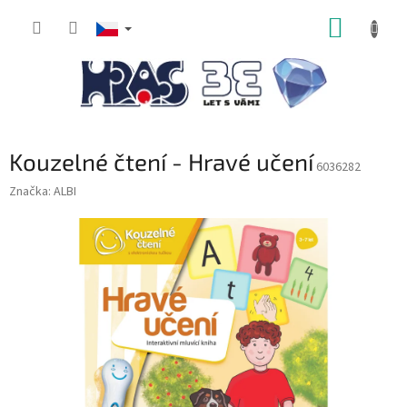
Přejít
NÁKUP
na
obsah
KOŠÍK
Kouzelné čtení - Hravé učení
6036282
Značka:
ALBI