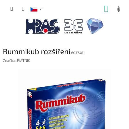
Přejít
NÁKUP
na
obsah
KOŠÍK
Rummikub rozšíření
6037481
Značka:
PIATNIK