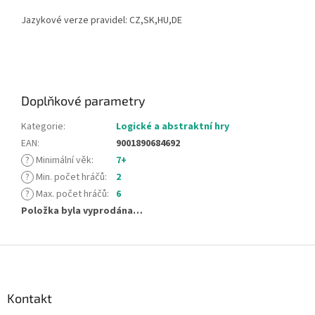
Jazykové verze pravidel: CZ,SK,HU,DE
Doplňkové parametry
Kategorie
:
Logické a abstraktní hry
EAN
:
9001890684692
?
Minimální věk
:
7+
?
Min. počet hráčů
:
2
?
Max. počet hráčů
:
6
Položka byla vyprodána…
Z
á
p
a
Kontakt
t