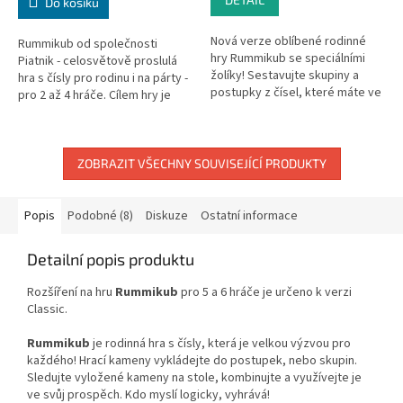
Do košíku
Nová verze oblíbené rodinné
Rummikub od společnosti
hry Rummikub se speciálními
Piatnik - celosvětově proslulá
žolíky! Sestavujte skupiny a
hra s čísly pro rodinu i na párty -
postupky z čísel, které máte ve
pro 2 až 4 hráče. Cílem hry je
stojánku. Kombinujte již
zbavit se všech kamenů
vyložené kameny, přestavujte
tvořením skupin či postupek z...
a...
ZOBRAZIT VŠECHNY SOUVISEJÍCÍ PRODUKTY
Popis
Podobné (8)
Diskuze
Ostatní informace
Detailní popis produktu
Rozšíření na hru
Rummikub
pro 5 a 6 hráče je určeno k verzi
Classic.
Rummikub
je rodinná hra s čísly, která je velkou výzvou pro
každého! Hrací kameny vykládejte do postupek, nebo skupin.
Sledujte vyložené kameny na stole, kombinujte a využívejte je
ve svůj prospěch. Kdo myslí logicky, vyhrává!