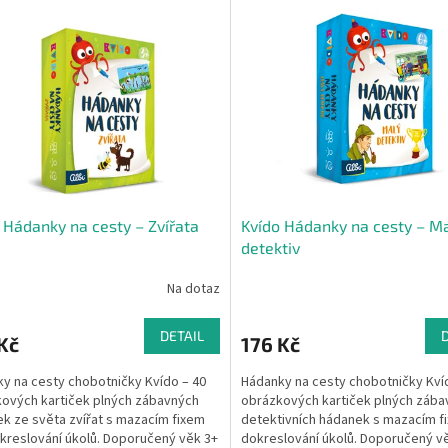
 Hádanky na cesty – Zvířata
Kvído Hádanky na cesty – M
detektiv
Na dotaz
DETAIL
Kč
176 Kč
y na cesty chobotničky Kvído – 40
Hádanky na cesty chobotničky Kví
ových kartiček plných zábavných
obrázkových kartiček plných zába
k ze světa zvířat s mazacím fixem
detektivních hádanek s mazacím f
kreslování úkolů. Doporučený věk 3+
dokreslování úkolů. Doporučený v