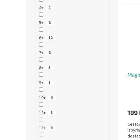
Doba hr
4+
4
5+
6
6+
12
7+
6
8+
3
Magic
9+
1
10+
4
199 
12+
3
Cestov
13+
0
labyri
dosta