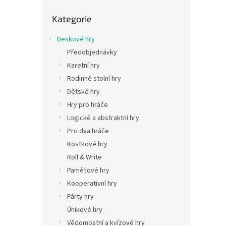
Přeskočit
Kategorie
kategorie
Deskové hry
Předobjednávky
Karetní hry
Rodinné stolní hry
Dětské hry
Hry pro hráče
Logické a abstraktní hry
Pro dva hráče
Kostkové hry
Roll & Write
Paměťové hry
Kooperativní hry
Párty hry
Únikové hry
Vědomostní a kvízové hry