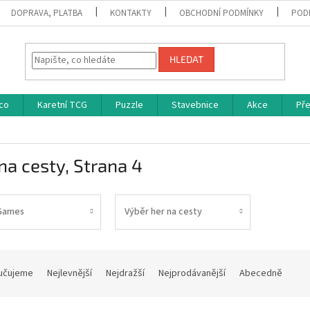
DOPRAVA, PLATBA
KONTAKTY
OBCHODNÍ PODMÍNKY
POD
HLEDAT
co
Karetní TCG
Puzzle
Stavebnice
Akce
Př
na cesty
, Strana 4
Games
Výběr her na cesty
učujeme
Nejlevnější
Nejdražší
Nejprodávanější
Abecedně