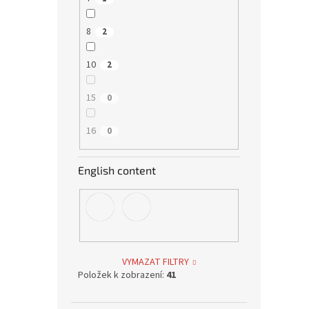
8
2
10
2
15
0
16
0
English content
VYMAZAT FILTRY
Položek k zobrazení:
41