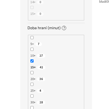
bludiš
14+
0
Pouze 
15+
0
Doba hraní (minut)
?
5+
7
10+
27
15+
41
20+
36
25+
4
30+
28