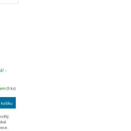
věk 4+ Doba hraní...
á! -
dem
(5 ks)
 košíku
kvělý.
ádné
once.