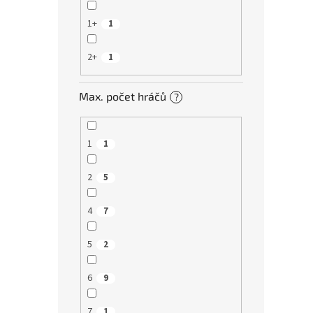
1+
1
2+
1
Max. počet hráčů
?
1
1
2
5
4
7
5
2
6
9
7
1