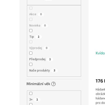
V
n
n
ý
í
e
p
p
l
Akce
0
i
r
s
o
Novinka
0
p
d
r
u
Tip
2
o
k
d
t
Výprodej
0
u
ů
Kvído
k
t
Předprodej
1
ů
Naše produkty
3
176 
Minimální věk
?
Hádank
obrázk
hádane
3+
1
pro do