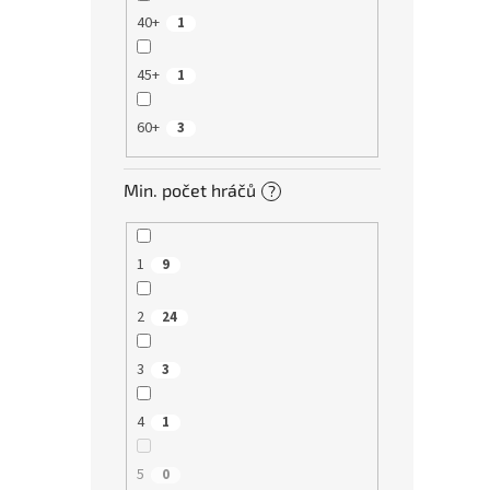
40+
1
45+
1
60+
3
Min. počet hráčů
?
1
9
2
24
3
3
4
1
5
0