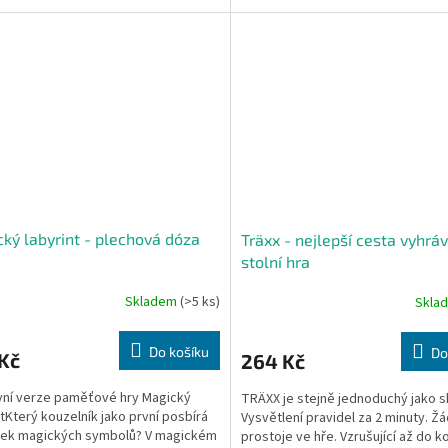
aní...
Doba hraní...
ký labyrint - plechová dóza
Träxx - nejlepší cesta vyhráv
stolní hra
Skladem
(>5 ks)
Skla
Do košíku
Do
Kč
264 Kč
ní verze paměťové hry Magický
TRÄXX je stejně jednoduchý jako s
ntKterý kouzelník jako první posbírá
Vysvětlení pravidel za 2 minuty. Ž
tek magických symbolů? V magickém
prostoje ve hře. Vzrušující až do k