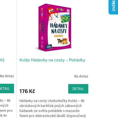
alý
Kvído Hádanky na cesty – Pohádky
Na dotaz
Na dotaz
DETAIL
DETAIL
176 Kč
do – 40
Hádanky na cesty chobotničky Kvído – 40
vných
obrázkových kartiček pných zábavných
ixem pro
hádanek ze světa pohádek s mazacím
ěk 6+
fixem pro dokreslování úkolů. Doporučený