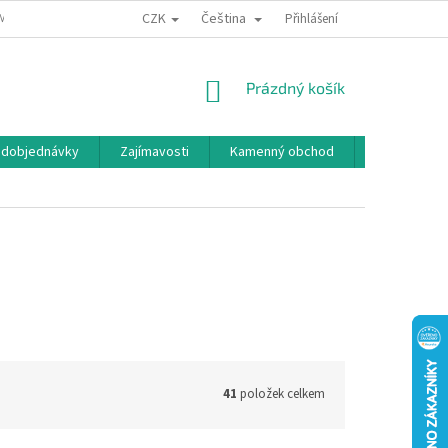
CZK
Čeština
MÍNKY OCHRANY OSOBNÍCH ÚDAJŮ
BONUSOVÝ PROGRAM
Přihlášení
NÁKUPNÍ
Prázdný košík
KOŠÍK
edobjednávky
Zajímavosti
Kamenný obchod
Značky
41
položek celkem