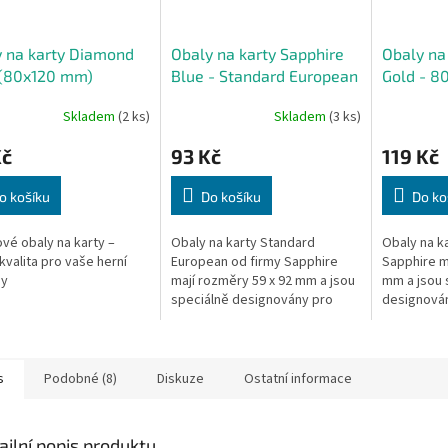
 na karty Diamond
Obaly na karty Sapphire
Obaly na
 (80x120 mm)
Blue - Standard European
Gold - 8
(59x92)
ks
Skladem
(2 ks)
Skladem
(3 ks)
Kč
93 Kč
119 Kč
o košíku
Do košíku
Do ko
vé obaly na karty –
Obaly na karty Standard
Obaly na k
kvalita pro vaše herní
European od firmy Sapphire
Sapphire m
dy
mají rozměry 59 x 92 mm a jsou
mm a jsou 
speciálně designovány pro
designován
větší karty z her jako jsou
Dixit nebo 
Agricola, Dominion, Battlelore
či San...
s
Podobné (8)
Diskuze
Ostatní informace
ailní popis produktu