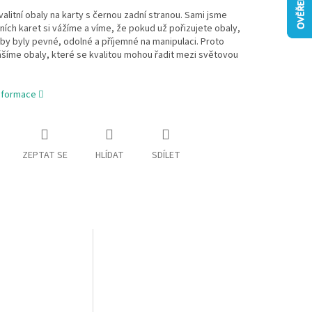
alitní obaly na karty s černou zadní stranou. Sami jsme
rních karet si vážíme a víme, že pokud už pořizujete obaly,
by byly pevné, odolné a příjemné na manipulaci. Proto
šíme obaly, které se
kvalitou mohou řadit mezi světovou
informace
ZEPTAT SE
HLÍDAT
SDÍLET