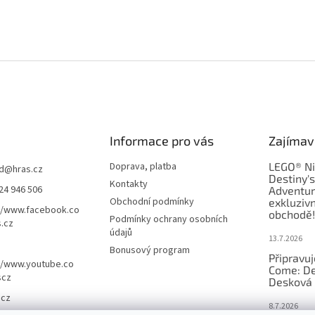
Informace pro vás
Zajímav
Doprava, platba
LEGO® Ni
d
@
hras.cz
Destiny'
Kontakty
24 946 506
Adventur
Obchodní podmínky
exkluzivn
//www.facebook.co
obchodě!
Podmínky ochrany osobních
.cz
údajů
13.7.2026
Bonusový program
Připravu
//www.youtube.co
Come: De
scz
Desková 
.cz
8.7.2026