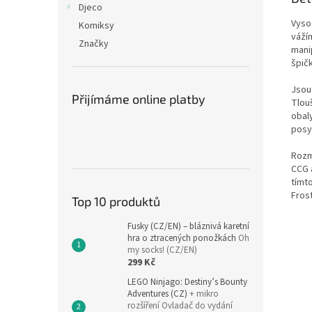
Djeco
Vysoc
Komiksy
váží
Značky
mani
špičk
Jsou
Přijímáme online platby
Tlouš
obaly
posyk
Rozm
CCG a
tímt
Fros
Top 10 produktů
Fusky (CZ/EN) – bláznivá karetní
hra o ztracených ponožkách
Oh
my socks! (CZ/EN)
299 Kč
LEGO Ninjago: Destiny’s Bounty
Adventures (CZ)
+ mikro
rozšíření Ovladač do vydání