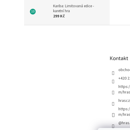
Kariba: Limitovaná edice -
karetní hra
299 Kč
Z
á
p
a
t
Kontakt
í
obcho
+420 2
https:
m/hras
hrascz
https:
m/hra
@hras