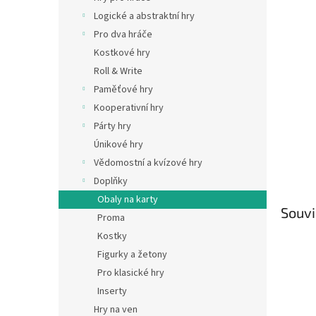
n
Logické a abstraktní hry
e
Pro dva hráče
l
Kostkové hry
Roll & Write
Paměťové hry
Kooperativní hry
Párty hry
Únikové hry
Vědomostní a kvízové hry
Doplňky
Obaly na karty
Souvi
Proma
Kostky
Figurky a žetony
Pro klasické hry
Inserty
Hry na ven