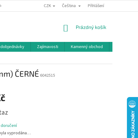
CZK
Čeština
MÍNKY OCHRANY OSOBNÍCH ÚDAJŮ
BONUSOVÝ PROGRAM
Přihlášení
NÁKUPNÍ
Prázdný košík
KOŠÍK
edobjednávky
Zajímavosti
Kamenný obchod
Značky
 mm) ČERNÉ
6042515
Kč
taz
 doručení
byla vyprodána…