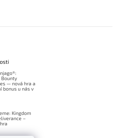
osti
njago®:
s Bounty
es — nová hra a
í bonus u nás v
jeme: Kingdom
liverance –
hra