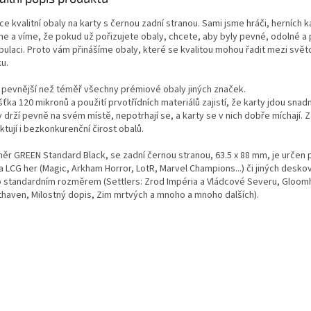
e kvalitní obaly na karty s černou zadní stranou.
Sami jsme hráči, herních k
me a víme, že pokud už pořizujete obaly, chcete, aby byly pevné, odolné a 
pulaci. Proto vám přinášíme obaly, které se
kvalitou mohou řadit mezi svě
u.
 pevnější než téměř všechny prémiové obaly jiných značek.
ťka 120 mikronů a použití prvotřídních materiálů zajistí, že karty jdou snadn
 drží pevně na svém místě, nepotrhají se, a karty se v nich dobře míchají. 
tují i bezkonkurenční čirost obalů.
ěr GREEN Standard Black, se zadní černou stranou, 63.5 x 88 mm, je určen 
 LCG her (Magic, Arkham Horror, LotR, Marvel Champions...) či jiných desko
o standardním rozměrem (Settlers: Zrod Impéria a Vládcové Severu, Gloom
thaven, Milostný dopis, Zim mrtvých a mnoho a mnoho dalších).