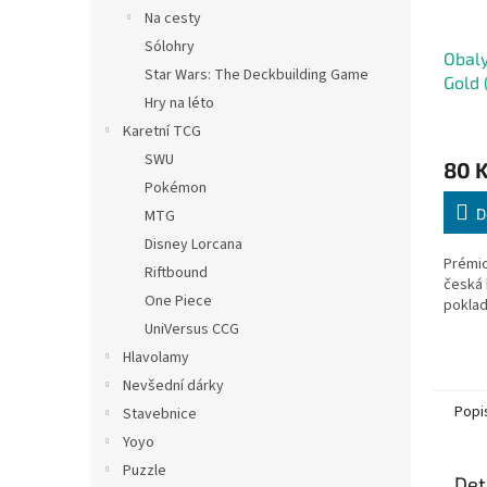
Na cesty
Sólohry
Obaly
Star Wars: The Deckbuilding Game
Gold
Hry na léto
Karetní TCG
SWU
80 
Pokémon
D
MTG
Disney Lorcana
Prémio
Riftbound
česká 
One Piece
pokla
UniVersus CCG
Hlavolamy
Nevšední dárky
Popi
Stavebnice
Yoyo
Puzzle
Det