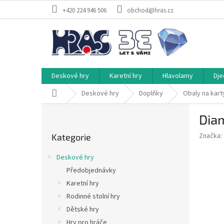
Přejít
+420 224 946 506
obchod@hras.cz
na
obsah
Deskové hry
Karetní hry
Hlavolamy
Dje
Domů
Deskové hry
Doplňky
Obaly na kart
P
Dia
o
Přeskočit
s
Značka:
Kategorie
kategorie
t
r
Deskové hry
a
Předobjednávky
n
Karetní hry
n
í
Rodinné stolní hry
p
Dětské hry
a
Hry pro hráče