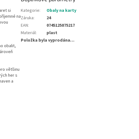
aret si
Kategorie
:
Obaly na karty
příjemné na
Záruka
:
24
tovou
EAN
:
0745125875217
Materiál
:
plast
Položka byla vyprodána…
o obalit,
Zároveň
pro většinu
vých her s
haven a