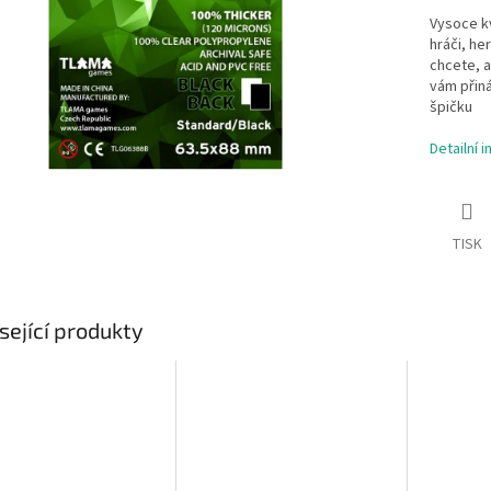
Vysoce kv
hráči, he
chcete, a
vám přiná
špičku
Detailní 
TISK
sející produkty