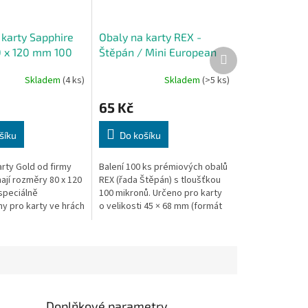
 karty Sapphire
Obaly na karty REX -
0 x 120 mm 100
Štěpán / Mini European
Další
produkt
(46 x 71 mm) - 100 ks
Skladem
(4 ks)
Skladem
(>5 ks)
65 Kč
šíku
Do košíku
arty Gold od firmy
Balení 100 ks prémiových obalů
ají rozměry 80 x 120
REX (řada Štěpán) s tloušťkou
speciálně
100 mikronů. Určeno pro karty
y pro karty ve hrách
o velikosti 45 × 68 mm (formát
Safari Bar.
Mini European). Vhodné pro hry
jako Jízdenky, prosím!,...
Doplňkové parametry