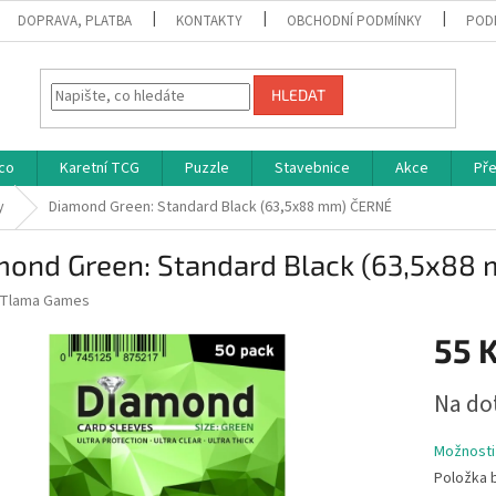
DOPRAVA, PLATBA
KONTAKTY
OBCHODNÍ PODMÍNKY
POD
HLEDAT
co
Karetní TCG
Puzzle
Stavebnice
Akce
Př
y
Diamond Green: Standard Black (63,5x88 mm) ČERNÉ
mond Green: Standard Black (63,5x88
Tlama Games
55 
Měrná
Na do
cena:
Možnosti
Položka 