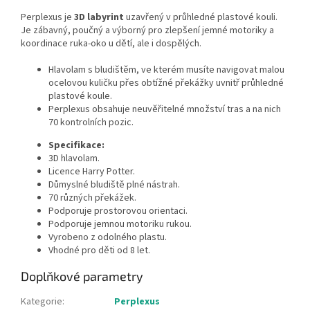
Perplexus je
3D labyrint
uzavřený v průhledné plastové kouli.
Je zábavný, poučný a výborný pro zlepšení jemné motoriky a
koordinace ruka-oko u dětí, ale i dospělých.
Hlavolam s bludištěm, ve kterém musíte navigovat malou
ocelovou kuličku přes obtížné překážky uvnitř průhledné
plastové koule.
Perplexus obsahuje neuvěřitelné množství tras a na nich
70 kontrolních pozic.
Specifikace:
3D hlavolam.
Licence Harry Potter.
Důmyslné bludiště plné nástrah.
70 různých překážek.
Podporuje prostorovou orientaci.
Podporuje jemnou motoriku rukou.
Vyrobeno z odolného plastu.
Vhodné pro děti od 8 let.
Doplňkové parametry
Kategorie
:
Perplexus