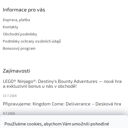
Informace pro vás
Doprava, platba
Kontakty
Obchodní podmínky
Podmínky ochrany osobních údajů
Bonusový program
Zajímavosti
LEGO® Ninjago®: Destiny's Bounty Adventures — nová hra
a exkluzivní bonus u nás v obchodě!
13.7.2026
Připravujeme: Kingdom Come: Deliverance – Desková hra
8.7.2026
Nejlepší deskové hry: výběr, který frčí v celém Česku
Používáme cookies, abychom Vám umožnili pohodlné