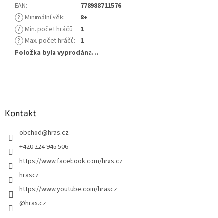
EAN
:
778988711576
?
Minimální věk
:
8+
?
Min. počet hráčů
:
1
?
Max. počet hráčů
:
1
Položka byla vyprodána…
Z
á
p
a
Kontakt
t
obchod
@
hras.cz
í
+420 224 946 506
https://www.facebook.com/hras.cz
hrascz
https://www.youtube.com/hrascz
@hras.cz