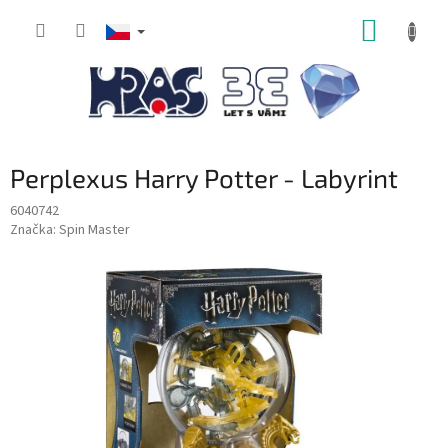
Přejít
NÁKUP
na
obsah
KOŠÍK
Perplexus Harry Potter - Labyrint
6040742
Značka:
Spin Master