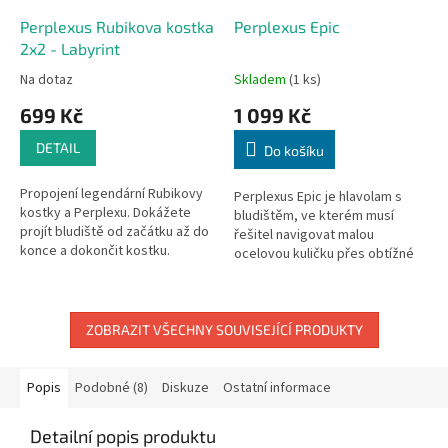
Perplexus Rubikova kostka
Perplexus Epic
2x2 - Labyrint
Na dotaz
Skladem
(1 ks)
699 Kč
1 099 Kč
DETAIL
Do košíku
Propojení legendární Rubikovy
Perplexus Epic je hlavolam s
kostky a Perplexu. Dokážete
bludištěm, ve kterém musí
projít bludiště od začátku až do
řešitel navigovat malou
konce a dokončit kostku.
ocelovou kuličku přes obtížné
Trénujte jemnou motoriku a
překážky uvnitř průhledné
trpělivost.
plastové koule.
ZOBRAZIT VŠECHNY SOUVISEJÍCÍ PRODUKTY
Popis
Podobné (8)
Diskuze
Ostatní informace
Detailní popis produktu