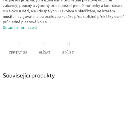
Perplexus je 3D labyrint uzavřený v průhledné plastové kouli. Je
zábavný, poučný a výborný pro zlepšení jemné motoriky a koordinace
ruka-oko u dětí, ale i dospělých. Hlavolam s bludištěm, ve kterém
musíte navigovat malou ocelovou kuličku přes obtížné překážky uvnitř
průhledné plastové koule.
Detailní informace
ZEPTAT SE
HLÍDAT
SDÍLET
Související produkty