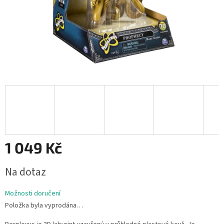
1 049 Kč
Měrná
Na dotaz
cena:
Možnosti doručení
Položka byla vyprodána…