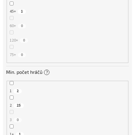
45+
1
60+
0
120+
0
75+
0
Min. počet hráčů
?
1
2
2
25
3
0
1+
1