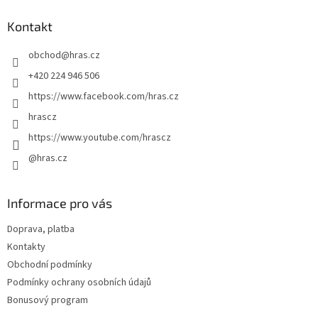
n
í
p
í
p
a
Kontakt
r
t
v
obchod
@
hras.cz
í
k
y
+420 224 946 506
v
https://www.facebook.com/hras.cz
ý
p
hrascz
i
https://www.youtube.com/hrascz
s
u
@hras.cz
Informace pro vás
Doprava, platba
Kontakty
Obchodní podmínky
Podmínky ochrany osobních údajů
Bonusový program