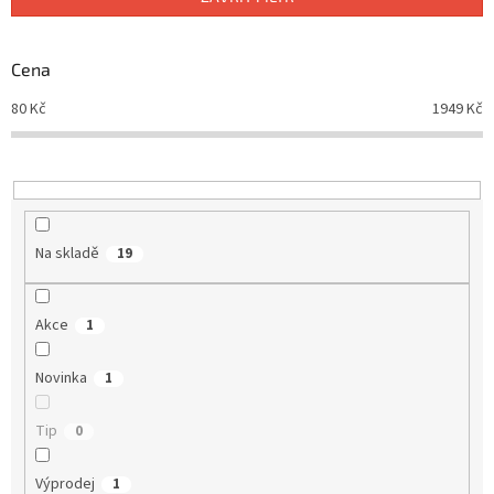
r
o
d
Cena
u
80
Kč
1949
Kč
k
t
ů
Na skladě
19
Akce
1
Novinka
1
Tip
0
Výprodej
1