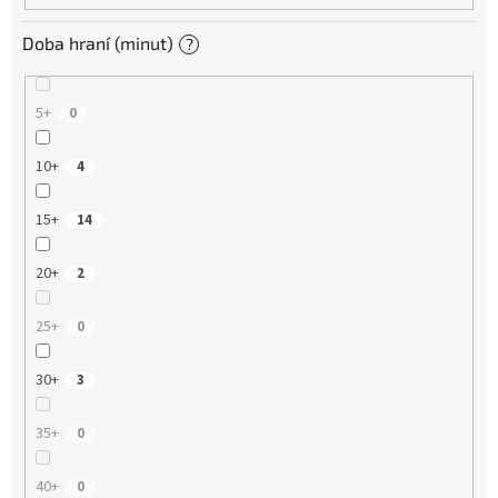
Doba hraní (minut)
?
5+
0
10+
4
15+
14
20+
2
25+
0
30+
3
35+
0
40+
0