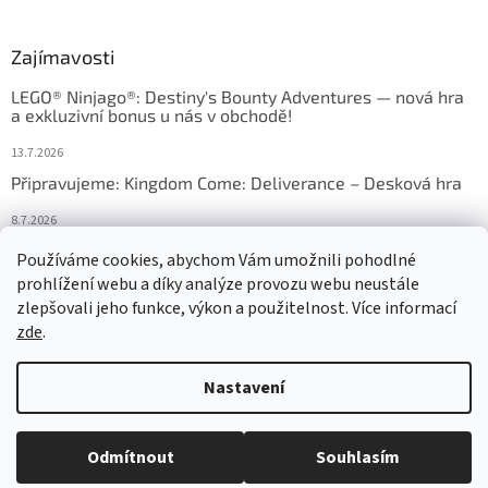
Zajímavosti
LEGO® Ninjago®: Destiny's Bounty Adventures — nová hra
a exkluzivní bonus u nás v obchodě!
13.7.2026
Připravujeme: Kingdom Come: Deliverance – Desková hra
8.7.2026
Nejlepší deskové hry: výběr, který frčí v celém Česku
Používáme cookies, abychom Vám umožnili pohodlné
prohlížení webu a díky analýze provozu webu neustále
18.6.2026
zlepšovali jeho funkce, výkon a použitelnost. Více informací
zde
.
Vytvořil Shoptet
Nastavení
Copyright 2026
HRAS
. Všechna práva vyhrazena.
Upravit nastavení
Odmítnout
Souhlasím
cookies