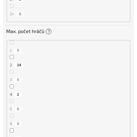
2+
0
Max. počet hráčů
?
1
0
2
24
3
0
4
2
5
0
6
0