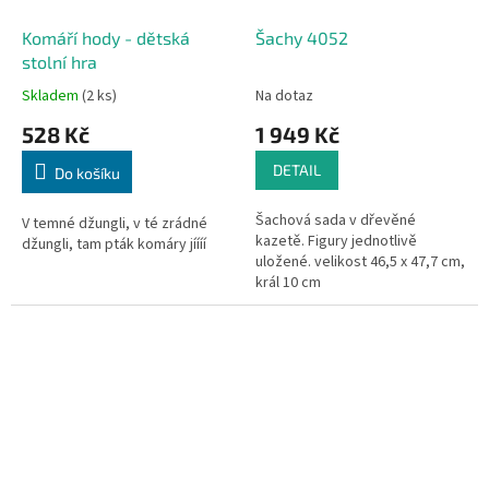
Komáří hody - dětská
Šachy 4052
stolní hra
Skladem
(2 ks)
Na dotaz
528 Kč
1 949 Kč
DETAIL
Do košíku
Šachová sada v dřevěné
V temné džungli, v té zrádné
kazetě. Figury jednotlivě
džungli, tam pták komáry jíííí
uložené. velikost 46,5 x 47,7 cm,
král 10 cm