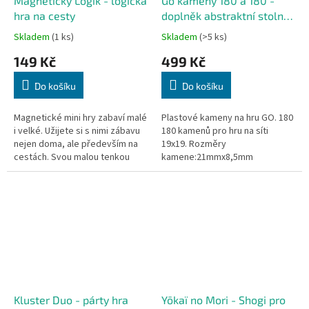
Magnetický Logik - logická
Go kameny 180 a 180 -
hra na cesty
doplněk abstraktní stolní
hry
Skladem
(1 ks)
Skladem
(>5 ks)
149 Kč
499 Kč
Do košíku
Do košíku
Magnetické mini hry zabaví malé
Plastové kameny na hru GO. 180
i velké. Užijete si s nimi zábavu
180 kamenů pro hru na síti
nejen doma, ale především na
19x19. Rozměry
cestách. Svou malou tenkou
kamene:21mmx8,5mm
velikostí se vejdou do každého
batůžku a magnetické...
Kluster Duo - párty hra
Yōkaï no Mori - Shogi pro