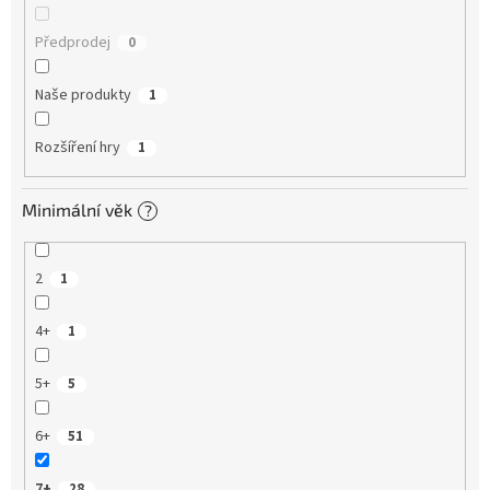
Předprodej
0
Naše produkty
1
Rozšíření hry
1
Minimální věk
?
2
1
4+
1
5+
5
6+
51
7+
28