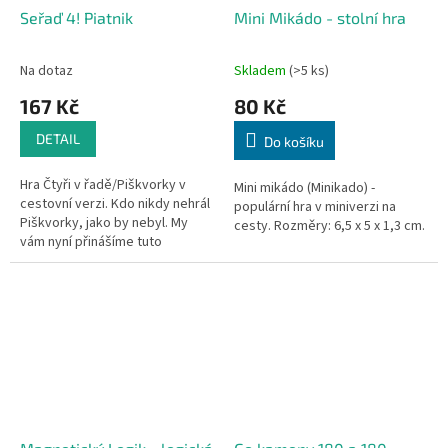
Seřaď 4! Piatnik
Mini Mikádo - stolní hra
Na dotaz
Skladem
(>5 ks)
167 Kč
80 Kč
DETAIL
Do košíku
Hra Čtyři v řadě/Piškvorky v
Mini mikádo (Minikado) -
cestovní verzi. Kdo nikdy nehrál
populární hra v miniverzi na
Piškvorky, jako by nebyl. My
cesty. Rozměry: 6,5 x 5 x 1,3 cm.
vám nyní přinášíme tuto
oblíbenou hru v cestovní verzi,
kde nepotřebujete papír...