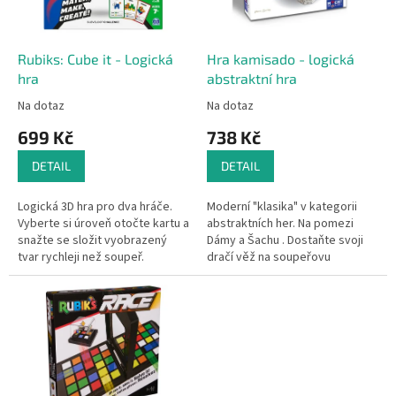
p
r
o
d
Rubiks: Cube it - Logická
Hra kamisado - logická
u
hra
abstraktní hra
k
Na dotaz
Na dotaz
t
699 Kč
738 Kč
ů
DETAIL
DETAIL
Logická 3D hra pro dva hráče.
Moderní "klasika" v kategorii
Vyberte si úroveň otočte kartu a
abstraktních her. Na pomezi
snažte se složit vyobrazený
Dámy a Šachu . Dostaňte svoji
tvar rychleji než soupeř.
dračí věž na soupeřovu
domovskou línii. Determinujte
tah soupeře barvou políčka na
kterém...