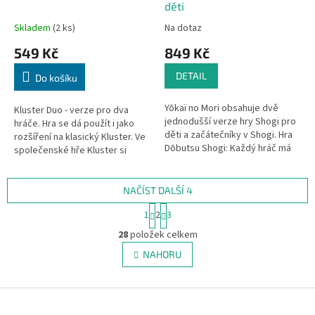
děti
Skladem
(2 ks)
Na dotaz
549 Kč
849 Kč
DETAIL
Do košíku
Yōkaï no Mori obsahuje dvě
Kluster Duo - verze pro dva
jednodušší verze hry Shogi pro
hráče. Hra se dá použít i jako
děti a začátečníky v Shogi. Hra
rozšíření na klasický Kluster. Ve
Dōbutsu Shogi: Každý hráč má
společenské hře Kluster si
pouze čtyři zvířata - kuře, žirafu
soupeři spravedlivě rozdělí
, slona a lva - a...
magnetické kameny mezi
sebe....
NAČÍST DALŠÍ 4
S
1
2
3
t
O
r
28
položek celkem
v
á
l
NAHORU
n
á
k
d
o
v
Z
a
á
c
á