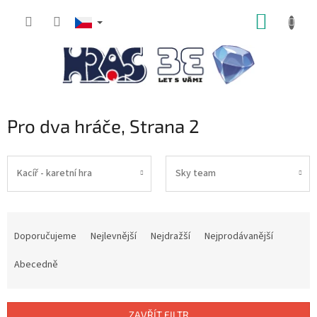
Přejít
NÁKUP
na
obsah
KOŠÍK
Pro dva hráče
, Strana 2
Kacíř - karetní hra
Sky team
Ř
a
Doporučujeme
Nejlevnější
Nejdražší
Nejprodávanější
z
e
Abecedně
n
í
p
ZAVŘÍT FILTR