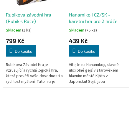
Rubikova závodní hra
Hanamikoji CZ/SK -
(Rubik's Race)
karetní hra pro 2 hráče
Skladem
(1 ks)
Skladem
(>5 ks)
799 Kč
439 Kč
Do košíku
Do košíku
Rubikova Závodní Hra je
Vítejte na Hanamikoji, slavné
vzrušující a rychlá logická hra,
ulici plné gejš v starověkém
která prověří vaše dovednosti a
hlavním městě Kjóto v
rychlost myšlení. Tato hra je
Japonsku! Gejši jsou
inspirována slavnou Rubikovou
talentované dámy, které
kostkou a je určena pro dva...
excelují v umění, hudbě, tanci a
různých...