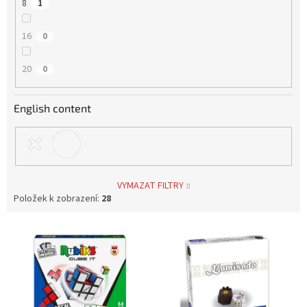
8
1
16
0
20
0
English content
VYMAZAT FILTRY
Položek k zobrazení:
28
V
ý
p
i
s