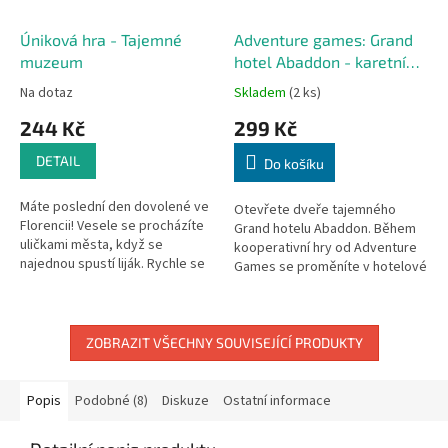
Úniková hra - Tajemné
Adventure games: Grand
muzeum
hotel Abaddon - karetní
hra
Na dotaz
Skladem
(2 ks)
244 Kč
299 Kč
DETAIL
Do košíku
Máte poslední den dovolené ve
Otevřete dveře tajemného
Florencii! Vesele se procházíte
Grand hotelu Abaddon. Během
uličkami města, když se
kooperativní hry od Adventure
najednou spustí liják. Rychle se
Games se proměníte v hotelové
snaží- te někam schovat, když
hosty, kteří prožívají napínavý
vtom se srazíte s nádherně...
příběh o třech kapitolách.
Každý...
ZOBRAZIT VŠECHNY SOUVISEJÍCÍ PRODUKTY
Popis
Podobné (8)
Diskuze
Ostatní informace