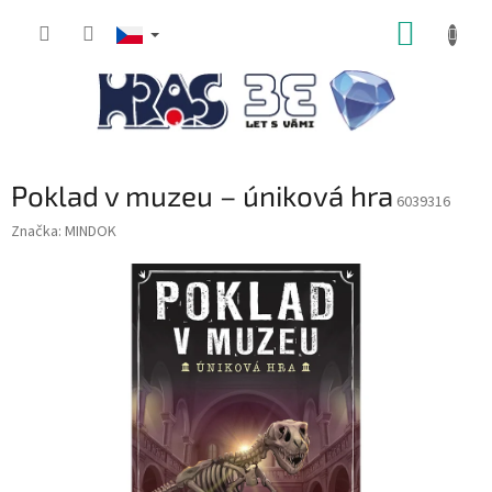
Přejít
NÁKUP
na
obsah
KOŠÍK
Poklad v muzeu – úniková hra
6039316
Značka:
MINDOK