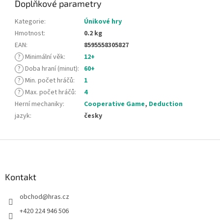
Doplňkové parametry
Kategorie
:
Únikové hry
Hmotnost
:
0.2 kg
EAN
:
8595558305827
?
Minimální věk
:
12+
?
Doba hraní (minut)
:
60+
?
Min. počet hráčů
:
1
?
Max. počet hráčů
:
4
Herní mechaniky
:
Cooperative Game
,
Deduction
jazyk
:
česky
Z
á
p
a
Kontakt
t
obchod
@
hras.cz
í
+420 224 946 506