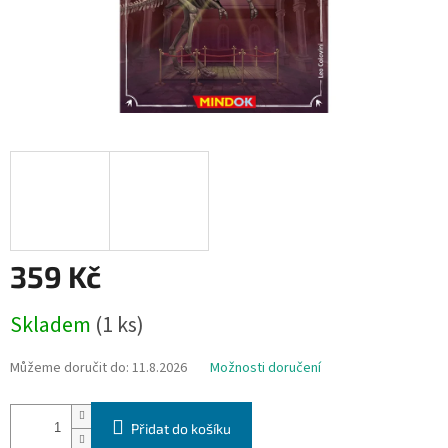
359 Kč
Měrná
Skladem
(1 ks)
cena:
Můžeme doručit do:
11.8.2026
Možnosti doručení
Přidat do košíku