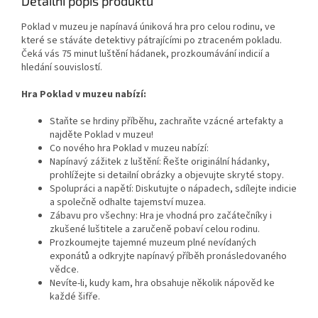
Detailní popis produktu
Poklad v muzeu je napínavá úniková hra pro celou rodinu, ve
které se stáváte detektivy pátrajícími po ztraceném pokladu.
Čeká vás 75 minut luštění hádanek, prozkoumávání indicií a
hledání souvislostí.
Hra Poklad v muzeu nabízí:
Staňte se hrdiny příběhu, zachraňte vzácné artefakty a
najděte Poklad v muzeu!
Co nového hra Poklad v muzeu nabízí:
Napínavý zážitek z luštění: Řešte originální hádanky,
prohlížejte si detailní obrázky a objevujte skryté stopy.
Spolupráci a napětí: Diskutujte o nápadech, sdílejte indicie
a společně odhalte tajemství muzea.
Zábavu pro všechny: Hra je vhodná pro začátečníky i
zkušené luštitele a zaručeně pobaví celou rodinu.
Prozkoumejte tajemné muzeum plné nevídaných
exponátů a odkryjte napínavý příběh pronásledovaného
vědce.
Nevíte-li, kudy kam, hra obsahuje několik nápověd ke
každé šifře.