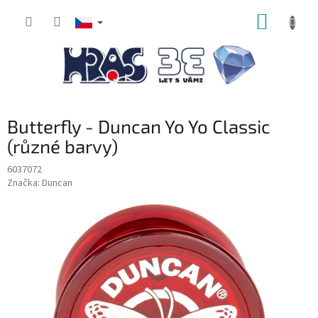
Přejít
NÁKUP
na
obsah
KOŠÍK
Butterfly - Duncan Yo Yo Classic
(různé barvy)
6037072
Značka:
Duncan