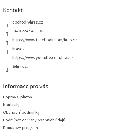
p
a
Kontakt
t
obchod
@
hras.cz
í
+420 224 946 506
https://www.facebook.com/hras.cz
hrascz
https://www.youtube.com/hrascz
@hras.cz
Informace pro vás
Doprava, platba
Kontakty
Obchodní podmínky
Podmínky ochrany osobních údajů
Bonusový program