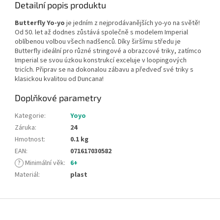
Detailní popis produktu
Butterfly Yo-yo
je jedním z nejprodávanějších yo-yo na světě!
Od 50. let až dodnes zůstává společně s modelem Imperial
oblíbenou volbou všech nadšenců. Díky širšímu středu je
Butterfly ideální pro různé stringové a obrazcové triky, zatímco
Imperial se svou úzkou konstrukcí exceluje v loopingových
tricích. Připrav se na dokonalou zábavu a předveď své triky s
klasickou kvalitou od Duncana!
Doplňkové parametry
Kategorie
:
Yoyo
Záruka
:
24
Hmotnost
:
0.1 kg
EAN
:
071617030582
?
Minimální věk
:
6+
Materiál
:
plast
Z
á