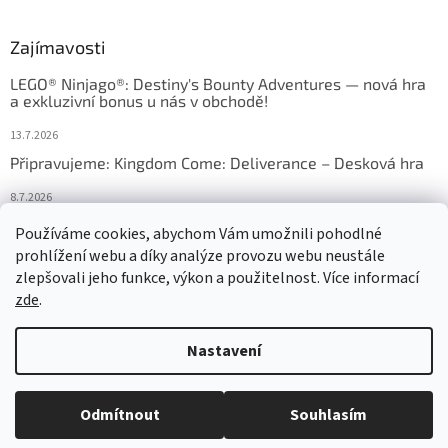
Zajímavosti
LEGO® Ninjago®: Destiny's Bounty Adventures — nová hra
a exkluzivní bonus u nás v obchodě!
13.7.2026
Připravujeme: Kingdom Come: Deliverance – Desková hra
8.7.2026
Nejlepší deskové hry: výběr, který frčí v celém Česku
Používáme cookies, abychom Vám umožnili pohodlné
prohlížení webu a díky analýze provozu webu neustále
18.6.2026
zlepšovali jeho funkce, výkon a použitelnost. Více informací
zde
.
Vytvořil Shoptet
Nastavení
Copyright 2026
HRAS
. Všechna práva vyhrazena.
Upravit nastavení
Odmítnout
Souhlasím
cookies