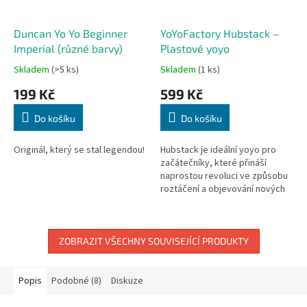
Duncan Yo Yo Beginner
YoYoFactory Hubstack –
Imperial (různé barvy)
Plastové yoyo
Skladem
(>5 ks)
Skladem
(1 ks)
199 Kč
599 Kč
Do košíku
Do košíku
Originál, který se stal legendou!
Hubstack je ideální yoyo pro
začátečníky, které přináší
naprostou revoluci ve způsobu
roztáčení a objevování nových
triků. Model od YoYoFactory je
vybaven speciálními...
ZOBRAZIT VŠECHNY SOUVISEJÍCÍ PRODUKTY
Popis
Podobné (8)
Diskuze