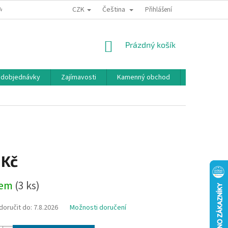
CZK
Čeština
MÍNKY OCHRANY OSOBNÍCH ÚDAJŮ
BONUSOVÝ PROGRAM
Přihlášení
NÁKUPNÍ
Prázdný košík
KOŠÍK
edobjednávky
Zajímavosti
Kamenný obchod
Značky
 Kč
dem
(3 ks)
oručit do:
7.8.2026
Možnosti doručení