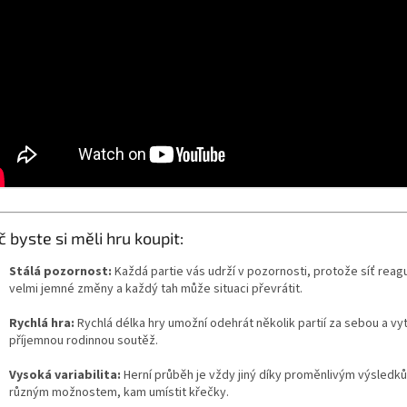
č byste si měli hru koupit:
Stálá pozornost:
Každá partie vás udrží v pozornosti, protože síť reagu
velmi jemné změny a každý tah může situaci převrátit.
Rychlá hra:
Rychlá délka hry umožní odehrát několik partií za sebou a vyt
příjemnou rodinnou soutěž.
Vysoká variabilita:
Herní průběh je vždy jiný díky proměnlivým výsledk
různým možnostem, kam umístit křečky.