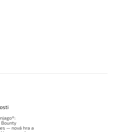
osti
njago®:
s Bounty
es — nová hra a