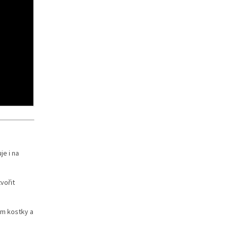
je i na
vořit
ům kostky a