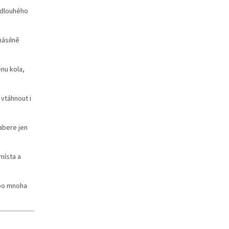
 dlouhého
násilně
nu kola,
vtáhnout i
zabere jen
místa a
 po mnoha