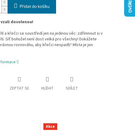
Přidat do košíku
i vzali dovolenou!
ítí a křečci se soustředí jen na jedinou věc: zdřímnout si v
íti. Síť bohužel není dost velká pro všechny! Dokážete
správnou rovnováhu, aby křečci nespadli? Místa je jen
informace
ZEPTAT SE
HLÍDAT
SDÍLET
Akce