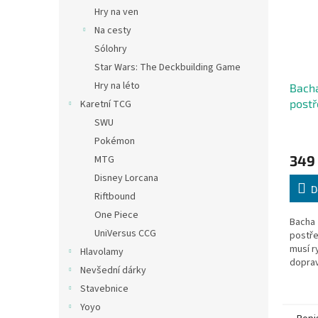
Hry na ven
Na cesty
Sólohry
Star Wars: The Deckbuilding Game
Hry na léto
Bacha
postř
Karetní TCG
SWU
Pokémon
349
MTG
Disney Lorcana
D
Riftbound
One Piece
Bacha 
UniVersus CCG
postře
musí r
Hlavolamy
doprav
Nevšední dárky
prostř
Stavebnice
co nejr
Yoyo