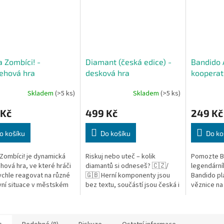
 Zombíci! -
Diamant (česká edice) -
Bandido 
ehová hra
desková hra
kooperat
karta
Skladem
(>5 ks)
Skladem
(>5 ks)
 Kč
499 Kč
249 Kč
o košíku
Do košíku
Do ko
Zombíci! je dynamická
Riskuj nebo uteč – kolik
Pomozte Ba
hová hra, ve které hráči
diamantů si odneseš? 🇨🇿/
legendární
ychle reagovat na různé
🇬🇧 Herní komponenty jsou
Bandido pl
ní situace v městském
bez textu, součástí jsou česká i
věznice na
edí, aby dojeli do práce
anglická pravidla. Diamant je
jako „Skála
ychleji, přičemž musí...
svižná a napínavá desková hra
napínavé a
o...
hře musíte.