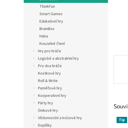
n
ThinkFun
e
Smart Games
l
Edukativní hry
BrainBox
Haba
Kouzelné čtení
Hry pro hráče
Logické a abstraktní hry
Pro dva hráče
Kostkové hry
Roll & Write
Paměťové hry
Kooperativní hry
Párty hry
Souvi
Únikové hry
Vědomostní a kvízové hry
Tip
Doplňky