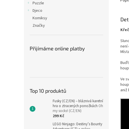
Popi
Puzzle
Djeco
Komiksy
Det
Značky
Křeč
Slunc
není
Přijímáme online platby
Místa
Buďt
houpa
Ve s
houpa
aniž 
Top 10 produktů
Fusky (CZ/EN) – bláznivá karetní
hra o ztracených ponožkách
Oh
my socks! (CZ/EN)
299 Kč
LEGO Ninjago: Destiny’s Bounty