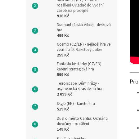
Adventures (CZ)
+ mikro
rozšíření Ovladač do vydání
zásob na prodejně
926 Kč
Diamant (česká edice) - desková
hra
499 Kč
Cosmo (CZ/EN) - nejlepší hra ve
vesmíru
🚀 Raketový poker
259 Kč
Fantastické stezky (CZ/EN) -
karetní strategická hra
599 Kč
Pro
Terrorscape: Dům hrůzy -
asymetrická strašidelná hra
2 099 Kč
Skyjo (EN) - karetní hra
519 Kč
Duel o město Cardia: Ochránci
divočiny – rozšíření
149 Kč
Flip 7 - kartení hra