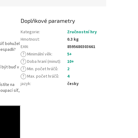
Doplňkové parametry
Kategorie
:
Zručnostní hry
Hmotnost
:
0.3 kg
 Síť bohužel
EAN
:
8595680303661
nespadli?
?
Minimální věk
:
5+
?
Doba hraní (minut)
:
10+
í být buď v
?
Min. počet hráčů
:
2
?
Max. počet hráčů
:
4
jazyk
:
česky
stíte na
oupací síť,