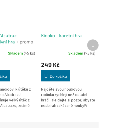
Alcatraz -
Kinoko - karetní hra
ivní hra
+ promo
Další
produkt
Skladem
(>5 ks)
Skladem
(>5 ks)
249 Kč
šíku
Do košíku
ndidovi k útěku z
Najděte svou houbovou
ho Alcatrazu!
rodinku rychleji než ostatní
ánuje velký útěk z
hráči, ale dejte si pozor, abyste
 Alcatrazu, známé
nesbírali zakázané houby!V
“. V této rychlé,
této hře tvoříte sady karet,
 plně kooperativní
vidíte do karet soupeřům, ale
..
své...