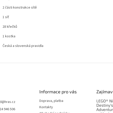
2 části konstrukce sítě
1 síť
28 křečků
1 kostka
Česká a slovenská pravidla
Informace pro vás
Zajímav
Doprava, platba
LEGO® Ni
d
@
hras.cz
Destiny'
Kontakty
24 946 506
Adventur