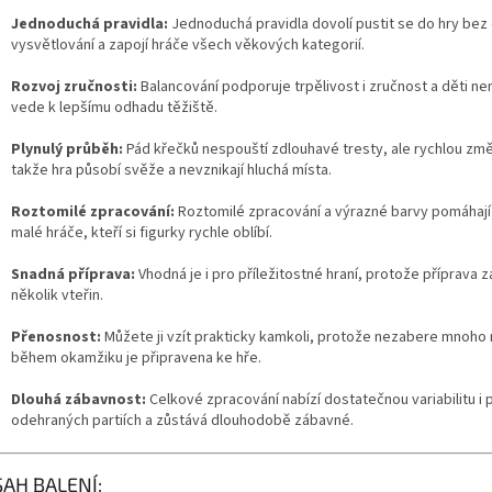
Jednoduchá pravidla:
Jednoduchá pravidla dovolí pustit se do hry bez
vysvětlování a zapojí hráče všech věkových kategorií.
Rozvoj zručnosti:
Balancování podporuje trpělivost i zručnost a děti ne
vede k lepšímu odhadu těžiště.
Plynulý průběh:
Pád křečků nespouští zdlouhavé tresty, ale rychlou změ
takže hra působí svěže a nevznikají hluchá místa.
Roztomilé zpracování:
Roztomilé zpracování a výrazné barvy pomáhají 
malé hráče, kteří si figurky rychle oblíbí.
Snadná příprava:
Vhodná je i pro příležitostné hraní, protože příprava 
několik vteřin.
Přenosnost:
Můžete ji vzít prakticky kamkoli, protože nezabere mnoho 
během okamžiku je připravena ke hře.
Dlouhá zábavnost:
Celkové zpracování nabízí dostatečnou variabilitu i
odehraných partiích a zůstává dlouhodobě zábavné.
AH BALENÍ: