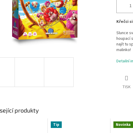
Křečci s
Slunce sv
houpací s
najít tu 
malinko!
Detailní 
TISK
sející produkty
Tip
Novinka