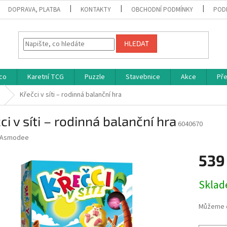
DOPRAVA, PLATBA
KONTAKTY
OBCHODNÍ PODMÍNKY
POD
HLEDAT
co
Karetní TCG
Puzzle
Stavebnice
Akce
Př
Křečci v síti – rodinná balanční hra
ci v síti – rodinná balanční hra
6040670
Asmodee
539
Měrná
Skla
cena:
Můžeme d