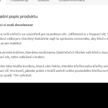
s
Podobné (8)
Diskuze
Ostatní informace
ailní popis produktu
ci si vzali dovolenou!
e svítí a křečci se soustředí jen na jedinou věc: zdřímnout si v houpací síti.
 dost velká pro všechny! Dokážete najít tu správnou rovnováhu, aby křečci 
 je jen malinko!
e prvním hráčem, kterému nezůstanou žádní křečci! Všichni vaši křečci mus
cí síti, nebo odložení v krabici.
vém tahu hodíte kostkou, která vám řekne, kterého křečka nebo křečky umí
cí síť. Hra končí, jakmile jeden z hráčů umístí svého posledního křečka na h
by spadl. Tím vyhrává!