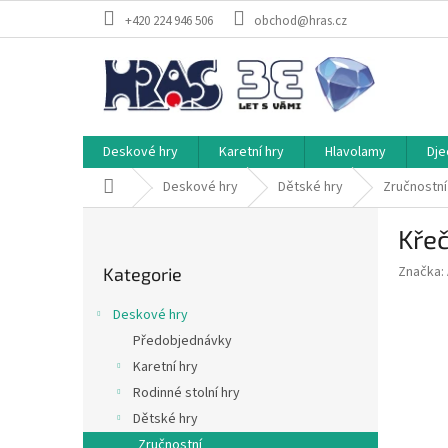
Přejít
+420 224 946 506
obchod@hras.cz
na
obsah
Deskové hry
Karetní hry
Hlavolamy
Dje
Domů
Deskové hry
Dětské hry
Zručnostní
P
Křeč
o
Přeskočit
s
Značka:
Kategorie
kategorie
t
r
Deskové hry
a
Předobjednávky
n
Karetní hry
n
í
Rodinné stolní hry
p
Dětské hry
a
Zručnostní