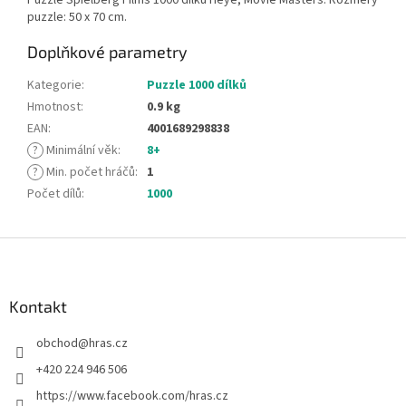
puzzle: 50 x 70 cm.
Doplňkové parametry
Kategorie
:
Puzzle 1000 dílků
Hmotnost
:
0.9 kg
EAN
:
4001689298838
?
Minimální věk
:
8+
?
Min. počet hráčů
:
1
Počet dílů
:
1000
Z
á
p
a
Kontakt
t
obchod
@
hras.cz
í
+420 224 946 506
https://www.facebook.com/hras.cz