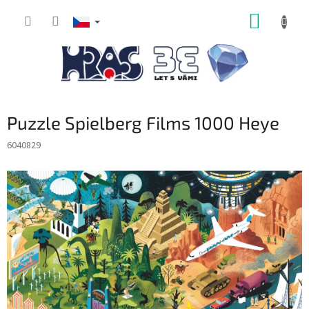
Přejít
NÁKUP
na
obsah
KOŠÍK
Puzzle Spielberg Films 1000 Heye
6040829