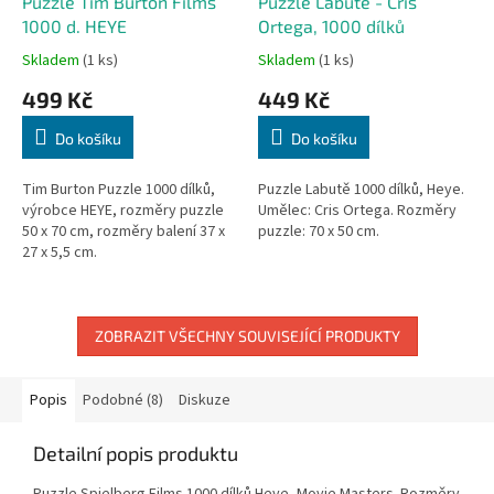
Puzzle Tim Burton Films
Puzzle Labutě - Cris
1000 d. HEYE
Ortega, 1000 dílků
Skladem
(1 ks)
Skladem
(1 ks)
499 Kč
449 Kč
Do košíku
Do košíku
Tim Burton Puzzle 1000 dílků,
Puzzle Labutě 1000 dílků, Heye.
výrobce HEYE, rozměry puzzle
Umělec: Cris Ortega. Rozměry
50 x 70 cm, rozměry balení 37 x
puzzle: 70 x 50 cm.
27 x 5,5 cm.
ZOBRAZIT VŠECHNY SOUVISEJÍCÍ PRODUKTY
Popis
Podobné (8)
Diskuze
Detailní popis produktu
Puzzle Spielberg Films 1000 dílků Heye, Movie Masters. Rozměry