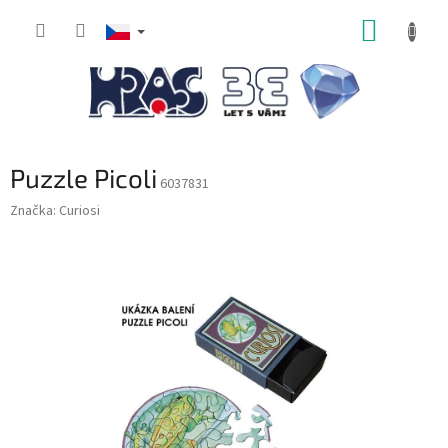
Přejít
NÁKUP
na
obsah
KOŠÍK
Puzzle Picoli
6037831
Značka:
Curiosi