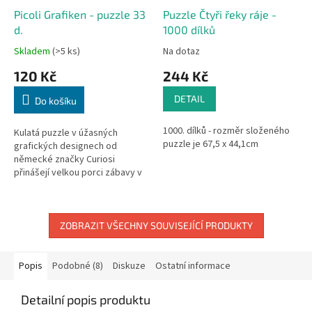
Picoli Grafiken - puzzle 33
Puzzle Čtyři řeky ráje -
d.
1000 dílků
Skladem
(>5 ks)
Na dotaz
120 Kč
244 Kč
DETAIL
Do košíku
1000. dílků - rozměr složeného
Kulatá puzzle v úžasných
puzzle je 67,5 x 44,1cm
grafických designech od
německé značky Curiosi
přinášejí velkou porci zábavy v
miniaturním balení!
ZOBRAZIT VŠECHNY SOUVISEJÍCÍ PRODUKTY
Popis
Podobné (8)
Diskuze
Ostatní informace
Detailní popis produktu