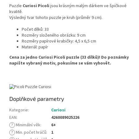
Puzzle
Curiosi
Picoli
jsou krásným malým dárkem ve špičkové
kvalitě.
Výsledný tvar tohoto puzzle je kruh (průměr 9 cm).
Počet dílků: 33
Rozměry složeného obrázku: 9 cm
Rozměry papírové krabičky: 4,5 x 6,5 cm
Materiál: papír
Cena za jedno
Curiosi
Picoli
puzzle (33 dílků)!
Do poznámky
napište vybraný motiv, pokusíme se vám vyhovět.
Doplňkové parametry
Kategorie
:
Curiosi
EAN
:
4260089025226
?
Minimální věk
:
6+
?
Min. počet hráčů
:
1