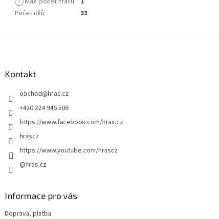
?
Max. počet hráčů
:
1
Počet dílů
:
33
Z
á
p
a
Kontakt
t
obchod
@
hras.cz
í
+420 224 946 506
https://www.facebook.com/hras.cz
hrascz
https://www.youtube.com/hrascz
@hras.cz
Informace pro vás
Doprava, platba