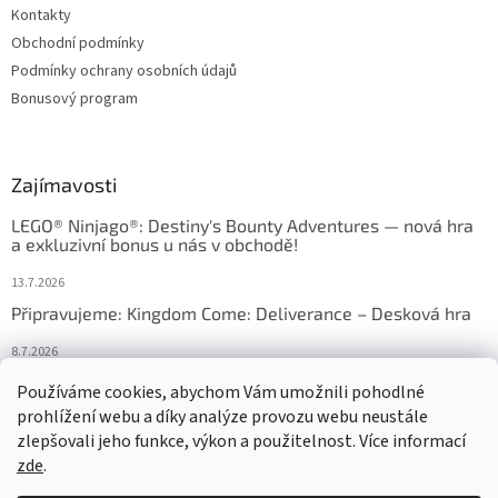
Kontakty
Obchodní podmínky
Podmínky ochrany osobních údajů
Bonusový program
Zajímavosti
LEGO® Ninjago®: Destiny's Bounty Adventures — nová hra
a exkluzivní bonus u nás v obchodě!
13.7.2026
Připravujeme: Kingdom Come: Deliverance – Desková hra
8.7.2026
Nejlepší deskové hry: výběr, který frčí v celém Česku
Používáme cookies, abychom Vám umožnili pohodlné
prohlížení webu a díky analýze provozu webu neustále
18.6.2026
zlepšovali jeho funkce, výkon a použitelnost. Více informací
zde
.