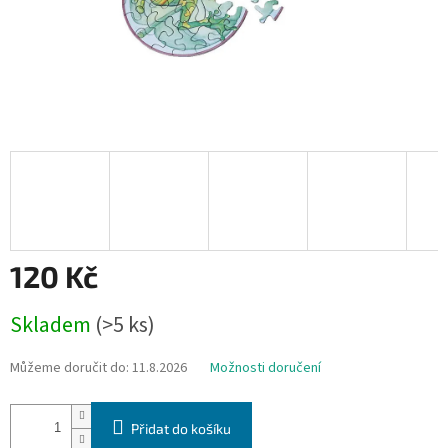
120 Kč
Měrná
Skladem
(>5 ks)
cena:
Můžeme doručit do:
11.8.2026
Možnosti doručení
Přidat do košíku