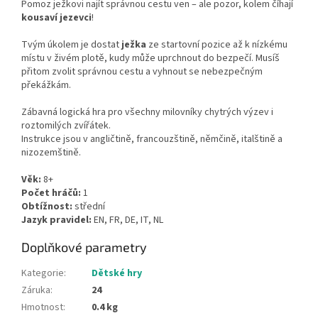
Pomoz ježkovi najít správnou cestu ven – ale pozor, kolem číhají
kousaví jezevci
!
Tvým úkolem je dostat
ježka
ze startovní pozice až k nízkému
místu v živém plotě, kudy může uprchnout do bezpečí. Musíš
přitom zvolit správnou cestu a vyhnout se nebezpečným
překážkám.
Zábavná logická hra pro všechny milovníky chytrých výzev i
roztomilých zvířátek.
Instrukce jsou v angličtině, francouzštině, němčině, italštině a
nizozemštině.
Věk:
8+
Počet hráčů:
1
Obtížnost:
střední
Jazyk pravidel:
EN, FR, DE, IT, NL
Doplňkové parametry
Kategorie
:
Dětské hry
Záruka
:
24
Hmotnost
:
0.4 kg