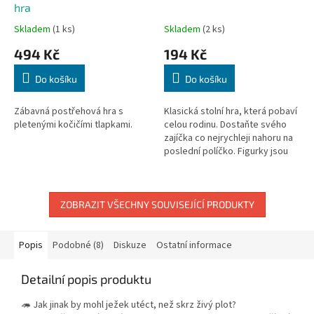
hra
Skladem
(1 ks)
Skladem
(2 ks)
494 Kč
194 Kč
Do košíku
Do košíku
Zábavná postřehová hra s
Klasická stolní hra, která pobaví
pletenými kočičími tlapkami.
celou rodinu. Dostaňte svého
zajíčka co nejrychleji nahoru na
poslední políčko. Figurky jsou
vyrobené ze dřeva.
ZOBRAZIT VŠECHNY SOUVISEJÍCÍ PRODUKTY
Popis
Podobné (8)
Diskuze
Ostatní informace
Detailní popis produktu
🦔 Jak jinak by mohl ježek utéct, než skrz živý plot?