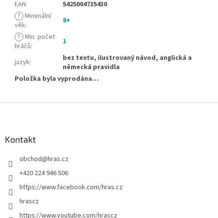
EAN
:
5425004735430
?
Minimální
8+
věk
:
?
Min. počet
1
hráčů
:
bez textu, ilustrovaný návod, anglická a
jazyk
:
německá pravidla
Položka byla vyprodána…
Z
á
p
a
Kontakt
t
obchod
@
hras.cz
í
+420 224 946 506
https://www.facebook.com/hras.cz
hrascz
https://www.youtube.com/hrascz