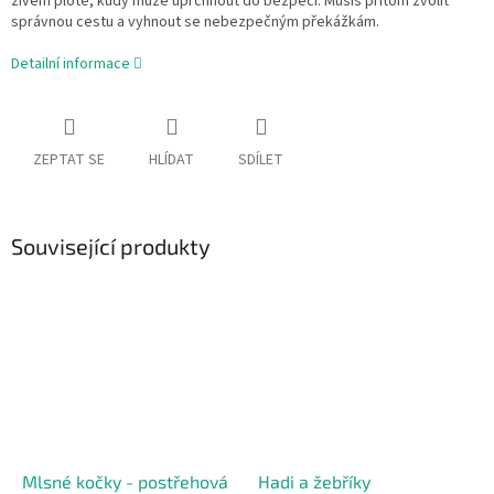
živém plotě, kudy může uprchnout do bezpečí. Musíš přitom zvolit
správnou cestu a vyhnout se nebezpečným překážkám.
Detailní informace
ZEPTAT SE
HLÍDAT
SDÍLET
Související produkty
Mlsné kočky - postřehová
Hadi a žebříky