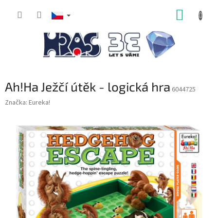
Přejít
NÁKUP
na
obsah
KOŠÍK
Ah!Ha Ježčí útěk - logická hra
6044725
Značka:
Eureka!