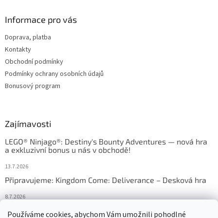
Informace pro vás
Doprava, platba
Kontakty
Obchodní podmínky
Podmínky ochrany osobních údajů
Bonusový program
Zajímavosti
LEGO® Ninjago®: Destiny's Bounty Adventures — nová hra
a exkluzivní bonus u nás v obchodě!
13.7.2026
Připravujeme: Kingdom Come: Deliverance – Desková hra
8.7.2026
Nejlepší deskové hry: výběr, který frčí v celém Česku
Používáme cookies, abychom Vám umožnili pohodlné