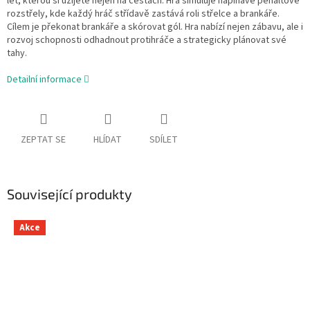
let, kterou si užijete nejen na cestách. Hra simuluje napínavé penaltové
rozstřely, kde každý hráč střídavě zastává roli střelce a brankáře.
Cílem je překonat brankáře a skórovat gól. Hra nabízí nejen zábavu, ale i
rozvoj schopnosti odhadnout protihráče a strategicky plánovat své
tahy.
Detailní informace
ZEPTAT SE
HLÍDAT
SDÍLET
Související produkty
Akce