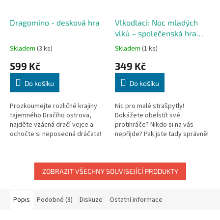
Dragomino - desková hra
Vlkodlaci: Noc mladých
vlků – společenská hra
plná napětí
Skladem
(3 ks)
Skladem
(1 ks)
599 Kč
349 Kč
Do košíku
Do košíku
Prozkoumejte rozličné krajiny
Nic pro malé strašpytly!
tajemného Dračího ostrova,
Dokážete obelstít své
najděte vzácná dračí vejce a
protihráče? Nikdo si na vás
ochočte si neposedná dráčata!
nepřijde? Pak jste tady správně!
Dragomino je samostatná hra z
Vstupte do role vesničanů nebo
rodiny Kingdomino, která
vlkodlaků a užijte si napínavé...
potěší...
ZOBRAZIT VŠECHNY SOUVISEJÍCÍ PRODUKTY
Popis
Podobné (8)
Diskuze
Ostatní informace