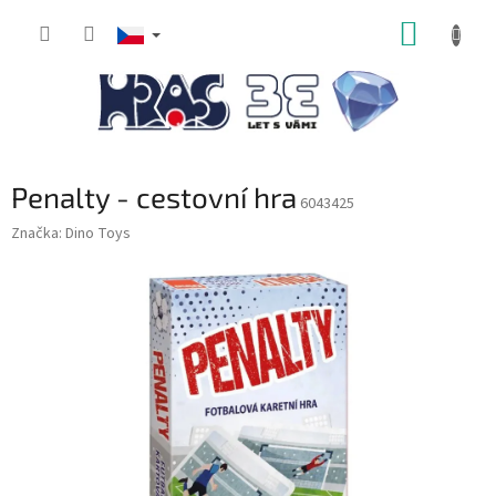
Přejít
NÁKUP
na
obsah
KOŠÍK
Penalty - cestovní hra
6043425
Značka:
Dino Toys