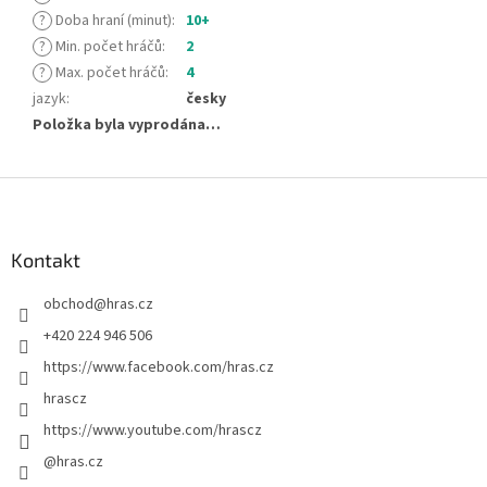
?
Doba hraní (minut)
:
10+
?
Min. počet hráčů
:
2
?
Max. počet hráčů
:
4
jazyk
:
česky
Položka byla vyprodána…
Z
á
p
a
Kontakt
t
obchod
@
hras.cz
í
+420 224 946 506
https://www.facebook.com/hras.cz
hrascz
https://www.youtube.com/hrascz
@hras.cz