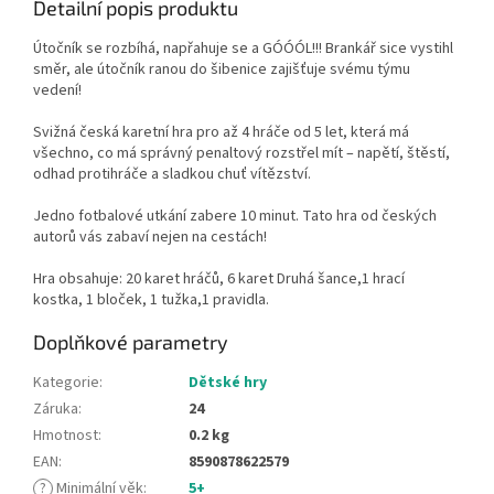
Detailní popis produktu
Útočník se rozbíhá, napřahuje se a GÓÓÓL!!! Brankář sice vystihl
směr, ale útočník ranou do šibenice zajišťuje svému týmu
vedení!
Svižná česká karetní hra pro až 4 hráče od 5 let, která má
všechno, co má správný penaltový rozstřel mít – napětí, štěstí,
odhad protihráče a sladkou chuť vítězství.
Jedno fotbalové utkání zabere 10 minut. Tato hra od českých
autorů vás zabaví nejen na cestách!
Hra obsahuje: 20 karet hráčů, 6 karet Druhá šance,1 hrací
kostka, 1 bloček, 1 tužka,1 pravidla.
Doplňkové parametry
Kategorie
:
Dětské hry
Záruka
:
24
Hmotnost
:
0.2 kg
EAN
:
8590878622579
?
Minimální věk
:
5+