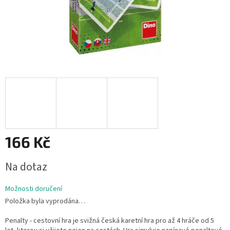
166 Kč
Měrná
Na dotaz
cena:
Možnosti doručení
Položka byla vyprodána…
Penalty - cestovní hra je svižná česká karetní hra pro až 4 hráče od 5