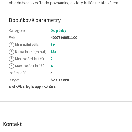
objednávce uveďte do poznámky, o který balíček máte zájem.
Doplňkové parametry
Kategorie
:
Doplňky
EAN
:
4007396051100
?
Minimální věk
:
6+
?
Doba hraní (minut)
:
15+
?
Min. počet hráčů
:
2
?
Max. počet hráčů
:
4
Počet dílů
:
5
jazyk
:
bez textu
Položka byla vyprodána…
Z
á
p
a
Kontakt
t