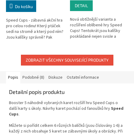
DETAIL
Do košíku
Nová obtížnější varianta a
Speed Cups - zábavná akční hra
rozšíření oblíbené hry Speed
pro celou rodinu! Který ptáček
Cups! Tentokrát jsou kalíšky
sedí na stromě a který pod ním?
poskládané nejen svisle a
Jsou kalíšky správně? Pak
vodorovně, ale také
rychle udeřit do zvonečku! Na
prostorově! Stojí astronaut
konci vyhrává...
před raketou...
ZOBRAZIT VŠECHNY SOUVISEJÍCÍ PRODUKTY
Popis
Podobné (8)
Diskuze
Ostatní informace
Detailní popis produktu
Booster 5 náhodně vybraných karet rozšíří hru Speed Cups o
další karty s úkoly. Návrhy karet pochází od fanoušků hry
Speed
Cups
.
Můžete si pořídit celkem 6 různých balíčků (jsou číslovány 1-6) a
každý z nich obsahuje 5 karet se zábavnými úkoly a obrázky. Při