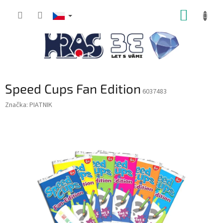
Přejít
NÁKUP
na
obsah
KOŠÍK
Speed Cups Fan Edition
6037483
Značka:
PIATNIK