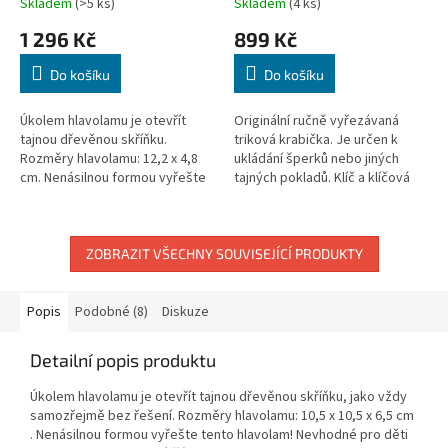
Skladem
(>5 ks)
Skladem
(4 ks)
1 296 Kč
899 Kč
Do košíku
Do košíku
Úkolem hlavolamu je otevřít
Originální ručně vyřezávaná
tajnou dřevěnou skříňku.
triková krabička. Je určen k
Rozměry hlavolamu: 12,2 x 4,8
ukládání šperků nebo jiných
cm. Nenásilnou formou vyřešte
tajných pokladů. Klíč a klíčová
tento hlavolam! Nevhodné pro
dírka jsou skryté. Dokážete
děti do 3 let, obsahuje...
tento hlavolam rozluštit
pomocí...
ZOBRAZIT VŠECHNY SOUVISEJÍCÍ PRODUKTY
Popis
Podobné (8)
Diskuze
Detailní popis produktu
Úkolem hlavolamu je otevřít tajnou dřevěnou skříňku, jako vždy
samozřejmě bez řešení. Rozměry hlavolamu: 10,5 x 10,5 x 6,5 cm
. Nenásilnou formou vyřešte tento hlavolam! Nevhodné pro děti