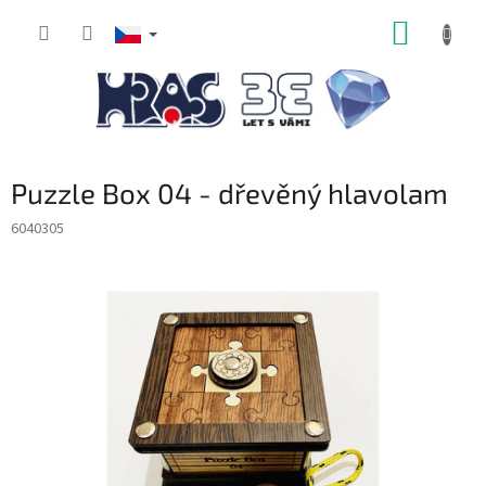
Přejít
NÁKUP
na
obsah
KOŠÍK
Puzzle Box 04 - dřevěný hlavolam
6040305