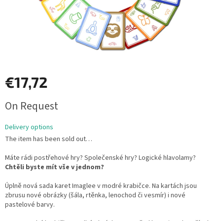
€17,72
Measure
On Request
price:
Delivery options
The item has been sold out…
Máte rádi postřehové hry? Společenské hry? Logické hlavolamy?
Chtěli byste mít vše v jednom?
Úplně nová sada karet Imaglee v modré krabičce. Na kartách jsou
zbrusu nové obrázky (šála, rtěnka, lenochod či vesmír) i nové
pastelové barvy.