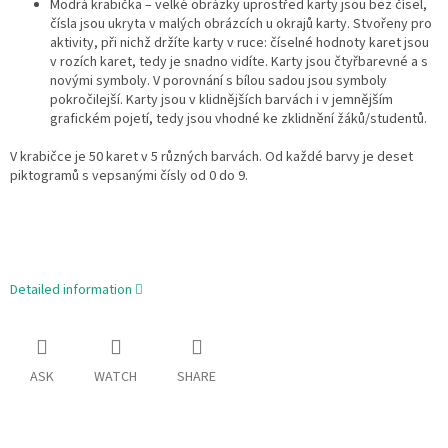
Modrá krabička – velké obrázky uprostřed karty jsou bez čísel,
čísla jsou ukryta v malých obrázcích u okrajů karty. Stvořeny pro
aktivity, při nichž držíte karty v ruce: číselné hodnoty karet jsou
v rozích karet, tedy je snadno vidíte. Karty jsou čtyřbarevné a s
novými symboly. V porovnání s bílou sadou jsou symboly
pokročilejší. Karty jsou v klidnějších barvách i v jemnějším
grafickém pojetí, tedy jsou vhodné ke zklidnění žáků/studentů.
V krabičce je 50 karet v 5 různých barvách. Od každé barvy je deset
piktogramů s vepsanými čísly od 0 do 9.
Detailed information
ASK
WATCH
SHARE