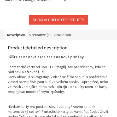
Double 12 set.
SHOW ALL RELATED PRODUCTS
Description
Alternative (8)
Discussion
Product detailed description
Těšte se na nové asociace a na nové příběhy.
Fantastické karty od IMAGLEE [imaglí] jsou pro všechny, kdo se
rádi baví a zároveň i učí.
Karty obsahují piktogramy, v nichž se číslo snoubí s obrázkem a
vlastní barvu; čísla jsou buď ve velkém obrázku uprostřed, nebo
ve třech vedlejších obrázcích u okrajů karet. Díky tomu lze karty
propojovat mnoha různými způsoby.
Hledáte karty pro posílení slovní zásoby? Anebo naopak
matematický solitér? Fantastické karty se vám přizpůsobí. Chvíli
budou čísly a chvíli zase obrázky. A při společných setkáních