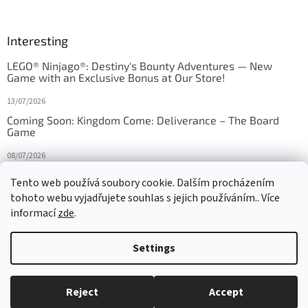
Interesting
LEGO® Ninjago®: Destiny's Bounty Adventures — New
Game with an Exclusive Bonus at Our Store!
13/07/2026
Coming Soon: Kingdom Come: Deliverance – The Board
Game
08/07/2026
Is Orbito just Tic-Tac-Toe in disguise?
Tento web používá soubory cookie. Dalším procházením
tohoto webu vyjadřujete souhlas s jejich používáním.. Více
27/10/2025
informací
zde
.
Settings
Created by Shoptet
Reject
Accept
Copyright 2026
HRAS
. All rights reserved.
Edit cookie settings