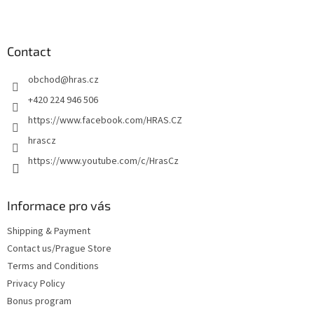
F
o
o
t
Contact
e
obchod
@
hras.cz
r
+420 224 946 506
https://www.facebook.com/HRAS.CZ
hrascz
https://www.youtube.com/c/HrasCz
Informace pro vás
Shipping & Payment
Contact us/Prague Store
Terms and Conditions
Privacy Policy
Bonus program