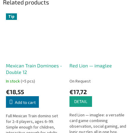
Related products
Tip
Mexican Train Dominoes -
Red Lion — imaglee
Double 12
In stock
(>5 pcs)
On Request
€18,55
€17,72
DETAIL
Add to cart
Red Lion — imaglee: a versatile
Full Mexican Train domino set
card game combining
for 2–8 players, ages 6–99.
observation, social gaming, and
Simple enough for children,
logic puzzles all in one box.
interactive enough for adults.