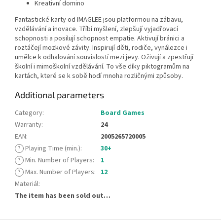
Kreativní domino
Fantastické karty od IMAGLEE jsou platformou na zábavu,
vzdělávání a inovace. Tříbí myšlení, zlepšují vyjadřovací
schopnosti a posilují schopnost empatie. Aktivují bránici a
roztáčejí mozkové závity. Inspirují děti, rodiče, vynálezce i
umělce k odhalování souvislostí mezi jevy. Oživují a zpestřují
školní i mimoškolní vzdělávání. To vše díky piktogramům na
kartách, které se k sobě hodí mnoha rozličnými způsoby.
Additional parameters
Category
:
Board Games
Warranty
:
24
EAN
:
2005265720005
?
Playing Time (min.)
:
30+
?
Min. Number of Players
:
1
?
Max. Number of Players
:
12
Materiál
:
The item has been sold out…