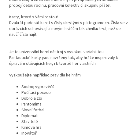
propojí celou rodinu, pracovní kolektiv či skupinu přátel.
Karty, které s Vámi rostou!
Dvakrát padesát karet s čísly ukrytými v piktogramech. Čísla se v
obrázcích schovávají a novým hráčům tak chvilku trvá, než se
naučí čísla najít.
Je to univerzální herní nástroj s vysokou variabilitou.
Fantastické karty jsou navrženy tak, aby hráče inspirovaly k
úpravám stávajících her, i k tvorbě her vlastních.
Vyzkoušejte například pravidla ke hrám:
Souboj vypravěčů
Počítací pexeso
Dobro a zlo
Pantomima
Slovní fotbal
Diplomati
Stavitelé
Kimova hra
Inovátoři