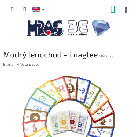
Skip
SHOPP
to
content
CART
Modrý lenochod - imaglee
6042374
Brand:
IMAGLEE s.r.o.