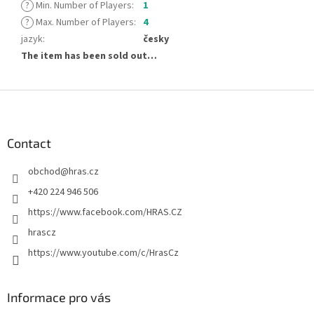
?
Min. Number of Players
:
1
?
Max. Number of Players
:
4
jazyk
:
česky
The item has been sold out…
F
o
o
t
Contact
e
obchod
@
hras.cz
r
+420 224 946 506
https://www.facebook.com/HRAS.CZ
hrascz
https://www.youtube.com/c/HrasCz
Informace pro vás