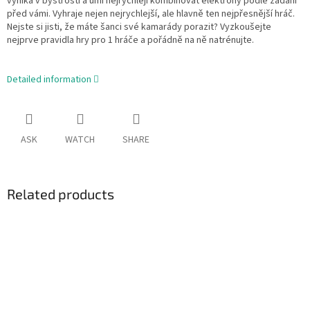
vyniká v bystrosti a umí nejrychleji kombinovat elektrony podle zadání
před vámi. Vyhraje nejen nejrychlejší, ale hlavně ten nejpřesnější hráč.
Nejste si jisti, že máte šanci své kamarády porazit? Vyzkoušejte
nejprve pravidla hry pro 1 hráče a pořádně na ně natrénujte.
Detailed information
ASK
WATCH
SHARE
Related products