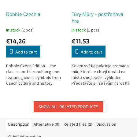
Dobble Czechia
Túry Můry - postřehová
hra
In stock
(2 pcs)
In stock
(1 pcs)
€14,26
€11,53
Add to cart
Add to cart
Dobble Czech Edition — the
Kolem světla poletuje hromada
classic spot-it reaction game
můr, které se chtějí dostat na
featuring iconic symbols from
místo s nejlepším výhledem.
Czech culture and history.
Představte si, že i vám narostla
Speed, observation, reflexes!
tenoučká blanitá křidýlka a
50 symbols, 55 cards.
najednou vás začala zářící...
SHOW ALL RELATED PRODUCTS
Description
Alternative (8)
Related files (2)
Discussion
Other information