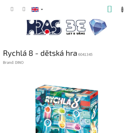
Skip
SHOPP
to
content
CART
Rychlá 8 - dětská hra
6041345
Brand:
DINO