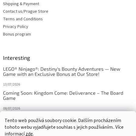
Shipping & Payment
Contact us/Prague Store
Terms and Conditions
Privacy Policy
Bonus program
Interesting
LEGO® Ninjago®: Destiny's Bounty Adventures — New
Game with an Exclusive Bonus at Our Store!
13/07/2026
Coming Soon: Kingdom Come: Deliverance – The Board
Game
08/07/2026
Is Orbito just Tic-Tac-Toe in disguise?
Tento web používá soubory cookie. Dalším procházením
tohoto webu vyjadřujete souhlas s jejich používáním.. Více
27/10/2025
informací
zde
.