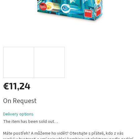
€11,24
Measure
On Request
price:
Delivery options
The item has been sold out…
Máte postřeh? A můžeme ho vidět? Otestujte s přáteli, kdo z vás