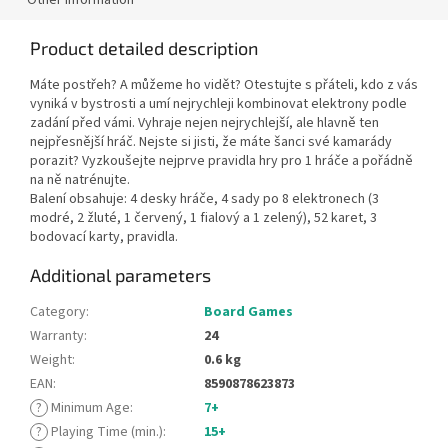
Product detailed description
Máte postřeh? A můžeme ho vidět? Otestujte s přáteli, kdo z vás
vyniká v bystrosti a umí nejrychleji kombinovat elektrony podle
zadání před vámi. Vyhraje nejen nejrychlejší, ale hlavně ten
nejpřesnější hráč. Nejste si jisti, že máte šanci své kamarády
porazit? Vyzkoušejte nejprve pravidla hry pro 1 hráče a pořádně
na ně natrénujte.
Balení obsahuje: 4 desky hráče, 4 sady po 8 elektronech (3
modré, 2 žluté, 1 červený, 1 fialový a 1 zelený), 52 karet, 3
bodovací karty, pravidla.
Additional parameters
Category
:
Board Games
Warranty
:
24
Weight
:
0.6 kg
EAN
:
8590878623873
?
Minimum Age
:
7+
?
Playing Time (min.)
:
15+