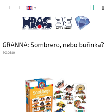
Skip
SHOPP
to
content
CART
GRANNA: Sombrero, nebo buřinka?
6030580