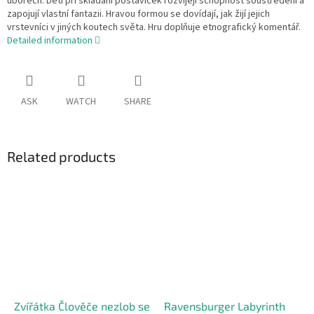
úborech. Děti při skládání postaviček rozvíjejí schopnost soustředění a
zapojují vlastní fantazii. Hravou formou se dovídají, jak žijí jejich
vrstevníci v jiných koutech světa. Hru doplňuje etnografický komentář.
Detailed information
ASK
WATCH
SHARE
Related products
Zvířátka Člověče nezlob se
Ravensburger Labyrinth