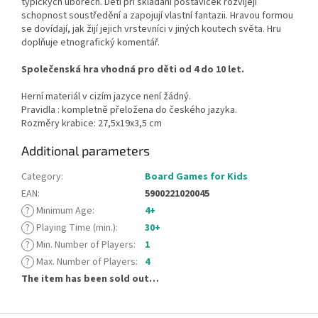
typických úborech. Děti při skládání postaviček rozvíjejí
schopnost soustředění a zapojují vlastní fantazii. Hravou formou
se dovídají, jak žijí jejich vrstevníci v jiných koutech světa. Hru
doplňuje etnografický komentář.
Společenská hra vhodná pro děti od 4 do 10 let.
Herní materiál v cizím jazyce není žádný.
Pravidla : kompletně přeložena do českého jazyka.
Rozměry krabice: 27,5x19x3,5 cm
Additional parameters
Category
:
Board Games for Kids
EAN
:
5900221020045
?
Minimum Age
:
4+
?
Playing Time (min.)
:
30+
?
Min. Number of Players
:
1
?
Max. Number of Players
:
4
The item has been sold out…