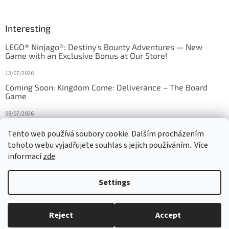
Interesting
LEGO® Ninjago®: Destiny's Bounty Adventures — New
Game with an Exclusive Bonus at Our Store!
13/07/2026
Coming Soon: Kingdom Come: Deliverance – The Board
Game
08/07/2026
Is Orbito just Tic-Tac-Toe in disguise?
Tento web používá soubory cookie. Dalším procházením
tohoto webu vyjadřujete souhlas s jejich používáním.. Více
27/10/2025
informací
zde
.
Settings
Created by Shoptet
Reject
Accept
Copyright 2026
HRAS
. All rights reserved.
Edit cookie settings