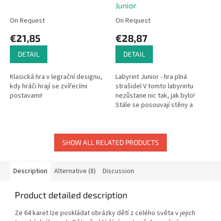
Junior
On Request
On Request
€21,85
€28,87
DETAIL
DETAIL
Klasická hra v legrační designu,
Labyrint Junior - hra plná
kdy hráči hrají se zvířecími
strašidel V tomto labyrintu
postavami!
nezůstane nic tak, jak bylo!
Stále se posouvají stěny a
chodby. Objevíte tajemství,
ukrytá za tlustými zdmi?...
SHOW ALL RELATED PRODUCTS
Description
Alternative (8)
Discussion
Product detailed description
Ze 64 karet lze poskládat obrázky dětí z celého světa v jejich