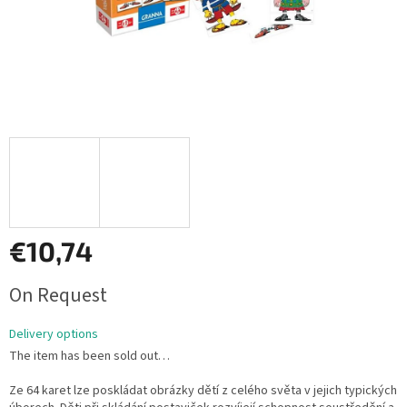
€10,74
Measure
On Request
price:
Delivery options
The item has been sold out…
Ze 64 karet lze poskládat obrázky dětí z celého světa v jejich typických