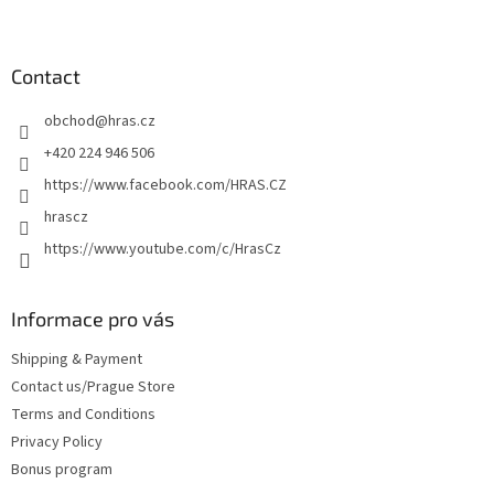
F
o
o
t
Contact
e
obchod
@
hras.cz
r
+420 224 946 506
https://www.facebook.com/HRAS.CZ
hrascz
https://www.youtube.com/c/HrasCz
Informace pro vás
Shipping & Payment
Contact us/Prague Store
Terms and Conditions
Privacy Policy
Bonus program