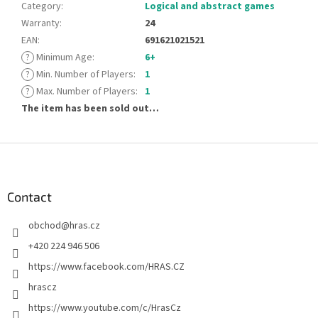
Category
:
Logical and abstract games
Warranty
:
24
EAN
:
691621021521
?
Minimum Age
:
6+
?
Min. Number of Players
:
1
?
Max. Number of Players
:
1
The item has been sold out…
F
o
o
t
Contact
e
obchod
@
hras.cz
r
+420 224 946 506
https://www.facebook.com/HRAS.CZ
hrascz
https://www.youtube.com/c/HrasCz