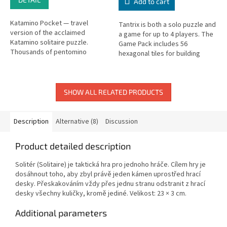
Add to cart
Katamino Pocket — travel
Tantrix is both a solo puzzle and
version of the acclaimed
a game for up to 4 players. The
Katamino solitaire puzzle.
Game Pack includes 56
Thousands of pentomino
hexagonal tiles for building
challenges in your pocket!
loops and chains.
SHOW ALL RELATED PRODUCTS
Description
Alternative (8)
Discussion
Product detailed description
Solitér (Solitaire) je taktická hra pro jednoho hráče. Cílem hry je
dosáhnout toho, aby zbyl právě jeden kámen uprostřed hrací
desky. Přeskakováním vždy přes jednu stranu odstranit z hrací
desky všechny kuličky, kromě jediné. Velikost: 23 × 3 cm.
Additional parameters