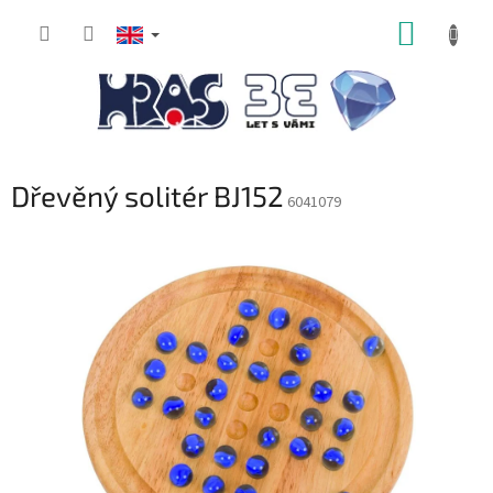
Skip
SHOPP
to
content
CART
Dřevěný solitér BJ152
6041079