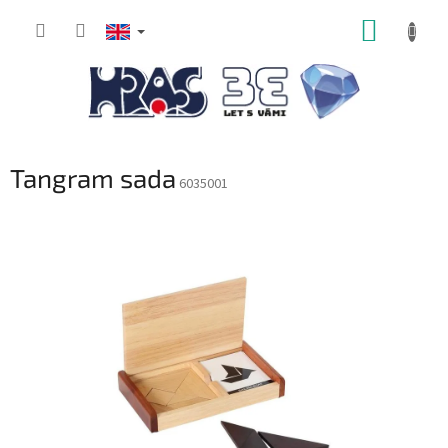
Skip
SHOPP
to
content
CART
Tangram sada
6035001