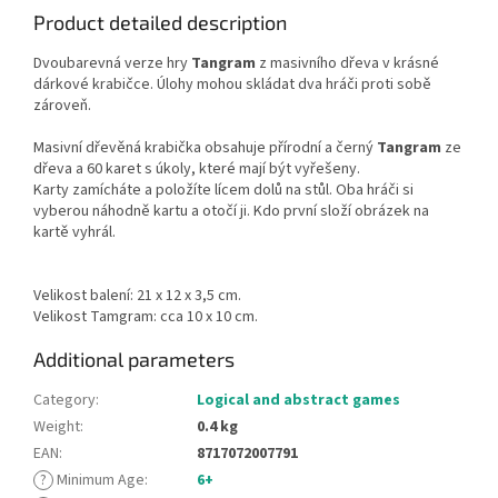
Product detailed description
Dvoubarevná verze hry
Tangram
z masivního dřeva v krásné
dárkové krabičce. Úlohy mohou skládat dva hráči proti sobě
zároveň.
Masivní
dřevěná krabička
obsahuje
přírodní
a
černý
Tangram
ze
dřeva
a
60
karet
s
úkoly, které mají
být vyřešeny
.
Karty zamícháte
a položíte
lícem dolů
na stůl
.
Oba hráči si
vyberou náhodně kartu a otočí ji. Kdo první složí obrázek na
kartě vyhrál.
Velikost
balení:
21
x
12
x 3,5 cm
.
V
elikost
Tamgram
:
cca
10
x 10 cm
.
Additional parameters
Category
:
Logical and abstract games
Weight
:
0.4 kg
EAN
:
8717072007791
?
Minimum Age
:
6+