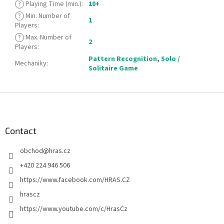
?
Playing Time (min.)
:
10+
?
Min. Number of
1
Players
:
?
Max. Number of
2
Players
:
Pattern Recognition
,
Solo /
Mechaniky
:
Solitaire Game
F
o
o
t
Contact
e
obchod
@
hras.cz
r
+420 224 946 506
https://www.facebook.com/HRAS.CZ
hrascz
https://www.youtube.com/c/HrasCz