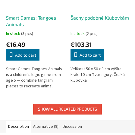
Smart Games: Tangoes
Šachy podobné Klubovkám
Animals
In stock
(3 pcs)
In stock
(2 pcs)
€16,49
€103,31
Add to cart
Add to cart
Smart Games Tangoes Animals
Velikost 50 x 50 x 3 cm výška
is a children's logic game from
krále 10 cm Tvar figury: Česká
age 5 — combine tangram
klubovka
pieces to recreate animal
silhouettes. A unique blend of
board game and puzzle.
SHOW ALL RELATED PRODUCTS
Description
Alternative (8)
Discussion