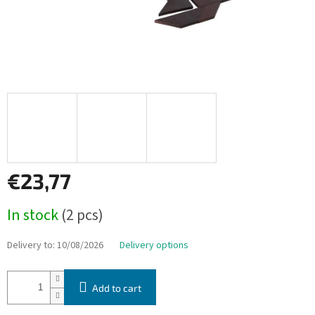
€23,77
Measure
In stock
(2 pcs)
price:
Delivery to:
10/08/2026
Delivery options
Add to cart