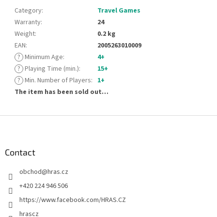
Category
:
Travel Games
Warranty
:
24
Weight
:
0.2 kg
EAN
:
2005263010009
?
Minimum Age
:
4+
?
Playing Time (min.)
:
15+
?
Min. Number of Players
:
1+
The item has been sold out…
F
o
o
t
Contact
e
obchod
@
hras.cz
r
+420 224 946 506
https://www.facebook.com/HRAS.CZ
hrascz