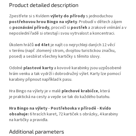
Product detailed description
Zpestřete si s Kvídem
výlety do přírody
s jednoduchou
postřehovou hrou Bingo na výlety
. Probudí v dětech zájem
o
poznávání přírody
, procvičí si
postřeh
a zrakové vnímání a v
neposlední řadě si otestují i svou vytrvalost a koncentraci.
Úkolem hráčů
od 4 let
je najít co nejrychleji daných 12 věcí
v terénu (např. zlomený strom, dvojitou turistickou značku,
posed) a sesbírat všechny kartičky s těmito slovy.
Odolné
plastové karty
a kovové karabinky jsou uzpůsobené
hrám venku a tak vydrží i dobrodružný výlet. Karty lze pomocí
karabiny připnout například k pasu.
Hra Bingo na výlety je v malé
plechové krabičce
, která
je praktická na cesty a vejde se tak do každého batohu.
Hra Bingo na výlety - Postřehovka v přírodě - Kvído
obsahuje:
6 hracích karet, 72 kartiček s obrázky, 4 karabiny
na kartičky a pravidla.
Additional parameters