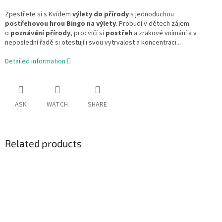
Zpestřete si s Kvídem
výlety do přírody
s jednoduchou
postřehovou hrou Bingo na výlety
. Probudí v dětech zájem
o
poznávání přírody
, procvičí si
postřeh
a zrakové vnímání a v
neposlední řadě si otestují i svou vytrvalost a koncentraci...
Detailed information
ASK
WATCH
SHARE
Related products