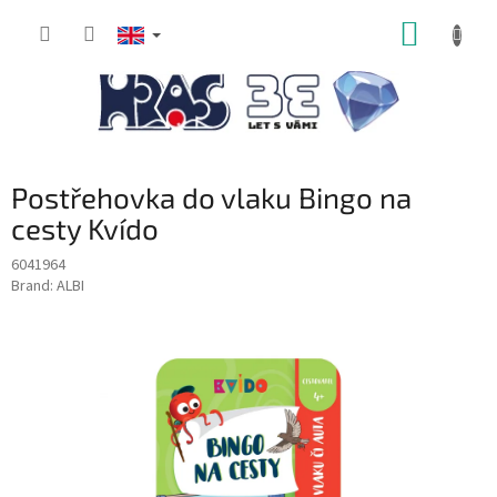
Skip
SHOPP
to
content
CART
Postřehovka do vlaku Bingo na
cesty Kvído
6041964
Brand:
ALBI