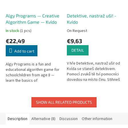
Algy Programs — Creative
Detektive, nastraž uši! -
Algorithm Game — Kvído
Kvído
In stock
(1 pcs)
On Request
€22,49
€9,63
DETAIL
Add to cart
V hře Detektive, nastraž uši! od
Algy Programs is a fun and
Kvída se staneš detektivem.
educational algorithm game for
Pomocí zvuků tě tví pomocníci
schoolchildren from age 8 —
dovedou na místo činu. Stihneš
learn the basics of
tam ale dojít včas?
programming through playful
creative challenges!
SHOW ALL RELATED PRODUCTS
Description
Alternative (8)
Discussion
Other information