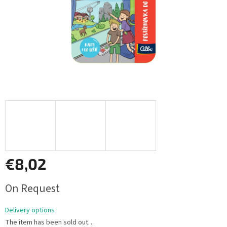
€8,02
Measure
On Request
price:
Delivery options
The item has been sold out…