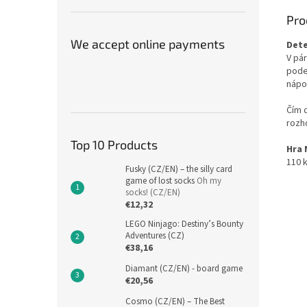
Pro
We accept online payments
Dete
V pár
pode
nápo
Čím d
rozh
Top 10 Products
Hra 
110 k
Fusky (CZ/EN) – the silly card
game of lost socks
Oh my
socks! (CZ/EN)
€12,32
LEGO Ninjago: Destiny’s Bounty
Adventures (CZ)
€38,16
Diamant (CZ/EN) - board game
€20,56
Cosmo (CZ/EN) – The Best