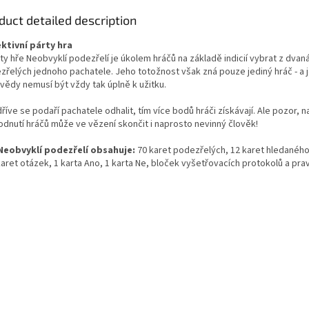
duct detailed description
ktivní párty hra
ty hře Neobvyklí podezřelí je úkolem hráčů na základě indicií vybrat z dvan
zřelých jednoho pachatele. Jeho totožnost však zná pouze jediný hráč - a 
vědy nemusí být vždy tak úplně k užitku.
říve se podaří pachatele odhalit, tím více bodů hráči získávají. Ale pozor, 
odnutí hráčů může ve vězení skončit i naprosto nevinný člověk!
Neobvyklí podezřelí obsahuje:
70 karet podezřelých, 12 karet hledaného
aret otázek, 1 karta Ano, 1 karta Ne, bloček vyšetřovacích protokolů a prav