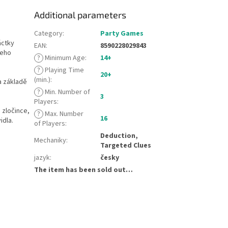
Additional parameters
Category
:
Party Games
áctky
EAN
:
8590228029843
jeho
?
Minimum Age
:
14+
?
Playing Time
20+
(min.)
:
na základě
?
Min. Number of
3
Players
:
 zločince,
?
Max. Number
16
idla.
of Players
:
Deduction,
Mechaniky
:
Targeted Clues
jazyk
:
česky
The item has been sold out…