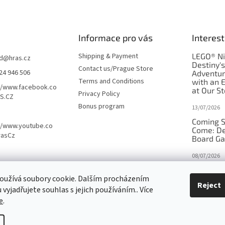
Informace pro vás
Interest
Shipping & Payment
LEGO® Ni
d
@
hras.cz
Destiny'
Contact us/Prague Store
24 946 506
Adventu
Terms and Conditions
with an 
//www.facebook.co
at Our St
Privacy Policy
S.CZ
Bonus program
13/07/2026
Coming S
//www.youtube.co
Come: De
rasCz
Board G
08/07/2026
Is Orbito
oužívá soubory cookie. Dalším procházením
in disgui
Reject
vyjadřujete souhlas s jejich používáním.. Více
27/10/2025
e
.