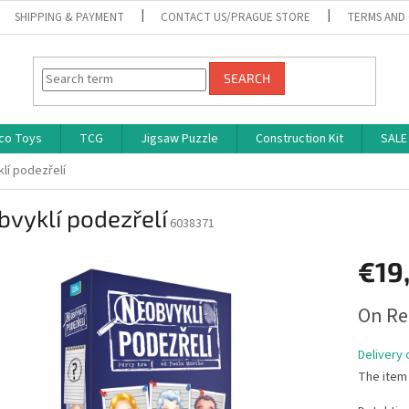
SHIPPING & PAYMENT
CONTACT US/PRAGUE STORE
TERMS AND
SEARCH
co Toys
TCG
Jigsaw Puzzle
Construction Kit
SALE
lí podezřelí
vyklí podezřelí
6038371
€19
Measure
On Re
price:
Delivery 
The item