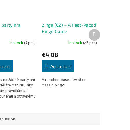
 párty hra
Zinga (CZ) – A Fast-Paced
Bingo Game
Next
product
In stock
(4 pcs)
In stock
(>5 pcs)
€4,08
o cart
Add to cart
u na žádné party ani
A reaction-based twist on
děláte ostudu. Díky
classic bingo!
ým pravidlům se
louhému a otravnému
ávodu - činnosti,
e kdejakou hru...
iscussion