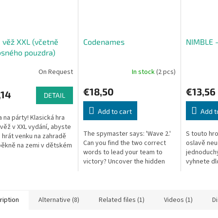
 věž XXL (včetně
Codenames
NIMBLE -
osného pouzdra)
On Request
In stock
(2 pcs)
€18,50
€13,56
,14
DETAIL
Add to cart
Add t
 na párty! Klasická hra
věž v XXL vydání, abyste
The spymaster says: 'Wave 2.'
S touto hro
li hrát venku na zahradě
Can you find the two correct
oslavě neu
pěkně na zemi v dětském
words to lead your team to
jednoduch
. Obsahuje 60 dřevěných
victory? Uncover the hidden
vyhnete d
o velikosti 15 x...
identity of all 25 agents! Winner
pročítání n
of Spiel des Jahres 2016.
která dokáž
ription
Alternative (8)
Related files (1)
Videos (1)
D