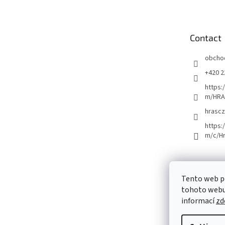
o
t
e
Contact
r
obcho
+420 2
https:
m/HRA
hrascz
https:
m/c/H
Tento web p
tohoto webu 
informací
zd