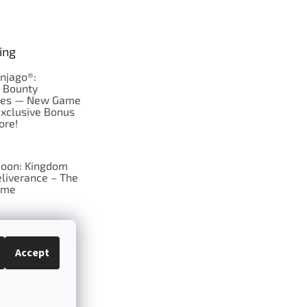
ing
njago®:
s Bounty
res — New Game
Exclusive Bonus
ore!
oon: Kingdom
liverance – The
ame
 just Tic-Tac-Toe
se?
Accept