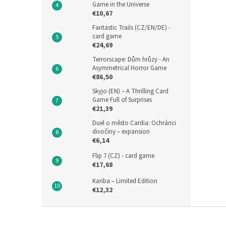
Game in the Universe
€10,67
Fantastic Trails (CZ/EN/DE) -
card game
€24,69
Terrorscape: Dům hrůzy - An
Asymmetrical Horror Game
€86,50
Skyjo (EN) – A Thrilling Card
Game Full of Surprises
€21,39
Duel o město Cardia: Ochránci
divočiny – expansion
€6,14
Flip 7 (CZ) - card game
€17,68
Kariba – Limited Edition
€12,32
F
o