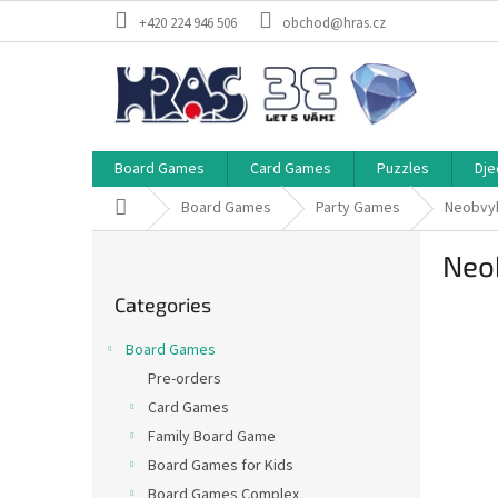
Skip
+420 224 946 506
obchod@hras.cz
to
content
Board Games
Card Games
Puzzles
Dje
Home
Board Games
Party Games
Neobvyk
S
Neob
i
Skip
d
Categories
categories
e
b
Board Games
a
Pre-orders
r
Card Games
Family Board Game
Board Games for Kids
Board Games Complex