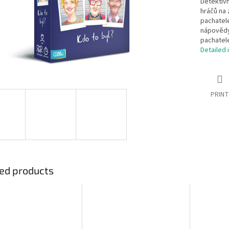
Detektivn
hráčů na 
pachatele
nápovědy 
pachatele
Detailed 
PRINT
ed products