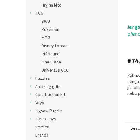
Hry na léto
TCG
SWU
Jenga
Pokémon
přen
MTG
Disney Lorcana
Riftbound
€74
One Piece
UniVersus CCG
Zábava
Puzzles
Jenga 
Amazing gifts
ji moh
nebo 
Construction Kit
pokoji
Yoyo
kvádrů 
Jigsaw Puzzle
Djeco Toys
Comics
Desc
Brands