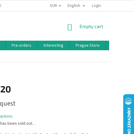
EUR
English
 CONDITIONS
PRIVACY POLICY
BONUS PROGRAM
Login
SHOPPING
Empty cart
CART
Pre-orders
Interesting
Prague Store
Brands
,20
quest
options
 has been sold out…