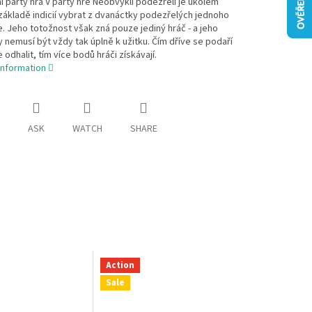
í párty hra V párty hře Neobvyklí podezřelí je úkolem
základě indicií vybrat z dvanáctky podezřelých jednoho
. Jeho totožnost však zná pouze jediný hráč - a jeho
nemusí být vždy tak úplně k užitku. Čím dříve se podaří
 odhalit, tím více bodů hráči získávají.
information
ASK
WATCH
SHARE
Action
Sale