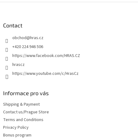
F
o
o
t
Contact
e
obchod
@
hras.cz
r
+420 224 946 506
https://www.facebook.com/HRAS.CZ
hrascz
https://www.youtube.com/c/HrasCz
Informace pro vás
Shipping & Payment
Contact us/Prague Store
Terms and Conditions
Privacy Policy
Bonus program