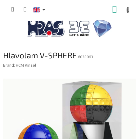
Skip
SHOPP
to
content
CART
Hlavolam V-SPHERE
6038063
Brand:
HCM Kinzel