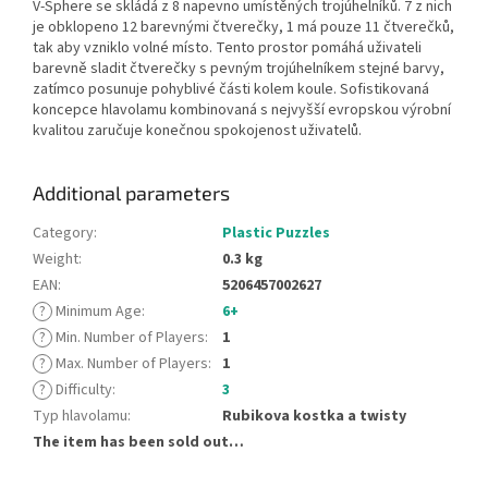
V-Sphere se skládá z 8 napevno umístěných trojúhelníků. 7 z nich
je obklopeno 12 barevnými čtverečky, 1 má pouze 11 čtverečků,
tak aby vzniklo volné místo. Tento prostor pomáhá uživateli
barevně sladit čtverečky s pevným trojúhelníkem stejné barvy,
zatímco posunuje pohyblivé části kolem koule. Sofistikovaná
koncepce hlavolamu kombinovaná s nejvyšší evropskou výrobní
kvalitou zaručuje konečnou spokojenost uživatelů.
Additional parameters
Category
:
Plastic Puzzles
Weight
:
0.3 kg
EAN
:
5206457002627
?
Minimum Age
:
6+
?
Min. Number of Players
:
1
?
Max. Number of Players
:
1
?
Difficulty
:
3
Typ hlavolamu
:
Rubikova kostka a twisty
The item has been sold out…