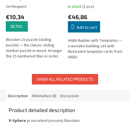
On Request
In stock
(1 pcs)
€10,34
€46,86
DETAIL
Add to cart
Wooden 15-puzzle (sliding
HABA Builder with Templates —
puzzle) — the classic sliding
a wooden building set with
number puzzle in wood. Arrange
illustrated template cards from
the 15 numbered tiles in order.
HABA.
SHOW ALL RELATED PRODUCTS
Description
Alternative (8)
Discussion
Product detailed description
V-Sphere
je inovativní posuvný hlavolam.