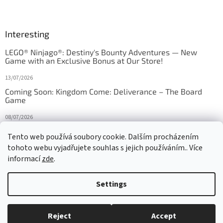
Interesting
LEGO® Ninjago®: Destiny's Bounty Adventures — New
Game with an Exclusive Bonus at Our Store!
13/07/2026
Coming Soon: Kingdom Come: Deliverance – The Board
Game
08/07/2026
Is Orbito just Tic-Tac-Toe in disguise?
Tento web používá soubory cookie. Dalším procházením
tohoto webu vyjadřujete souhlas s jejich používáním.. Více
27/10/2025
informací
zde
.
Settings
Created by Shoptet
Reject
Accept
Copyright 2026
HRAS
. All rights reserved.
Edit cookie settings