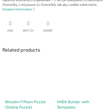
napevno umístěných trojúhelníků. 7 z nich je obklopeno 12 barevnými
čtverečky, 1 má pouze 11 čtverečků, tak aby vzniklo volné místo.
Detailed information
ASK
WATCH
SHARE
Related products
Wooden Fifteen Puzzle
HABA Builder with
(Sliding Puzzle)
Templates