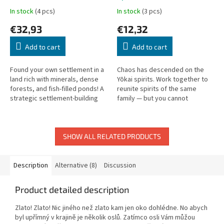
In stock
(4 pcs)
In stock
(3 pcs)
€32,93
€12,32
Add to cart
Add to cart
Found your own settlement in a
Chaos has descended on the
land rich with minerals, dense
Yōkai spirits. Work together to
forests, and fish-filled ponds! A
reunite spirits of the same
strategic settlement-building
family — but you cannot
game.
communicate directly! A
cooperative card game.
SHOW ALL RELATED PRODUCTS
Description
Alternative (8)
Discussion
Product detailed description
Zlato! Zlato! Nic jiného než zlato kam jen oko dohlédne. No abych
byl upřímný v krajině je několik oslů. Zatímco osli Vám můžou