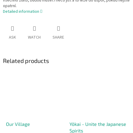
všechno zlato, budou muset i něco jíst a to leze do úspor, pokud nejste
opatrní.
Detailed information
ASK
WATCH
SHARE
Related products
Our Village
Yōkai - Unite the Japanese
Spirits