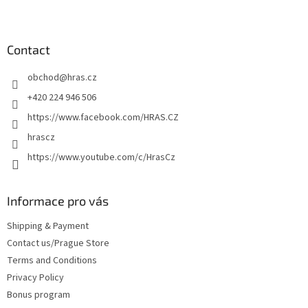
F
o
o
t
Contact
e
obchod
@
hras.cz
r
+420 224 946 506
https://www.facebook.com/HRAS.CZ
hrascz
https://www.youtube.com/c/HrasCz
Informace pro vás
Shipping & Payment
Contact us/Prague Store
Terms and Conditions
Privacy Policy
Bonus program