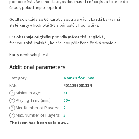
pomoci nést všechno zlato, budou muset i něco jíst a to leze do
úspor, pokud nejste opatrní.
Gold! se skládá ze 60-karet v šesti barvách, každá barva má
zlaté karty v hodnotě 3-8 a pár oslů v hodnotě -2.
Hra obsahuje originální pravidla (německá, anglická,
francouzská, italská), ke hře jsou přiložena česká pravidla.
Karty neobsahují text.
Additional parameters
Category
:
Games for Two
EAN
:
4011898081114
?
Minimum Age
:
8+
?
Playing Time (min.)
:
20+
?
Min. Number of Players
:
2
?
Max. Number of Players
:
3
The item has been sold out…