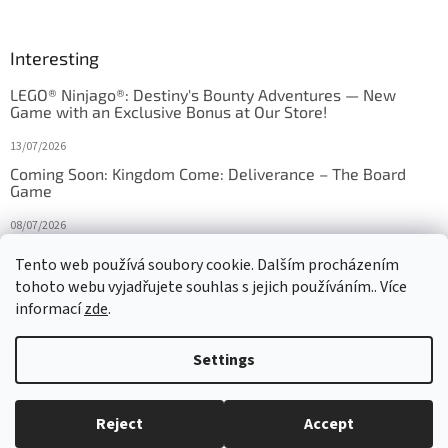
Interesting
LEGO® Ninjago®: Destiny's Bounty Adventures — New
Game with an Exclusive Bonus at Our Store!
13/07/2026
Coming Soon: Kingdom Come: Deliverance – The Board
Game
08/07/2026
Is Orbito just Tic-Tac-Toe in disguise?
Tento web používá soubory cookie. Dalším procházením
tohoto webu vyjadřujete souhlas s jejich používáním.. Více
27/10/2025
informací
zde
.
Settings
Created by Shoptet
Reject
Accept
Copyright 2026
HRAS
. All rights reserved.
Edit cookie settings