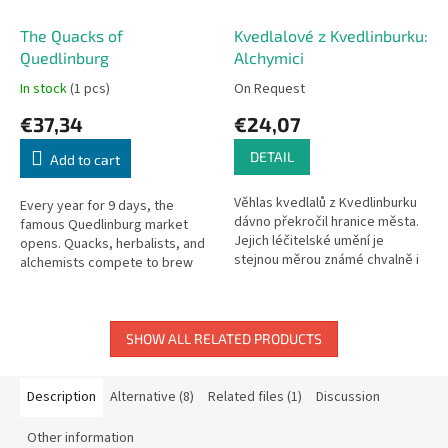
The Quacks of
Kvedlalové z Kvedlinburku:
Quedlinburg
Alchymici
In stock
(1 pcs)
On Request
€37,34
€24,07
DETAIL
Add to cart
Věhlas kvedlalů z Kvedlinburku
Every year for 9 days, the
dávno překročil hranice města.
famous Quedlinburg market
Jejich léčitelské umění je
opens. Quacks, herbalists, and
stejnou měrou známé chvalně i
alchemists compete to brew
nechvalně. Pacienti s
the best potions — but beware
nejrůznějšími chorobami – často
of explosions!
i...
SHOW ALL RELATED PRODUCTS
Description
Alternative (8)
Related files (1)
Discussion
Other information