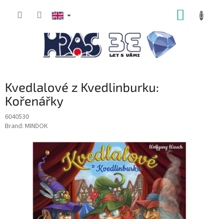
Skip
SHOPP
to
content
CART
Kvedlalové z Kvedlinburku:
Kořenářky
6040530
Brand:
MINDOK