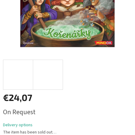
€24,07
Measure
On Request
price:
Delivery options
The item has been sold out…