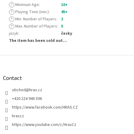
?
Minimum Age
:
10+
?
Playing Time (min.)
:
45+
?
Min. Number of Players
:
2
?
Max. Number of Players
:
5
jazyk
:
česky
The item has been sold out…
F
o
o
t
Contact
e
obchod
@
hras.cz
r
+420 224 946 506
https://www.facebook.com/HRAS.CZ
hrascz
https://www.youtube.com/c/HrasCz