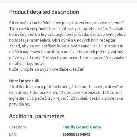
Product detailed description
Středověká kuchařská show je nyní otevřena pro více zájemců!
Toto rozšíření přináší herní materiál pro pátého hráče. To však
není všechno! Do hry vstupuje nová přísada, čertovo kvítí, jehož
hodnota je proměnlivá. Obří dýně a 6 nových knih receptur
zajistí, aby se ani ostřílení kvedlalové nenudili a užili si spoustu
dalších napínavých partií! Kdo není v lektvarech pečený vařený,
může využít rady tří nových pomocnic: babek kořenářek, znalých
mnohých tajemství.
Nuže, chopte se svých kvedlaček, felčaři!
Herní materiál:
1 kotlík (deska pro pátého hráče), 1 flakón, 1 sáček, 4 dřevěné
ukazatele, 8 destiček knih, 12 destiček kořenářek, 153 žetonů
ingrediencí, 1 pečeť, 15 krejcarů, 20 rubínů, česká a slovenská
pravidla hry
Additional parameters
Category
:
Family Board Game
EAN
:
8595558304042