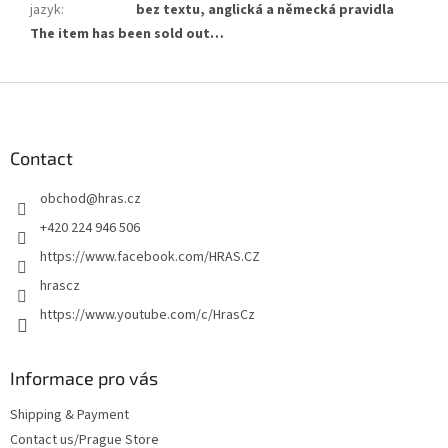
jazyk
:
bez textu, anglická a německá pravidla
The item has been sold out…
F
o
o
t
Contact
e
obchod
@
hras.cz
r
+420 224 946 506
https://www.facebook.com/HRAS.CZ
hrascz
https://www.youtube.com/c/HrasCz
Informace pro vás
Shipping & Payment
Contact us/Prague Store