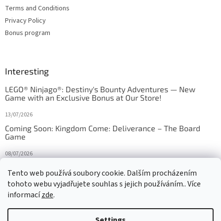
Terms and Conditions
Privacy Policy
Bonus program
Interesting
LEGO® Ninjago®: Destiny's Bounty Adventures — New
Game with an Exclusive Bonus at Our Store!
13/07/2026
Coming Soon: Kingdom Come: Deliverance – The Board
Game
08/07/2026
Is Orbito just Tic-Tac-Toe in disguise?
Tento web používá soubory cookie. Dalším procházením
tohoto webu vyjadřujete souhlas s jejich používáním.. Více
27/10/2025
informací
zde
.
Settings