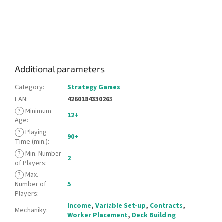
Additional parameters
Category
:
Strategy Games
EAN
:
4260184330263
?
Minimum
12+
Age
:
?
Playing
90+
Time (min.)
:
?
Min. Number
2
of Players
:
?
Max.
Number of
5
Players
:
Income
,
Variable Set-up
,
Contracts
,
Mechaniky
:
Worker Placement
,
Deck Building