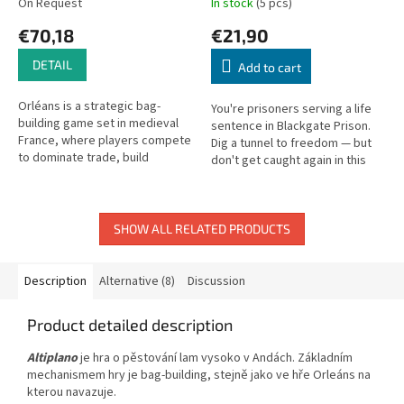
On Request
In stock
(5 pcs)
€70,18
€21,90
DETAIL
Add to cart
Orléans is a strategic bag-
You're prisoners serving a life
building game set in medieval
sentence in Blackgate Prison.
France, where players compete
Dig a tunnel to freedom — but
to dominate trade, build
don't get caught again in this
structures, and develop their
escape game!
followers.
SHOW ALL RELATED PRODUCTS
Description
Alternative (8)
Discussion
Product detailed description
Altiplano
je hra o pěstování lam vysoko v Andách. Základním
mechanismem hry je bag-building, stejně jako ve hře Orleáns na
kterou navazuje.