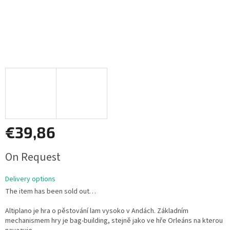
€39,86
Measure
On Request
price:
Delivery options
The item has been sold out…
Altiplano je hra o pěstování lam vysoko v Andách. Základním
mechanismem hry je bag-building, stejně jako ve hře Orleáns na kterou