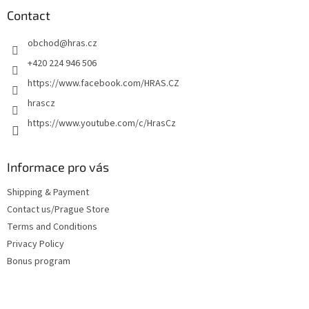
t
Contact
e
obchod
@
hras.cz
r
+420 224 946 506
https://www.facebook.com/HRAS.CZ
hrascz
https://www.youtube.com/c/HrasCz
Informace pro vás
Shipping & Payment
Contact us/Prague Store
Terms and Conditions
Privacy Policy
Bonus program