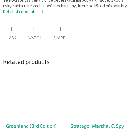
Tentokráte vás čeká trojice severských národů - Vikingové, Skoti a
Eskymáci a také zcela nové mechanismy, které se liší od původní hry.
Detailed information
ASK
WATCH
SHARE
Related products
Greenland (3rd Edition)
Stratego: Marshal & Spy