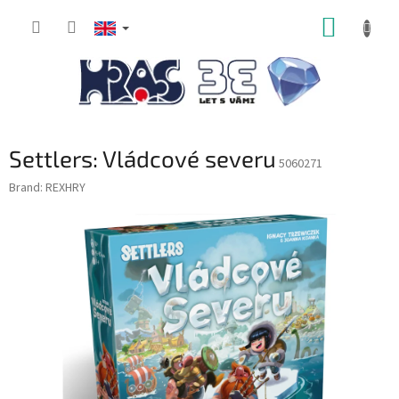
Skip
SHOPP
to
content
CART
Settlers: Vládcové severu
5060271
Brand:
REXHRY