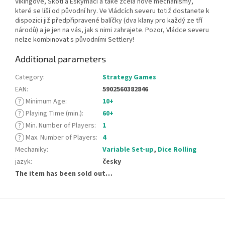
Vikingové, Skoti a Eskymáci a také zcela nové mechanismy,
které se liší od původní hry. Ve Vládcích severu totiž dostanete k
dispozici již předpřipravené balíčky (dva klany pro každý ze tří
národů) a je jen na vás, jak s nimi zahrajete. Pozor, Vládce severu
nelze kombinovat s původními Settlery!
Additional parameters
Category
:
Strategy Games
EAN
:
5902560382846
?
Minimum Age
:
10+
?
Playing Time (min.)
:
60+
?
Min. Number of Players
:
1
?
Max. Number of Players
:
4
Mechaniky
:
Variable Set-up
,
Dice Rolling
jazyk
:
česky
The item has been sold out…
F
o
o