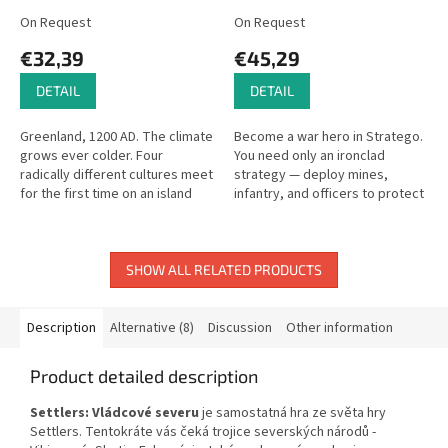
On Request
On Request
€32,39
€45,29
DETAIL
DETAIL
Greenland, 1200 AD. The climate
Become a war hero in Stratego.
grows ever colder. Four
You need only an ironclad
radically different cultures meet
strategy — deploy mines,
for the first time on an island
infantry, and officers to protect
where crop farming is nearly
your flag while hunting your
impossible.
opponent's flag. The Marshal
is...
SHOW ALL RELATED PRODUCTS
Description
Alternative (8)
Discussion
Other information
Product detailed description
Settlers: Vládcové severu
je samostatná hra ze světa hry
Settlers. Tentokráte vás čeká trojice severských národů -