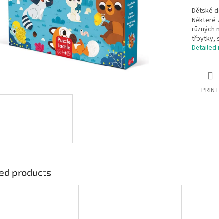
Dětské do
Některé z
různých m
třpytky,
Detailed 
PRINT
ed products