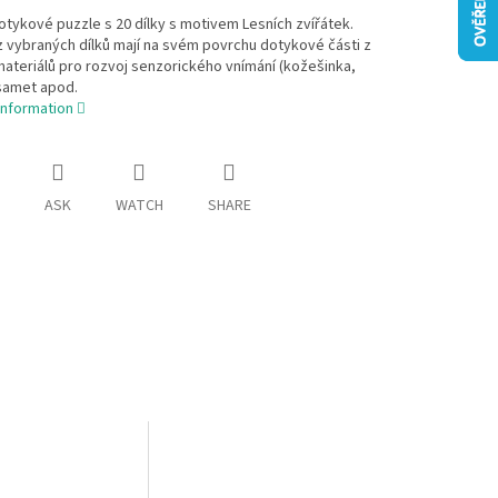
tykové puzzle s 20 dílky s motivem Lesních zvířátek.
 vybraných dílků mají na svém povrchu dotykové části z
ateriálů pro rozvoj senzorického vnímání (kožešinka,
 samet apod.
information
ASK
WATCH
SHARE