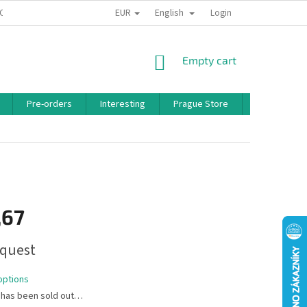
EUR
English
 CONDITIONS
PRIVACY POLICY
BONUS PROGRAM
Login
SHOPPING
Empty cart
CART
Pre-orders
Interesting
Prague Store
Brands
,67
quest
options
 has been sold out…