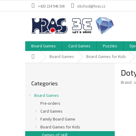
Skip
+420 224 946 506
obchod@hras.cz
to
content
Board Games
Card Games
Puzzles
Dje
Home
Board Games
Board Games for Kids
S
Dot
i
Skip
d
Brand:
J
Categories
categories
e
b
Board Games
a
Pre-orders
r
Card Games
Family Board Game
Board Games for Kids
Games of skill