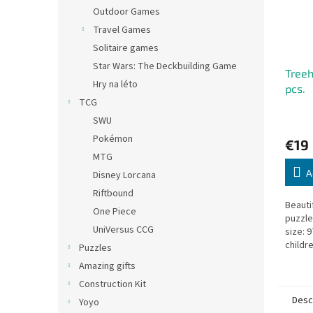
Outdoor Games
Travel Games
Solitaire games
Star Wars: The Deckbuilding Game
Tree
Hry na léto
pcs.
TCG
SWU
Pokémon
€19
MTG
A
Disney Lorcana
Riftbound
Beauti
One Piece
puzzle
UniVersus CCG
size: 9
childr
Puzzles
Amazing gifts
Construction Kit
Desc
Yoyo