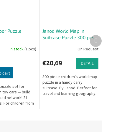
oor Puzzle
Janod World Map in
Suitcase Puzzle 300 pcs.
Next
product
In stock
(1 pcs)
On Request
€20,69
DETAIL
o cart
300-piece children's world map
puzzle in a handy carry
puzzle set for
suitcase. By Janod. Perfect for
h toy cars — build
travel and learning geography.
oad network! 21
. For children from
x: 25.5 × 25.5 × 5 cm.