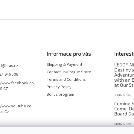
Informace pro vás
Interest
Shipping & Payment
LEGO® Ni
d
@
hras.cz
Destiny'
Contact us/Prague Store
24 946 506
Adventu
Terms and Conditions
with an 
//www.facebook.co
at Our St
Privacy Policy
S.CZ
Bonus program
13/07/2026
Coming S
//www.youtube.co
Come: De
rasCz
Board G
08/07/2026
Is Orbito