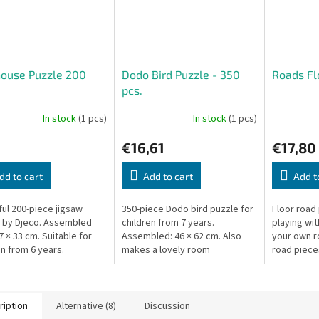
house Puzzle 200
Dodo Bird Puzzle - 350
Roads Fl
pcs.
In stock
(1 pcs)
In stock
(1 pcs)
€16,61
€17,80
dd to cart
Add to cart
Add t
ful 200-piece jigsaw
350-piece Dodo bird puzzle for
Floor road 
 by Djeco. Assembled
children from 7 years.
playing wit
7 × 33 cm. Suitable for
Assembled: 46 × 62 cm. Also
your own r
en from 6 years.
makes a lovely room
road pieces
decoration. Box: 23 × 34 × 5 cm.
3 years. Bo
ription
Alternative (8)
Discussion