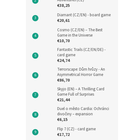
Adventures (CZ)
€38,25
Diamant (CZ/EN) - board game
€20,61
Cosmo (CZ/EN) – The Best
Game in the Universe
€10,70
Fantastic Trails (CZ/EN/DE) -
card game
€24,74
Terrorscape: Dům hrůzy - An
Asymmetrical Horror Game
€86,70
Skyjo (EN) – A Thrilling Card
Game Full of Surprises
€21,44
Duel o město Cardia: Ochránci
divočiny – expansion
€6,15
Flip 7 (CZ) - card game
€17,72