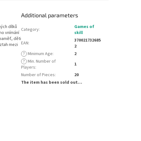
Additional parameters
ých dílků
Games of
Category
:
ho vnímání
skill
 paměť, děti
370021732685
EAN
:
vztah mezi
2
?
Minimum Age
:
2
?
Min. Number of
1
Players
:
Number of Pieces
:
20
The item has been sold out…