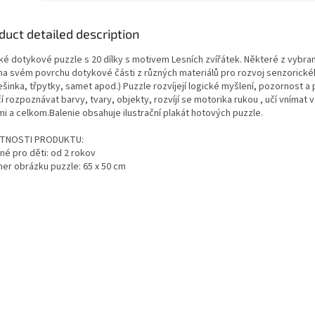
duct detailed description
ké dotykové puzzle s 20 dílky s motivem Lesních zvířátek. Některé z vybran
 na svém povrchu dotykové části z různých materiálů pro rozvoj senzorické
šinka, třpytky, samet apod.) Puzzle rozvíjejí logické myšlení, pozornost a
í rozpoznávat barvy, tvary, objekty, rozvíjí se motorika rukou , učí vnímat 
mi a celkom.Balenie obsahuje ilustrační plakát hotových puzzle.
TNOSTI PRODUKTU:
né pro děti: od 2 rokov
er obrázku puzzle: 65 x 50 cm