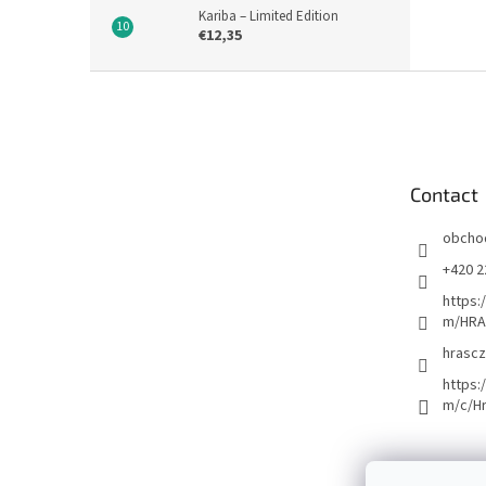
Kariba – Limited Edition
€12,35
F
o
o
t
e
Contact
r
obcho
+420 2
https:
m/HRA
hrascz
https:
m/c/H