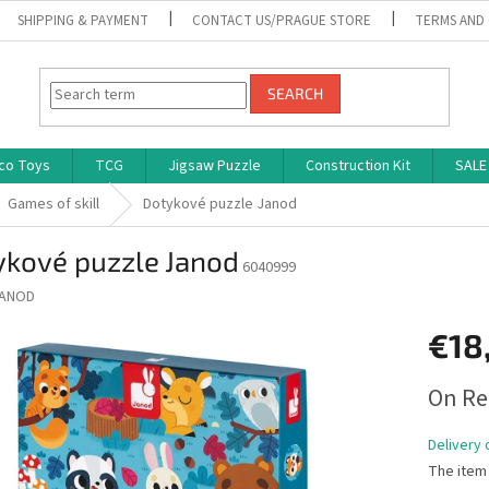
SHIPPING & PAYMENT
CONTACT US/PRAGUE STORE
TERMS AND
SEARCH
co Toys
TCG
Jigsaw Puzzle
Construction Kit
SALE
Games of skill
Dotykové puzzle Janod
ykové puzzle Janod
6040999
ANOD
€18
Measure
On Re
price:
Delivery 
The item