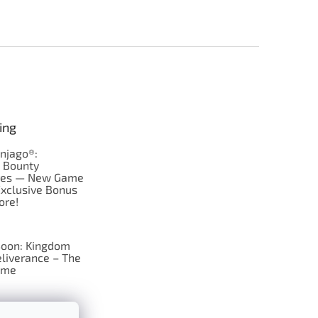
ing
njago®:
s Bounty
res — New Game
Exclusive Bonus
ore!
oon: Kingdom
liverance – The
ame
 just Tic-Tac-Toe