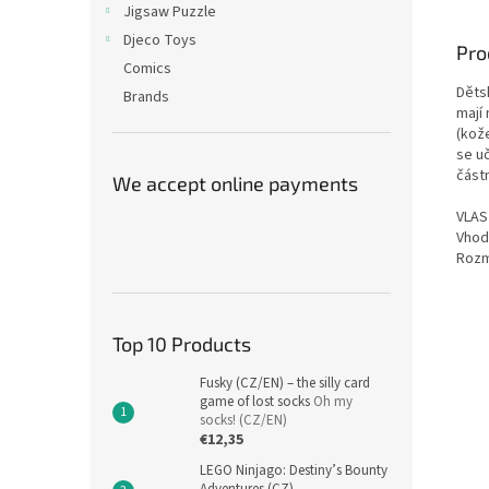
Jigsaw Puzzle
Djeco Toys
Pro
Comics
Děts
Brands
mají
(kože
se uč
část
We accept online payments
VLAS
Vhod
Rozm
Top 10 Products
Fusky (CZ/EN) – the silly card
game of lost socks
Oh my
socks! (CZ/EN)
€12,35
LEGO Ninjago: Destiny’s Bounty