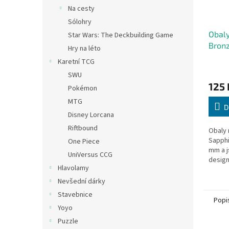
Na cesty
Sólohry
Obaly
Star Wars: The Deckbuilding Game
Bronz
Hry na léto
Karetní TCG
SWU
125 
Pokémon
MTG
D
Disney Lorcana
Riftbound
Obaly 
Sapphi
One Piece
mm a j
UniVersus CCG
design
Hlavolamy
7 Won
Duel (7
Nevšední dárky
vaše...
Stavebnice
Popi
Yoyo
Puzzle