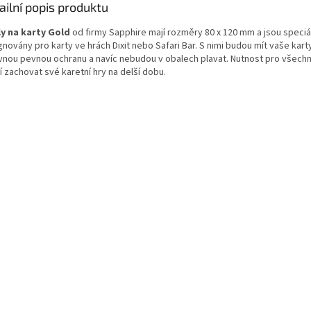
ailní popis produktu
y na karty Gold
od firmy Sapphire mají rozměry 80 x 120 mm a jsou speciá
novány pro karty ve hrách Dixit nebo Safari Bar. S nimi budou mít vaše kart
vnou pevnou ochranu a navíc nebudou v obalech plavat. Nutnost pro všechny
í zachovat své karetní hry na delší dobu.