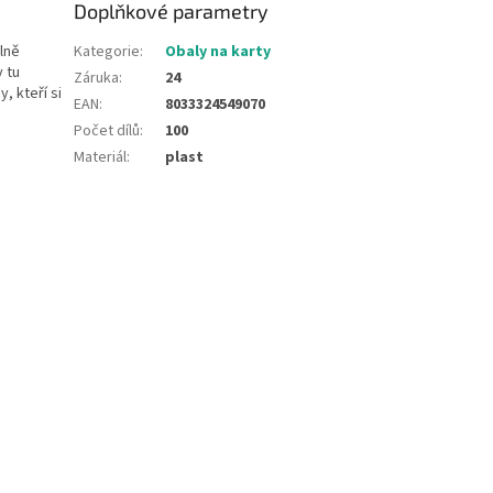
Doplňkové parametry
lně
Kategorie
:
Obaly na karty
y tu
Záruka
:
24
, kteří si
EAN
:
8033324549070
Počet dílů
:
100
Materiál
:
plast