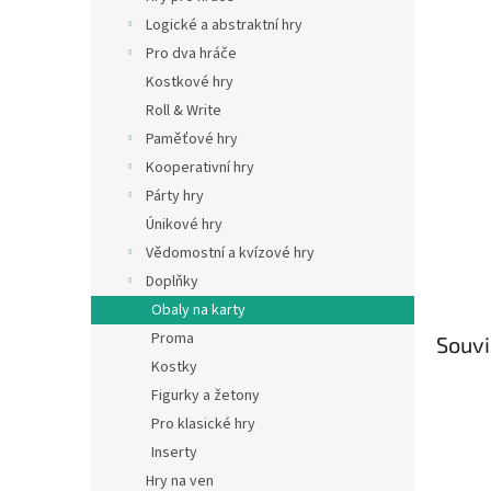
n
Logické a abstraktní hry
e
Pro dva hráče
l
Kostkové hry
Roll & Write
Paměťové hry
Kooperativní hry
Párty hry
Únikové hry
Vědomostní a kvízové hry
Doplňky
Obaly na karty
Proma
Souvi
Kostky
Figurky a žetony
Pro klasické hry
Inserty
Hry na ven