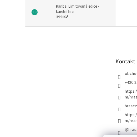
Kariba: Limitovaná edice -
karetní hra
299 Kč
Z
á
p
a
t
Kontakt
í
obcho
+420 2
https:
m/hras
hrascz
https:
m/hra
@hras