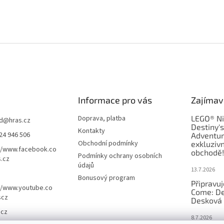
Informace pro vás
Zajímav
Doprava, platba
LEGO® Ni
d
@
hras.cz
Destiny'
Kontakty
24 946 506
Adventur
Obchodní podmínky
exkluzivn
//www.facebook.co
obchodě!
Podmínky ochrany osobních
.cz
údajů
13.7.2026
Bonusový program
Připravu
//www.youtube.co
Come: De
scz
Desková 
.cz
8.7.2026