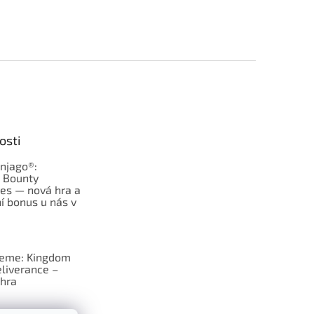
osti
njago®:
s Bounty
es — nová hra a
í bonus u nás v
jeme: Kingdom
liverance –
hra