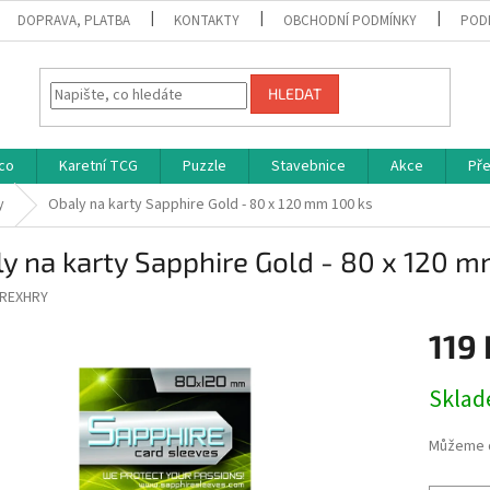
DOPRAVA, PLATBA
KONTAKTY
OBCHODNÍ PODMÍNKY
POD
HLEDAT
co
Karetní TCG
Puzzle
Stavebnice
Akce
Př
y
Obaly na karty Sapphire Gold - 80 x 120 mm 100 ks
y na karty Sapphire Gold - 80 x 120 m
REXHRY
119 
Měrná
Skla
cena:
Můžeme d