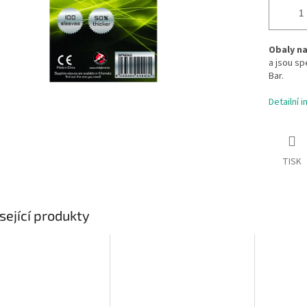
Obaly na
a jsou sp
Bar.
Detailní 
TISK
sející produkty