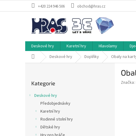
Přejít
+420 224 946 506
obchod@hras.cz
na
obsah
Deskové hry
Karetní hry
Hlavolamy
Dje
Domů
Deskové hry
Doplňky
Obaly na kart
P
Obal
o
Přeskočit
s
Značka:
Kategorie
kategorie
t
r
Deskové hry
a
Předobjednávky
n
Karetní hry
n
í
Rodinné stolní hry
p
Dětské hry
a
Hry pro hráče