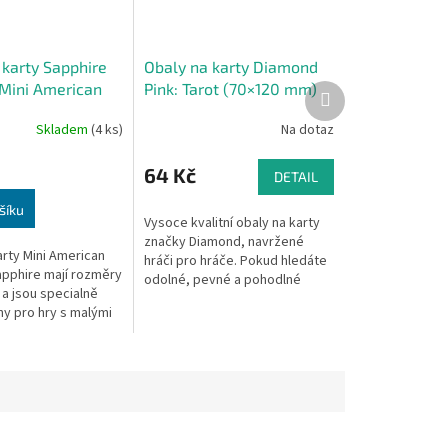
 karty Sapphire
Obaly na karty Diamond
 Mini American
Pink: Tarot (70×120 mm)
Další
produkt
Skladem
(4 ks)
Na dotaz
64 Kč
DETAIL
šíku
Vysoce kvalitní obaly na karty
značky Diamond, navržené
arty Mini American
hráči pro hráče. Pokud hledáte
apphire mají rozměry
odolné, pevné a pohodlné
 a jsou specialně
obaly pro své herní karty,
y pro hry s malými
Diamond je sázkou na jistotu.
erického typu, jako
Obaly...
 Horror či Twilight...