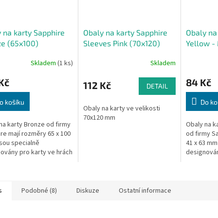
 na karty Sapphire
Obaly na karty Sapphire
Obaly na
e (65x100)
Sleeves Pink (70x120)
Yellow -
(41x63)
Skladem
(1 ks)
Skladem
Kč
84 Kč
112 Kč
DETAIL
o košíku
Do ko
Obaly na karty ve velikosti
70x120 mm
na karty Bronze od firmy
Obaly na k
re mají rozměry 65 x 100
od firmy S
sou specialně
41 x 63 mm
ovány pro karty ve hrách
designován
ders nebo 7 Wonders:
kartami am
 divů). S nimi budou mít
jsou Arkham
s
Podobné (8)
Diskuze
Ostatní informace