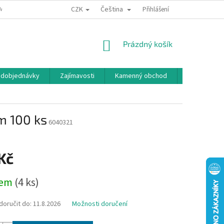
CZK
Čeština
MÍNKY OCHRANY OSOBNÍCH ÚDAJŮ
BONUSOVÝ PROGRAM
Přihlášení
NÁKUPNÍ
Prázdný košík
KOŠÍK
edobjednávky
Zajímavosti
Kamenný obchod
Značky
m 100 ks
6040321
Kč
dem
(4 ks)
oručit do:
11.8.2026
Možnosti doručení