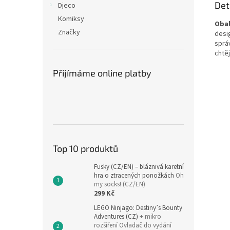
Det
Djeco
Komiksy
Obal
Značky
desig
sprá
chtěj
Přijímáme online platby
Top 10 produktů
Fusky (CZ/EN) – bláznivá karetní
hra o ztracených ponožkách
Oh
my socks! (CZ/EN)
299 Kč
LEGO Ninjago: Destiny’s Bounty
Adventures (CZ)
+ mikro
rozšíření Ovladač do vydání