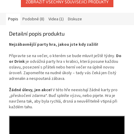
ZOBRAZIT VŠECHNY SOUVISEJÍCÍ PRODUKTY
Popis
Podobné (8)
Videa (1)
Diskuze
Detailní popis produktu
Nejzábavnější party hra, jakou jste kdy zažili!
Připravte se na večer, o kterém se bude mluvit ještě týdny.
Do
or Drink
je odvážná party hra v krabici, která posune každou
oslavu, posezení s přáteli nebo herní večer na úplně novou
úroveň. Zapomeňte na nudné úkoly – tady vás čeká jen čistý
adrenalin a nespoutaná zábava.
Žádné úlevy, jen akce!
V této hře neexistují žádné karty pro
„přeskočení zdarma“. Buď splníte výzvu, nebo pijete. Hra je
navržena tak, aby byla rychlá, drsná a neuvěřitelně vtipná při
každém tahu.