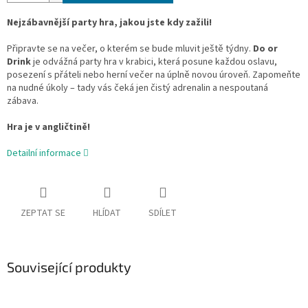
Nejzábavnější party hra, jakou jste kdy zažili!
Připravte se na večer, o kterém se bude mluvit ještě týdny.
Do or
Drink
je odvážná party hra v krabici, která posune každou oslavu,
posezení s přáteli nebo herní večer na úplně novou úroveň. Zapomeňte
na nudné úkoly – tady vás čeká jen čistý adrenalin a nespoutaná
zábava.
Hra je v angličtině!
Detailní informace
ZEPTAT SE
HLÍDAT
SDÍLET
Související produkty