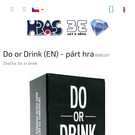
Přejít
NÁKUP
na
obsah
KOŠÍK
Do or Drink (EN) - párt hra
6045167
Značka:
Do or Drink