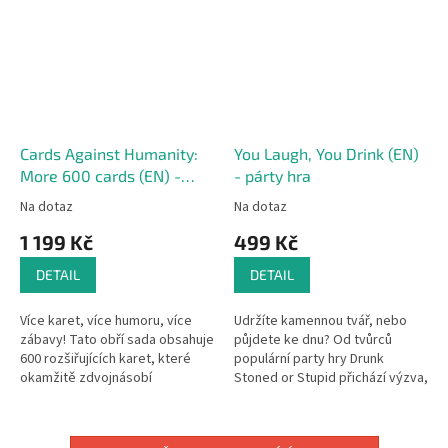
Cards Against Humanity:
You Laugh, You Drink (EN)
More 600 cards (EN) -
- párty hra
karetní hra
Na dotaz
Na dotaz
1 199 Kč
499 Kč
DETAIL
DETAIL
Více karet, více humoru, více
Udržíte kamennou tvář, nebo
zábavy! Tato obří sada obsahuje
půjdete ke dnu? Od tvůrců
600 rozšiřujících karet, které
populární party hry Drunk
okamžitě zdvojnásobí
Stoned or Stupid přichází výzva,
znovuhratelnost a objem vaší
která prověří vaše bránice i
základní hry Cards Against...
odolnost vůči alkoholu.
Pravidla...