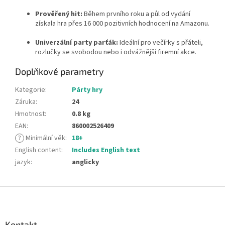
Prověřený hit:
Během prvního roku a půl od vydání
získala hra přes 16 000 pozitivních hodnocení na Amazonu.
Univerzální party parťák:
Ideální pro večírky s přáteli,
rozlučky se svobodou nebo i odvážnější firemní akce.
Doplňkové parametry
Kategorie
:
Párty hry
Záruka
:
24
Hmotnost
:
0.8 kg
EAN
:
860002526409
?
Minimální věk
:
18+
English content
:
Includes English text
jazyk
:
anglicky
Z
á
p
a
Kontakt