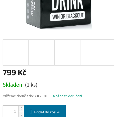
799 Kč
Měrná
Skladem
(1 ks)
cena:
Můžeme doručit do:
7.8.2026
Možnosti doručení
Přidat do košíku