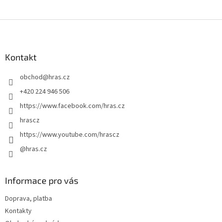
Z
á
p
a
Kontakt
t
obchod
@
hras.cz
í
+420 224 946 506
https://www.facebook.com/hras.cz
hrascz
https://www.youtube.com/hrascz
@hras.cz
Informace pro vás
Doprava, platba
Kontakty