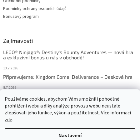
Obchodní podmínky
Podmínky ochrany osobních údajů
Bonusový program
Zajímavosti
LEGO® Ninjago®: Destiny's Bounty Adventures — nová hra
a exkluzivní bonus u nás v obchodě!
13.7.2026
Připravujeme: Kingdom Come: Deliverance – Desková hra
8.7.2026
Nejlepší deskové hry: výběr, který frčí v celém Česku
Používáme cookies, abychom Vám umožnili pohodlné
prohlížení webu a díky analýze provozu webu neustále
18.6.2026
zlepšovali jeho funkce, výkon a použitelnost. Více informací
zde
.
Vytvořil Shoptet
Nastavení