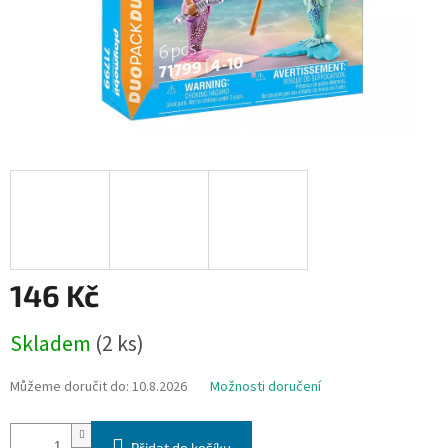
146 Kč
Měrná
Skladem
(2 ks)
cena:
Můžeme doručit do:
10.8.2026
Možnosti doručení
Přidat do košíku