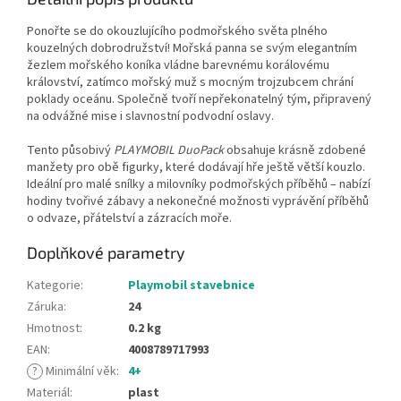
Ponořte se do okouzlujícího podmořského světa plného
kouzelných dobrodružství! Mořská panna se svým elegantním
žezlem mořského koníka vládne barevnému korálovému
království, zatímco mořský muž s mocným trojzubcem chrání
poklady oceánu. Společně tvoří nepřekonatelný tým, připravený
na odvážné mise i slavnostní podvodní oslavy.
Tento působivý
PLAYMOBIL DuoPack
obsahuje krásně zdobené
manžety pro obě figurky, které dodávají hře ještě větší kouzlo.
Ideální pro malé snílky a milovníky podmořských příběhů – nabízí
hodiny tvořivé zábavy a nekonečné možnosti vyprávění příběhů
o odvaze, přátelství a zázracích moře.
Doplňkové parametry
Kategorie
:
Playmobil stavebnice
Záruka
:
24
Hmotnost
:
0.2 kg
EAN
:
4008789717993
?
Minimální věk
:
4+
Materiál
:
plast