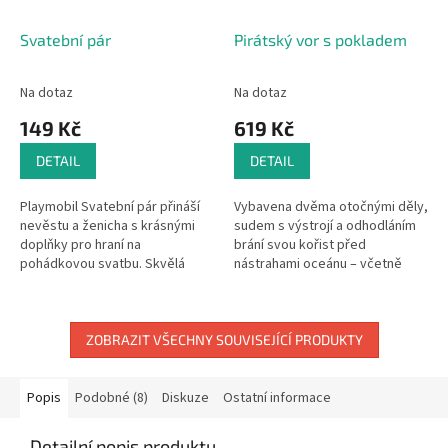
Svatební pár
Pirátský vor s pokladem
Na dotaz
Na dotaz
149 Kč
619 Kč
DETAIL
DETAIL
Playmobil Svatební pár přináší
Vybavena dvěma otočnými děly,
nevěstu a ženicha s krásnými
sudem s výstrojí a odhodláním
doplňky pro hraní na
brání svou kořist před
pohádkovou svatbu. Skvělá
nástrahami oceánu – včetně
sada pro malé romantiky a
hladových piraní. Jejím cílem je
milovníky kreativních příběhů.
záhadná křišťálová lebka a
zlatá...
ZOBRAZIT VŠECHNY SOUVISEJÍCÍ PRODUKTY
Popis
Podobné (8)
Diskuze
Ostatní informace
Detailní popis produktu