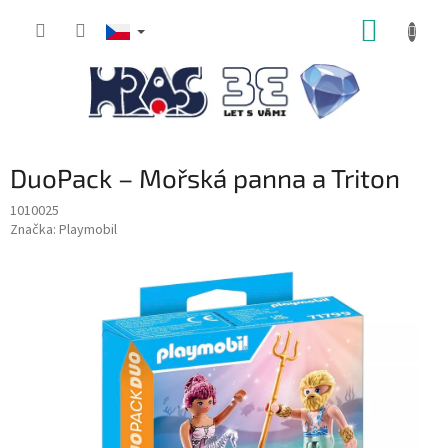
Přejít
NÁKUP
na
obsah
KOŠÍK
DuoPack – Mořská panna a Triton
1010025
Značka:
Playmobil