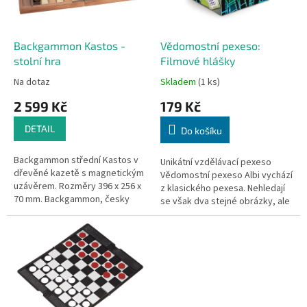
p
r
o
d
Backgammon Kastos -
Vědomostní pexeso:
u
stolní hra
Filmové hlášky
k
Na dotaz
Skladem
(1 ks)
t
2 599 Kč
179 Kč
ů
DETAIL
Do košíku
Backgammon střední Kastos v
Unikátní vzdělávací pexeso
dřevěné kazetě s magnetickým
Vědomostní pexeso Albi vychází
uzávěrem. Rozměry 396 x 256 x
z klasického pexesa. Nehledají
70 mm. Backgammon, česky
se však dva stejné obrázky, ale
vrhcáby, je jedna z nejstarších
dvě informace, které k sobě
deskových her na světě....
patří. Text je...