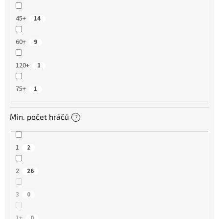
45+
14
60+
9
120+
1
75+
1
Min. počet hráčů
?
1
2
2
26
3
0
1+
0