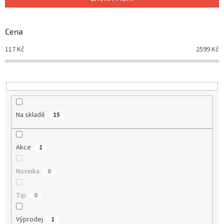
r
o
d
Cena
u
117
Kč
2599
Kč
k
t
ů
Na skladě
15
Akce
1
Novinka
0
Tip
0
Výprodej
1