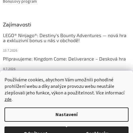
Bonusový program
Zajímavosti
LEGO® Ninjago®: Destiny's Bounty Adventures — nová hra
a exkluzivní bonus u nás v obchodě!
13.7.2026
Připravujeme: Kingdom Come: Deliverance – Desková hra
8.7.2026
Nejlepší deskové hry: výběr, který frčí v celém Česku
Používáme cookies, abychom Vám umožnili pohodlné
prohlížení webu a díky analýze provozu webu neustále
18.6.2026
zlepšovali jeho funkce, výkon a použitelnost. Více informací
zde
.
Vytvořil Shoptet
Nastavení
Copyright 2026
HRAS
. Všechna práva vyhrazena.
Upravit nastavení