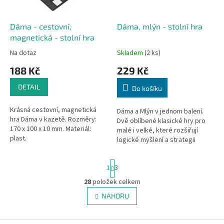
Dáma - cestovní,
Dáma, mlýn - stolní hra
magnetická - stolní hra
Na dotaz
Skladem
(2 ks)
188 Kč
229 Kč
DETAIL
Do košíku
Krásná cestovní, magnetická
Dáma a Mlýn v jednom balení.
hra Dáma v kazetě. Rozměry:
Dvě oblíbené klasické hry pro
170 x 100 x 10 mm. Materiál:
malé i velké, které rozšiřují
plast.
logické myšlení a strategii
pohybu po herním plánu. Balení
obsahuje oboustranný...
S
1
3
t
r
28
položek celkem
O
á
v
NAHORU
n
l
k
á
o
v
d