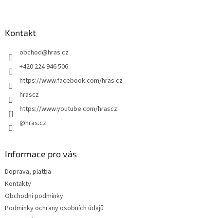
Z
á
a
á
n
c
p
í
í
a
Kontakt
p
t
r
obchod
@
hras.cz
í
v
k
+420 224 946 506
y
https://www.facebook.com/hras.cz
v
ý
hrascz
p
https://www.youtube.com/hrascz
i
s
@hras.cz
u
Informace pro vás
Doprava, platba
Kontakty
Obchodní podmínky
Podmínky ochrany osobních údajů