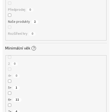
Předprodej
0
Naše produkty
2
Rozšíření hry
0
Minimální věk
?
2
0
4+
0
5+
1
6+
11
7+
4