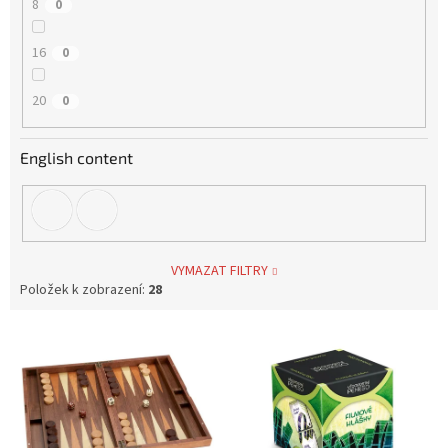
8
0
16
0
20
0
English content
VYMAZAT FILTRY
Položek k zobrazení:
28
V
ý
p
i
s