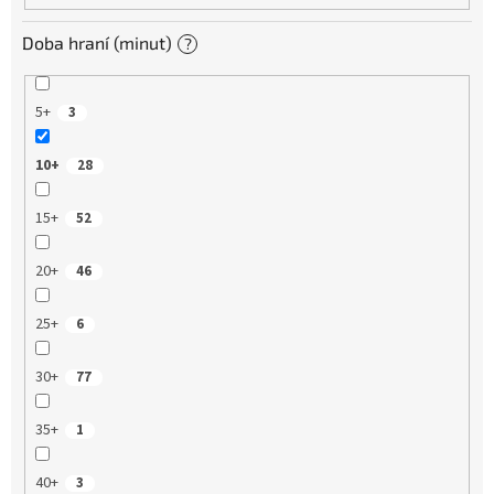
Doba hraní (minut)
?
5+
3
10+
28
15+
52
20+
46
25+
6
30+
77
35+
1
40+
3