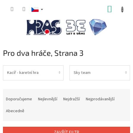
Přejít
NÁKUP
na
obsah
KOŠÍK
Pro dva hráče
, Strana 3
Kacíř - karetní hra
Sky team
Ř
a
Doporučujeme
Nejlevnější
Nejdražší
Nejprodávanější
z
e
Abecedně
n
í
p
ZAVŘÍT FILTR