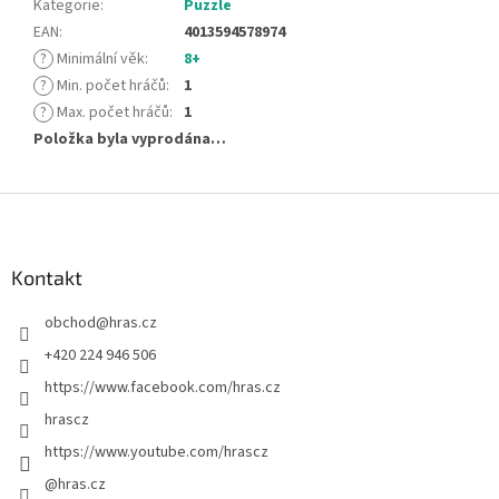
Kategorie
:
Puzzle
EAN
:
4013594578974
?
Minimální věk
:
8+
?
Min. počet hráčů
:
1
?
Max. počet hráčů
:
1
Položka byla vyprodána…
Z
á
p
a
Kontakt
t
obchod
@
hras.cz
í
+420 224 946 506
https://www.facebook.com/hras.cz
hrascz
https://www.youtube.com/hrascz
@hras.cz