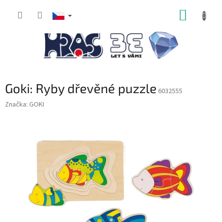
Přejít
NÁKUP
na
obsah
KOŠÍK
Goki: Ryby dřevěné puzzle
6032555
Značka:
GOKI