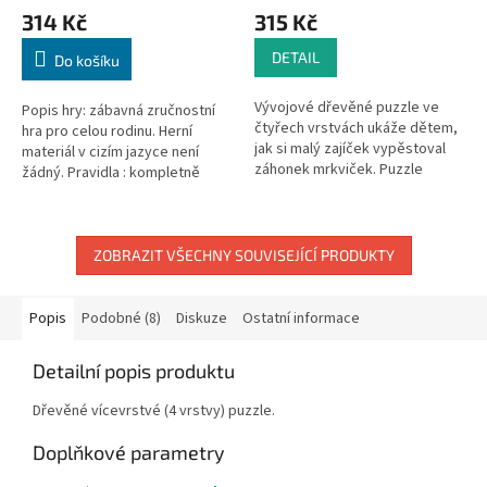
314 Kč
315 Kč
DETAIL
Do košíku
Vývojové dřevěné puzzle ve
Popis hry: zábavná zručnostní
čtyřech vrstvách ukáže dětem,
hra pro celou rodinu. Herní
jak si malý zajíček vypěstoval
materiál v cizím jazyce není
záhonek mrkviček. Puzzle
žádný. Pravidla : kompletně
obsahuje velké množství dílků,
přeložena do českého jazyka.
ale malé děti mohou nejprve
Rozměry: 11,5 x 11,5 cm
začít...
ZOBRAZIT VŠECHNY SOUVISEJÍCÍ PRODUKTY
Popis
Podobné (8)
Diskuze
Ostatní informace
Detailní popis produktu
Dřevěné vícevrstvé (4 vrstvy) puzzle.
Doplňkové parametry