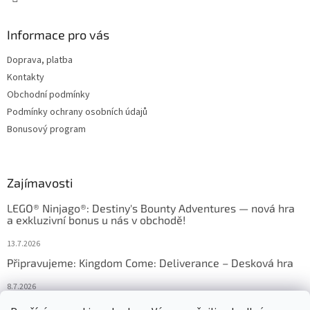
Informace pro vás
Doprava, platba
Kontakty
Obchodní podmínky
Podmínky ochrany osobních údajů
Bonusový program
Zajímavosti
LEGO® Ninjago®: Destiny's Bounty Adventures — nová hra
a exkluzivní bonus u nás v obchodě!
13.7.2026
Připravujeme: Kingdom Come: Deliverance – Desková hra
8.7.2026
Nejlepší deskové hry: výběr, který frčí v celém Česku