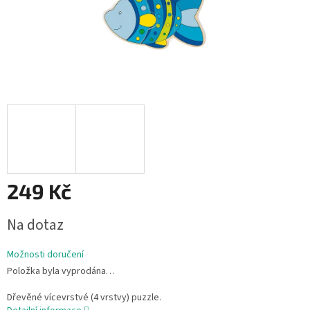
249 Kč
Měrná
Na dotaz
cena:
Možnosti doručení
Položka byla vyprodána…
Dřevěné vícevrstvé (4 vrstvy) puzzle.